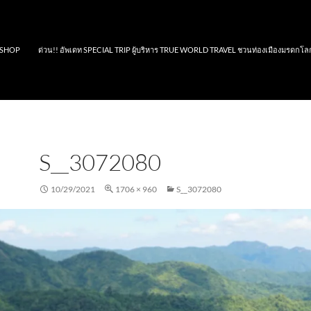
SHOP
ด่วน!! อัพเดท SPECIAL TRIP ผู้บริหาร TRUE WORLD TRAVEL ชวนท่องเมืองมรดกโล
S__3072080
10/29/2021
1706 × 960
S__3072080