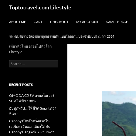
Skip
Search
Toptotravel.com Lifestyle
to
content
ABOUT ME
CART
CHECKOUT
MY ACCOUNT
SAMPLE PAGE
รฟฟท. รับรางวัลองค์กรคุณธรรมต้นแบบโดดเด่น ประจำปีงบประมาณ 2564
เที่ยวทั่วไทย อร่อยไปทั่วโลก
Lifestyle
Search
for:
RECENT POSTS
OMODA C5 EV ครอสโอเวอร์
SUV ไฟฟ้า 100%
อัปทุกทริป… ให้ชีวิต Smart กว่า
ที่เคย!
Canopy เปิดตัวครั้งแรกใน
เอเชียตะวันออกเฉียงใต้ กับ
Canopy Bangkok Sukhumvit