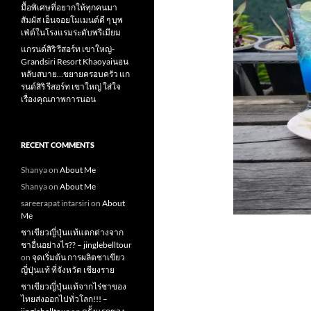
มื้อพิเศษที่อยากให้ทุกคนมา
สัมผัส เอ็นจอยโมเมนต์ดี ๆ บุพ
เฟ่ต์ในโรงแรมระดับพรีเมียม
แกรนด์สิริ​ รีสอร์ท​ เขาใหญ่​-
Grandsiri​ Resort​ Khaoyaiนอน
หลับสบาย…ขยายครอบครัว แก
รนด์สิริ รีสอร์ท เขาใหญ่ ใส่ใจ
เรื่องคุณภาพการนอน
RECENT COMMENTS
Shanya
on
About Me
Shanya
on
About Me
sareerapat intarsiri
on
About
Me
ชาเขียวญี่ปุ่นแท้แตกต่างจาก
ชาอื่นอย่างไร?? – jinglebelltour
on
จุดเริ่มต้น การผลิตชาเขียว
ญี่ปุ่นแท้ ที่จังหวัด เชียงราย
ชาเขียวญี่ปุ่นแท้จากไร่ชาของ
ไทยส่งออกไปทั่วโลก!!! –