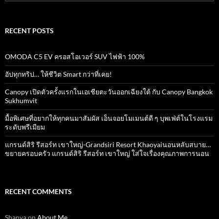
for:
RECENT POSTS
OMODA C5 EV ครอสโอเวอร์ SUV ไฟฟ้า 100%
อัปทุกทริป… ให้ชีวิต Smart กว่าที่เคย!
Canopy เปิดตัวครั้งแรกในเอเชียตะวันออกเฉียงใต้ กับ Canopy Bangkok
Sukhumvit
มื้อพิเศษที่อยากให้ทุกคนมาสัมผัส เอ็นจอยโมเมนต์ดี ๆ บุพเฟ่ต์ในโรงแรม
ระดับพรีเมียม
แกรนด์สิริ​ รีสอร์ท​ เขาใหญ่​-Grandsiri​ Resort​ Khaoyaiนอนหลับสบาย…
ขยายครอบครัว แกรนด์สิริ รีสอร์ท เขาใหญ่ ใส่ใจเรื่องคุณภาพการนอน
RECENT COMMENTS
Shanya
on
About Me