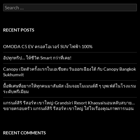
Search
for:
RECENT POSTS
OMODA C5 EV ครอสโอเวอร์ SUV ไฟฟ้า 100%
อัปทุกทริป… ให้ชีวิต Smart กว่าที่เคย!
Canopy เปิดตัวครั้งแรกในเอเชียตะวันออกเฉียงใต้ กับ Canopy Bangkok
Sukhumvit
มื้อพิเศษที่อยากให้ทุกคนมาสัมผัส เอ็นจอยโมเมนต์ดี ๆ บุพเฟ่ต์ในโรงแรม
ระดับพรีเมียม
แกรนด์สิริ​ รีสอร์ท​ เขาใหญ่​-Grandsiri​ Resort​ Khaoyaiนอนหลับสบาย…
ขยายครอบครัว แกรนด์สิริ รีสอร์ท เขาใหญ่ ใส่ใจเรื่องคุณภาพการนอน
RECENT COMMENTS