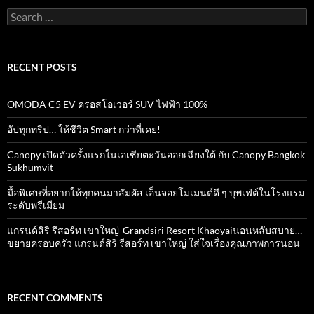
Search
for:
RECENT POSTS
OMODA C5 EV ครอสโอเวอร์ SUV ไฟฟ้า 100%
อัปทุกทริป… ให้ชีวิต Smart กว่าที่เคย!
Canopy เปิดตัวครั้งแรกในเอเชียตะวันออกเฉียงใต้ กับ Canopy Bangkok
Sukhumvit
มื้อพิเศษที่อยากให้ทุกคนมาสัมผัส เอ็นจอยโมเมนต์ดี ๆ บุพเฟ่ต์ในโรงแรม
ระดับพรีเมียม
แกรนด์สิริ​ รีสอร์ท​ เขาใหญ่​-Grandsiri​ Resort​ Khaoyaiนอนหลับสบาย…
ขยายครอบครัว แกรนด์สิริ รีสอร์ท เขาใหญ่ ใส่ใจเรื่องคุณภาพการนอน
RECENT COMMENTS