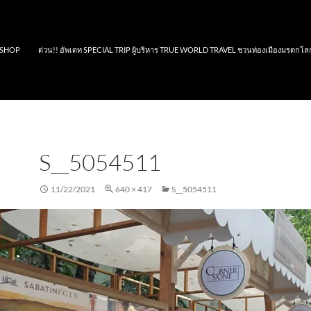
SHOP
ด่วน!! อัพเดท SPECIAL TRIP ผู้บริหาร TRUE WORLD TRAVEL ชวนท่องเมืองมรดกโล
S__5054511
11/22/2021
640 × 417
S__5054511