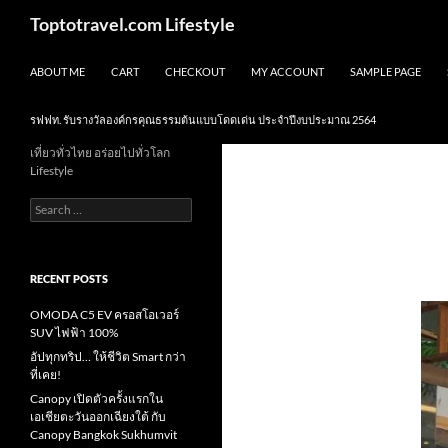
Skip
Search
Toptotravel.com Lifestyle
to
content
ABOUT ME
CART
CHECKOUT
MY ACCOUNT
SAMPLE PAGE
รฟฟท. รับรางวัลองค์กรคุณธรรมต้นแบบโดดเด่น ประจำปีงบประมาณ 2564
เที่ยวทั่วไทย อร่อยไปทั่วโลก
Lifestyle
Search
for:
RECENT POSTS
OMODA C5 EV ครอสโอเวอร์
SUV ไฟฟ้า 100%
อัปทุกทริป… ให้ชีวิต Smart กว่า
ที่เคย!
Canopy เปิดตัวครั้งแรกใน
เอเชียตะวันออกเฉียงใต้ กับ
Canopy Bangkok Sukhumvit