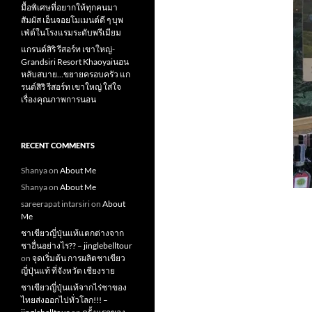
มื้อพิเศษที่อยากให้ทุกคนมา
สัมผัส เอ็นจอยโมเมนต์ดี ๆ บุพ
เฟ่ต์ในโรงแรมระดับพรีเมียม
แกรนด์สิริ​ รีสอร์ท​ เขาใหญ่​-
Grandsiri​ Resort​ Khaoyaiนอน
หลับสบาย…ขยายครอบครัว แก
รนด์สิริ รีสอร์ท เขาใหญ่ ใส่ใจ
เรื่องคุณภาพการนอน
RECENT COMMENTS
Shanya
on
About Me
Shanya
on
About Me
sareerapat intarsiri
on
About
Me
ชาเขียวญี่ปุ่นแท้แตกต่างจาก
ชาอื่นอย่างไร?? – jinglebelltour
on
จุดเริ่มต้น การผลิตชาเขียว
ญี่ปุ่นแท้ ที่จังหวัด เชียงราย
ชาเขียวญี่ปุ่นแท้จากไร่ชาของ
ไทยส่งออกไปทั่วโลก!!! –