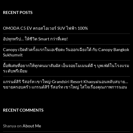
RECENT POSTS
OMODA C5 EV ครอสโอเวอร์ SUV ไฟฟ้า 100%
อัปทุกทริป… ให้ชีวิต Smart กว่าที่เคย!
Canopy เปิดตัวครั้งแรกในเอเชียตะวันออกเฉียงใต้ กับ Canopy Bangkok
Sukhumvit
มื้อพิเศษที่อยากให้ทุกคนมาสัมผัส เอ็นจอยโมเมนต์ดี ๆ บุพเฟ่ต์ในโรงแรม
ระดับพรีเมียม
แกรนด์สิริ​ รีสอร์ท​ เขาใหญ่​-Grandsiri​ Resort​ Khaoyaiนอนหลับสบาย…
ขยายครอบครัว แกรนด์สิริ รีสอร์ท เขาใหญ่ ใส่ใจเรื่องคุณภาพการนอน
RECENT COMMENTS
Shanya
on
About Me