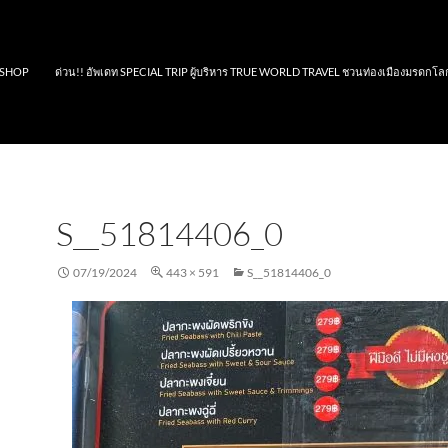
SHOP
ด่วน!! อัพเดท SPECIAL TRIP ผู้บริหาร TRUE WORLD TRAVEL ชวนท่องเมืองมรดกโล
S__51814406_0
07/19/2024
443 × 591
S__51814406_0