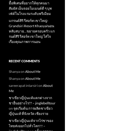
มื้อพิเศษที่อยากให้ทุกคนมา
สัมผัส เอ็นจอยโมเมนต์ดี ๆ บุพ
เฟ่ต์ในโรงแรมระดับพรีเมียม
แกรนด์สิริ​ รีสอร์ท​ เขาใหญ่​-
Grandsiri​ Resort​ Khaoyaiนอน
หลับสบาย…ขยายครอบครัว แก
รนด์สิริ รีสอร์ท เขาใหญ่ ใส่ใจ
เรื่องคุณภาพการนอน
RECENT COMMENTS
Shanya
on
About Me
Shanya
on
About Me
sareerapat intarsiri
on
About
Me
ชาเขียวญี่ปุ่นแท้แตกต่างจาก
ชาอื่นอย่างไร?? – jinglebelltour
on
จุดเริ่มต้น การผลิตชาเขียว
ญี่ปุ่นแท้ ที่จังหวัด เชียงราย
ชาเขียวญี่ปุ่นแท้จากไร่ชาของ
ไทยส่งออกไปทั่วโลก!!! –