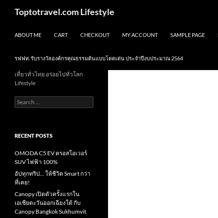
Skip
Search
Toptotravel.com Lifestyle
to
content
ABOUT ME
CART
CHECKOUT
MY ACCOUNT
SAMPLE PAGE
รฟฟท. รับรางวัลองค์กรคุณธรรมต้นแบบโดดเด่น ประจำปีงบประมาณ 2564
เที่ยวทั่วไทย อร่อยไปทั่วโลก
Lifestyle
Search
for:
RECENT POSTS
OMODA C5 EV ครอสโอเวอร์
SUV ไฟฟ้า 100%
อัปทุกทริป… ให้ชีวิต Smart กว่า
ที่เคย!
Canopy เปิดตัวครั้งแรกใน
เอเชียตะวันออกเฉียงใต้ กับ
Canopy Bangkok Sukhumvit