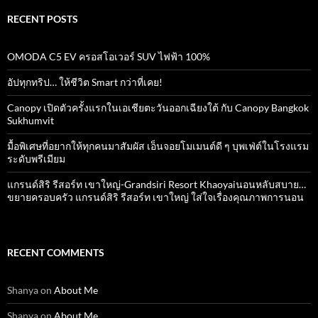
RECENT POSTS
OMODA C5 EV ครอสโอเวอร์ SUV ไฟฟ้า 100%
อัปทุกทริป… ให้ชีวิต Smart กว่าที่เคย!
Canopy เปิดตัวครั้งแรกในเอเชียตะวันออกเฉียงใต้ กับ Canopy Bangkok
Sukhumvit
มื้อพิเศษที่อยากให้ทุกคนมาสัมผัส เอ็นจอยโมเมนต์ดี ๆ บุพเฟ่ต์ในโรงแรม
ระดับพรีเมียม
แกรนด์สิริ​ รีสอร์ท​ เขาใหญ่​-Grandsiri​ Resort​ Khaoyaiนอนหลับสบาย…
ขยายครอบครัว แกรนด์สิริ รีสอร์ท เขาใหญ่ ใส่ใจเรื่องคุณภาพการนอน
RECENT COMMENTS
Shanya
on
About Me
Shanya
on
About Me