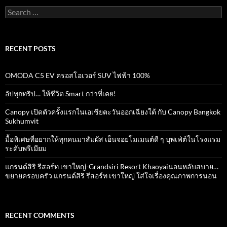
Search
for:
RECENT POSTS
OMODA C5 EV ครอสโอเวอร์ SUV ไฟฟ้า 100%
อัปทุกทริป… ให้ชีวิต Smart กว่าที่เคย!
Canopy เปิดตัวครั้งแรกในเอเชียตะวันออกเฉียงใต้ กับ Canopy Bangkok
Sukhumvit
มื้อพิเศษที่อยากให้ทุกคนมาสัมผัส เอ็นจอยโมเมนต์ดี ๆ บุพเฟ่ต์ในโรงแรม
ระดับพรีเมียม
แกรนด์สิริ​ รีสอร์ท​ เขาใหญ่​-Grandsiri​ Resort​ Khaoyaiนอนหลับสบาย…
ขยายครอบครัว แกรนด์สิริ รีสอร์ท เขาใหญ่ ใส่ใจเรื่องคุณภาพการนอน
RECENT COMMENTS