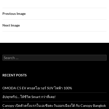
e
itt
ail
at
e
ar
b
er
s
e
Previous Image
o
A
o
p
Next Image
k
p
Search
for:
RECENT POSTS
OMODA C5 EV ครอสโอเวอร์ SUV ไฟฟ้า 100%
อัปทุกทริป… ให้ชีวิต Smart กว่าที่เคย!
Canopy เปิดตัวครั้งแรกในเอเชียตะวันออกเฉียงใต้ กับ Canopy Bangkok