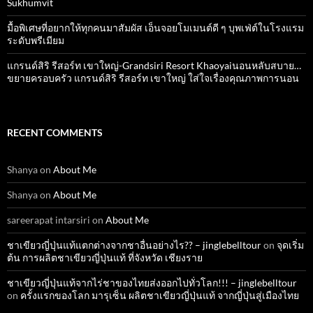
Sukhumvit
มื้อพิเศษที่อยากให้ทุกคนมาสัมผัส เอ็นจอยโมเมนต์ดี ๆ บุพเฟ่ต์ในโรงแรม
ระดับพรีเมียม
แกรนด์สิริ​ รีสอร์ท​ เขาใหญ่​-Grandsiri​ Resort​ Khaoyaiนอนหลับสบาย…
ขยายครอบครัว แกรนด์สิริ รีสอร์ท เขาใหญ่ ใส่ใจเรื่องคุณภาพการนอน
RECENT COMMENTS
Shanya
on
About Me
Shanya
on
About Me
sareerapat intarsiri
on
About Me
ชาเขียวญี่ปุ่นแท้แตกต่างจากชาอื่นอย่างไร?? – jinglebelltour
on
จุดเริ่ม
ต้น การผลิตชาเขียวญี่ปุ่นแท้ ที่จังหวัด เชียงราย
ชาเขียวญี่ปุ่นแท้จากไร่ชาของไทยส่งออกไปทั่วโลก!!! – jinglebelltour
on
ครั้งแรกของโลก มารุเซ็น ผลิตชาเขียวญี่ปุ่นแท้ จากญี่ปุ่นสู่เมืองไทย