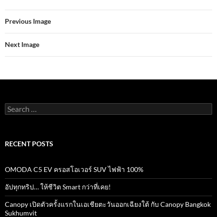
b
er
s
e
Previous Image
o
A
o
p
Next Image
k
p
Search
for:
RECENT POSTS
OMODA C5 EV ครอสโอเวอร์ SUV ไฟฟ้า 100%
อัปทุกทริป… ให้ชีวิต Smart กว่าที่เคย!
Canopy เปิดตัวครั้งแรกในเอเชียตะวันออกเฉียงใต้ กับ Canopy Bangkok
Sukhumvit