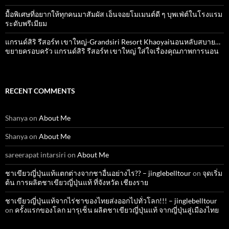
มื้อพิเศษที่อยากให้ทุกคนมาสัมผัส เอ็นจอยโมเมนต์ดี ๆ บุพเฟ่ต์ในโรงแรม
ระดับพรีเมียม
แกรนด์สิริ​ รีสอร์ท​ เขาใหญ่​-Grandsiri​ Resort​ Khaoyaiนอนหลับสบาย…
ขยายครอบครัว แกรนด์สิริ รีสอร์ท เขาใหญ่ ใส่ใจเรื่องคุณภาพการนอน
RECENT COMMENTS
Shanya
on
About Me
Shanya
on
About Me
sareerapat intarsiri
on
About Me
ชาเขียวญี่ปุ่นแท้แตกต่างจากชาอื่นอย่างไร?? – jinglebelltour
on
จุดเริ่ม
ต้น การผลิตชาเขียวญี่ปุ่นแท้ ที่จังหวัด เชียงราย
ชาเขียวญี่ปุ่นแท้จากไร่ชาของไทยส่งออกไปทั่วโลก!!! – jinglebelltour
on
ครั้งแรกของโลก มารุเซ็น ผลิตชาเขียวญี่ปุ่นแท้ จากญี่ปุ่นสู่เมืองไทย