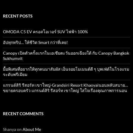
RECENT POSTS
OMODA C5 EV ครอสโอเวอร์ SUV ไฟฟ้า 100%
อัปทุกทริป… ให้ชีวิต Smart กว่าที่เคย!
Canopy เปิดตัวครั้งแรกในเอเชียตะวันออกเฉียงใต้ กับ Canopy Bangkok
Sukhumvit
มื้อพิเศษที่อยากให้ทุกคนมาสัมผัส เอ็นจอยโมเมนต์ดี ๆ บุพเฟ่ต์ในโรงแรม
ระดับพรีเมียม
แกรนด์สิริ​ รีสอร์ท​ เขาใหญ่​-Grandsiri​ Resort​ Khaoyaiนอนหลับสบาย…
ขยายครอบครัว แกรนด์สิริ รีสอร์ท เขาใหญ่ ใส่ใจเรื่องคุณภาพการนอน
RECENT COMMENTS
Shanya
on
About Me