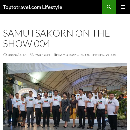
Skip
Search
Toptotravel.com Lifestyle
to
PRIMAR
content
MENU
SAMUTSAKORN ON THE
SHOW 004
08/20/2018
960 × 641
SAMUTSAKORN ON THE SHOW 004