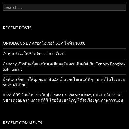
Search
for:
RECENT POSTS
OMODA C5 EV ครอสโอเวอร์ SUV ไฟฟ้า 100%
อัปทุกทริป… ให้ชีวิต Smart กว่าที่เคย!
Canopy เปิดตัวครั้งแรกในเอเชียตะวันออกเฉียงใต้ กับ Canopy Bangkok
Sukhumvit
มื้อพิเศษที่อยากให้ทุกคนมาสัมผัส เอ็นจอยโมเมนต์ดี ๆ บุพเฟ่ต์ในโรงแรม
ระดับพรีเมียม
แกรนด์สิริ​ รีสอร์ท​ เขาใหญ่​-Grandsiri​ Resort​ Khaoyaiนอนหลับสบาย…
ขยายครอบครัว แกรนด์สิริ รีสอร์ท เขาใหญ่ ใส่ใจเรื่องคุณภาพการนอน
RECENT COMMENTS