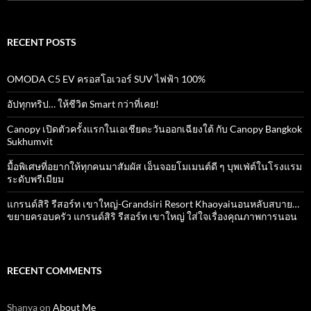
for:
RECENT POSTS
OMODA C5 EV ครอสโอเวอร์ SUV ไฟฟ้า 100%
อัปทุกทริป… ให้ชีวิต Smart กว่าที่เคย!
Canopy เปิดตัวครั้งแรกในเอเชียตะวันออกเฉียงใต้ กับ Canopy Bangkok
Sukhumvit
มื้อพิเศษที่อยากให้ทุกคนมาสัมผัส เอ็นจอยโมเมนต์ดี ๆ บุพเฟ่ต์ในโรงแรม
ระดับพรีเมียม
แกรนด์สิริ​ รีสอร์ท​ เขาใหญ่​-Grandsiri​ Resort​ Khaoyaiนอนหลับสบาย…
ขยายครอบครัว แกรนด์สิริ รีสอร์ท เขาใหญ่ ใส่ใจเรื่องคุณภาพการนอน
RECENT COMMENTS
Shanya
on
About Me