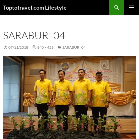
Skip
Search
Toptotravel.com Lifestyle
to
PRIMAR
content
MENU
SARABURI 04
07/11/2018
640 × 428
SARABURI 04