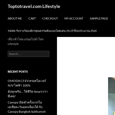
Skip
Search
Toptotravel.com Lifestyle
to
content
ABOUT ME
CART
CHECKOUT
MY ACCOUNT
SAMPLE PAGE
รฟฟท. รับรางวัลองค์กรคุณธรรมต้นแบบโดดเด่น ประจำปีงบประมาณ 2564
เที่ยวทั่วไทย อร่อยไปทั่วโลก
Lifestyle
Search
for:
RECENT POSTS
OMODA C5 EV ครอสโอเวอร์
SUV ไฟฟ้า 100%
อัปทุกทริป… ให้ชีวิต Smart กว่า
ที่เคย!
Canopy เปิดตัวครั้งแรกใน
เอเชียตะวันออกเฉียงใต้ กับ
Canopy Bangkok Sukhumvit