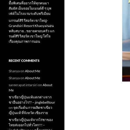
มื้อพิเศษที่อยากให้ทุกคนมา
สัมผัส เอ็นจอยโมเมนต์ดี ๆ บุพ
เฟ่ต์ในโรงแรมระดับพรีเมียม
แกรนด์สิริ​ รีสอร์ท​ เขาใหญ่​-
Grandsiri​ Resort​ Khaoyaiนอน
หลับสบาย…ขยายครอบครัว แก
รนด์สิริ รีสอร์ท เขาใหญ่ ใส่ใจ
เรื่องคุณภาพการนอน
RECENT COMMENTS
Shanya
on
About Me
Shanya
on
About Me
sareerapat intarsiri
on
About
Me
ชาเขียวญี่ปุ่นแท้แตกต่างจาก
ชาอื่นอย่างไร?? – jinglebelltour
on
จุดเริ่มต้น การผลิตชาเขียว
ญี่ปุ่นแท้ ที่จังหวัด เชียงราย
ชาเขียวญี่ปุ่นแท้จากไร่ชาของ
ไทยส่งออกไปทั่วโลก!!! –