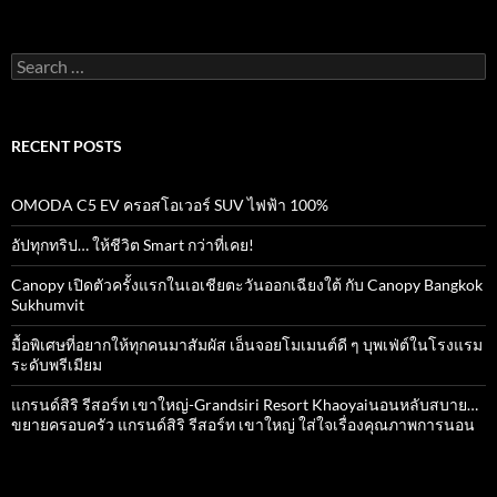
Search
for:
RECENT POSTS
OMODA C5 EV ครอสโอเวอร์ SUV ไฟฟ้า 100%
อัปทุกทริป… ให้ชีวิต Smart กว่าที่เคย!
Canopy เปิดตัวครั้งแรกในเอเชียตะวันออกเฉียงใต้ กับ Canopy Bangkok
Sukhumvit
มื้อพิเศษที่อยากให้ทุกคนมาสัมผัส เอ็นจอยโมเมนต์ดี ๆ บุพเฟ่ต์ในโรงแรม
ระดับพรีเมียม
แกรนด์สิริ​ รีสอร์ท​ เขาใหญ่​-Grandsiri​ Resort​ Khaoyaiนอนหลับสบาย…
ขยายครอบครัว แกรนด์สิริ รีสอร์ท เขาใหญ่ ใส่ใจเรื่องคุณภาพการนอน