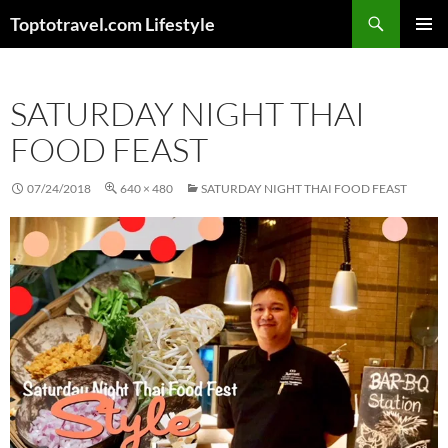
Skip
Search
Toptotravel.com Lifestyle
to
PRIMAR
content
MENU
SATURDAY NIGHT THAI
FOOD FEAST
07/24/2018
640 × 480
SATURDAY NIGHT THAI FOOD FEAST