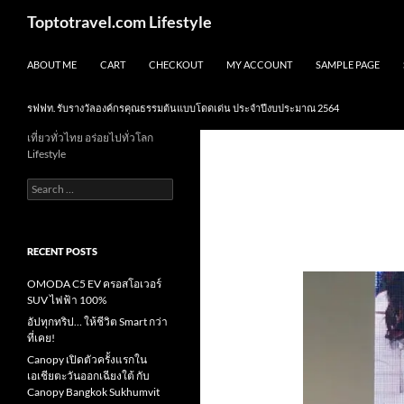
Skip
Search
Toptotravel.com Lifestyle
to
content
ABOUT ME
CART
CHECKOUT
MY ACCOUNT
SAMPLE PAGE
รฟฟท. รับรางวัลองค์กรคุณธรรมต้นแบบโดดเด่น ประจำปีงบประมาณ 2564
เที่ยวทั่วไทย อร่อยไปทั่วโลก
Lifestyle
Search
for:
RECENT POSTS
OMODA C5 EV ครอสโอเวอร์
SUV ไฟฟ้า 100%
อัปทุกทริป… ให้ชีวิต Smart กว่า
ที่เคย!
Canopy เปิดตัวครั้งแรกใน
เอเชียตะวันออกเฉียงใต้ กับ
Canopy Bangkok Sukhumvit