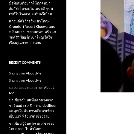
มื้อพิเศษที่อยากให้ทุกคนมา
สัมผัส เอ็นจอยโมเมนต์ดี ๆ บุพ
เฟ่ต์ในโรงแรมระดับพรีเมียม
แกรนด์สิริ​ รีสอร์ท​ เขาใหญ่​-
Grandsiri​ Resort​ Khaoyaiนอน
หลับสบาย…ขยายครอบครัว แก
รนด์สิริ รีสอร์ท เขาใหญ่ ใส่ใจ
เรื่องคุณภาพการนอน
RECENT COMMENTS
Shanya
on
About Me
Shanya
on
About Me
sareerapat intarsiri
on
About
Me
ชาเขียวญี่ปุ่นแท้แตกต่างจาก
ชาอื่นอย่างไร?? – jinglebelltour
on
จุดเริ่มต้น การผลิตชาเขียว
ญี่ปุ่นแท้ ที่จังหวัด เชียงราย
ชาเขียวญี่ปุ่นแท้จากไร่ชาของ
ไทยส่งออกไปทั่วโลก!!! –