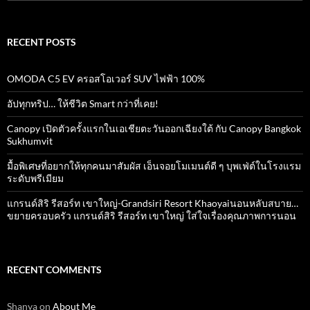
for:
RECENT POSTS
OMODA C5 EV ครอสโอเวอร์ SUV ไฟฟ้า 100%
อัปทุกทริป… ให้ชีวิต Smart กว่าที่เคย!
Canopy เปิดตัวครั้งแรกในเอเชียตะวันออกเฉียงใต้ กับ Canopy Bangkok
Sukhumvit
มื้อพิเศษที่อยากให้ทุกคนมาสัมผัส เอ็นจอยโมเมนต์ดี ๆ บุพเฟ่ต์ในโรงแรม
ระดับพรีเมียม
แกรนด์สิริ​ รีสอร์ท​ เขาใหญ่​-Grandsiri​ Resort​ Khaoyaiนอนหลับสบาย…
ขยายครอบครัว แกรนด์สิริ รีสอร์ท เขาใหญ่ ใส่ใจเรื่องคุณภาพการนอน
RECENT COMMENTS
Shanya
on
About Me