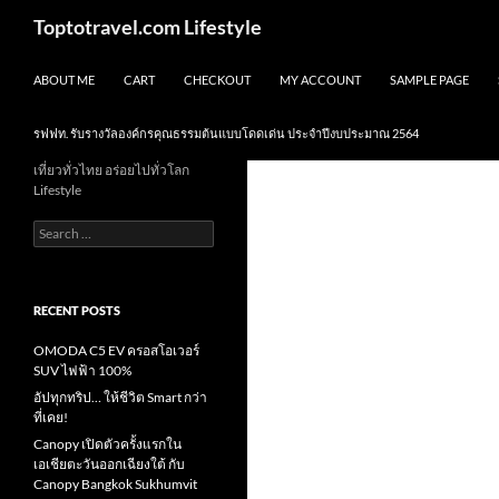
Skip
Search
Toptotravel.com Lifestyle
to
content
ABOUT ME
CART
CHECKOUT
MY ACCOUNT
SAMPLE PAGE
รฟฟท. รับรางวัลองค์กรคุณธรรมต้นแบบโดดเด่น ประจำปีงบประมาณ 2564
เที่ยวทั่วไทย อร่อยไปทั่วโลก
Lifestyle
Search
for:
RECENT POSTS
OMODA C5 EV ครอสโอเวอร์
SUV ไฟฟ้า 100%
อัปทุกทริป… ให้ชีวิต Smart กว่า
ที่เคย!
Canopy เปิดตัวครั้งแรกใน
เอเชียตะวันออกเฉียงใต้ กับ
Canopy Bangkok Sukhumvit