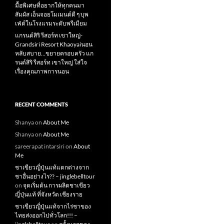
มื้อพิเศษที่อยากให้ทุกคนมา
สัมผัส เอ็นจอยโมเมนต์ดี ๆ บุพ
เฟ่ต์ในโรงแรมระดับพรีเมียม
แกรนด์สิริ​ รีสอร์ท​ เขาใหญ่​-
Grandsiri​ Resort​ Khaoyaiนอน
หลับสบาย…ขยายครอบครัว แก
รนด์สิริ รีสอร์ท เขาใหญ่ ใส่ใจ
เรื่องคุณภาพการนอน
RECENT COMMENTS
Shanya
on
About Me
Shanya
on
About Me
sareerapat intarsiri
on
About
Me
ชาเขียวญี่ปุ่นแท้แตกต่างจาก
ชาอื่นอย่างไร?? – jinglebelltour
on
จุดเริ่มต้น การผลิตชาเขียว
ญี่ปุ่นแท้ ที่จังหวัด เชียงราย
ชาเขียวญี่ปุ่นแท้จากไร่ชาของ
ไทยส่งออกไปทั่วโลก!!! –