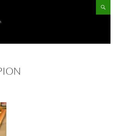
ก
PION