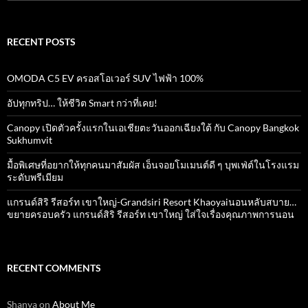
for:
RECENT POSTS
OMODA C5 EV ครอสโอเวอร์ SUV ไฟฟ้า 100%
อัปทุกทริป… ให้ชีวิต Smart กว่าที่เคย!
Canopy เปิดตัวครั้งแรกในเอเชียตะวันออกเฉียงใต้ กับ Canopy Bangkok
Sukhumvit
มื้อพิเศษที่อยากให้ทุกคนมาสัมผัส เอ็นจอยโมเมนต์ดี ๆ บุพเฟ่ต์ในโรงแรม
ระดับพรีเมียม
แกรนด์สิริ​ รีสอร์ท​ เขาใหญ่​-Grandsiri​ Resort​ Khaoyaiนอนหลับสบาย…
ขยายครอบครัว แกรนด์สิริ รีสอร์ท เขาใหญ่ ใส่ใจเรื่องคุณภาพการนอน
RECENT COMMENTS
Shanya
on
About Me