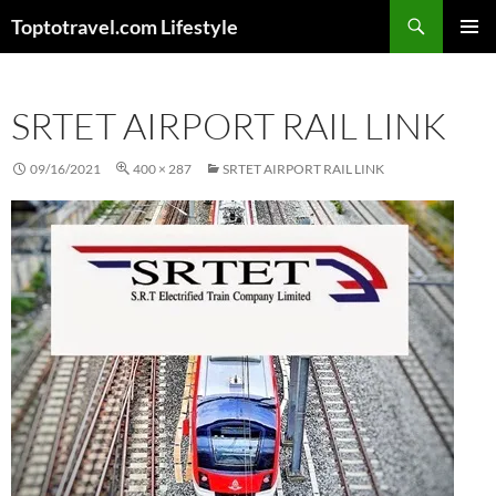
Skip
Search
Toptotravel.com Lifestyle
to
PRIMAR
content
MENU
SRTET AIRPORT RAIL LINK
09/16/2021
400 × 287
SRTET AIRPORT RAIL LINK