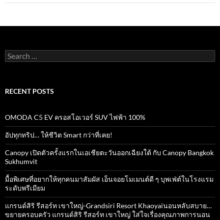
k
p
Search
for:
RECENT POSTS
OMODA C5 EV ครอสโอเวอร์ SUV ไฟฟ้า 100%
อัปทุกทริป… ให้ชีวิต Smart กว่าที่เคย!
Canopy เปิดตัวครั้งแรกในเอเชียตะวันออกเฉียงใต้ กับ Canopy Bangkok
Sukhumvit
มื้อพิเศษที่อยากให้ทุกคนมาสัมผัส เอ็นจอยโมเมนต์ดี ๆ บุพเฟ่ต์ในโรงแรม
ระดับพรีเมียม
แกรนด์สิริ​ รีสอร์ท​ เขาใหญ่​-Grandsiri​ Resort​ Khaoyaiนอนหลับสบาย…
ขยายครอบครัว แกรนด์สิริ รีสอร์ท เขาใหญ่ ใส่ใจเรื่องคุณภาพการนอน