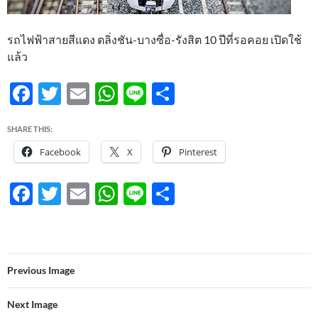
รถไฟฟ้าสายสีแดง ตลิ่งชัน-บางซื่อ-รังสิต 10 ปีที่รอคอย เปิดใช้
แล้ว
F
T
E
W
Li
S
ac
w
m
h
n
h
SHARE THIS:
e
itt
ail
at
e
ar
Facebook
X
Pinterest
b
er
s
e
o
A
F
T
E
W
Li
S
o
p
ac
w
m
h
n
h
k
p
e
itt
ail
at
e
ar
b
er
s
e
Previous Image
o
A
o
p
Next Image