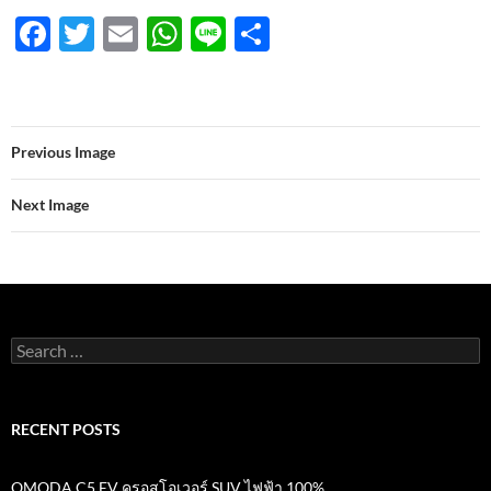
F
T
E
W
Li
S
ac
w
m
h
n
h
e
itt
ail
at
e
ar
b
er
s
e
Previous Image
o
A
o
p
Next Image
k
p
Search
for:
RECENT POSTS
OMODA C5 EV ครอสโอเวอร์ SUV ไฟฟ้า 100%