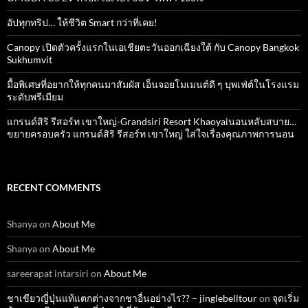
อัปทุกทริป… ให้ชีวิต Smart กว่าที่เคย!
Canopy เปิดตัวครั้งแรกในเอเชียตะวันออกเฉียงใต้ กับ Canopy Bangkok
Sukhumvit
มื้อพิเศษที่อยากให้ทุกคนมาสัมผัส เอ็นจอยโมเมนต์ดี ๆ บุพเฟ่ต์ในโรงแรม
ระดับพรีเมียม
แกรนด์สิริ​ รีสอร์ท​ เขาใหญ่​-Grandsiri​ Resort​ Khaoyaiนอนหลับสบาย…
ขยายครอบครัว แกรนด์สิริ รีสอร์ท เขาใหญ่ ใส่ใจเรื่องคุณภาพการนอน
RECENT COMMENTS
Shanya
on
About Me
Shanya
on
About Me
sareerapat intarsiri
on
About Me
ชาเขียวญี่ปุ่นแท้แตกต่างจากชาอื่นอย่างไร?? – jinglebelltour
on
จุดเริ่ม