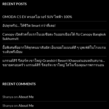
RECENT POSTS
OMODA C5 EV ครอสโอเวอร์ SUV ไฟฟ้า 100%
อัปทุกทริป… ให้ชีวิต Smart กว่าที่เคย!
Canopy เปิดตัวครั้งแรกในเอเชียตะวันออกเฉียงใต้ กับ Canopy Bangkok
Sukhumvit
มื้อพิเศษที่อยากให้ทุกคนมาสัมผัส เอ็นจอยโมเมนต์ดี ๆ บุพเฟ่ต์ในโรงแรม
ระดับพรีเมียม
แกรนด์สิริ​ รีสอร์ท​ เขาใหญ่​-Grandsiri​ Resort​ Khaoyaiนอนหลับสบาย…
ขยายครอบครัว แกรนด์สิริ รีสอร์ท เขาใหญ่ ใส่ใจเรื่องคุณภาพการนอน
RECENT COMMENTS
Shanya
on
About Me
Shanya
on
About Me