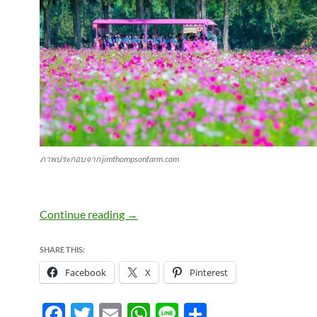
ภาพประกอบจาก jimthompsonfarm.com
“ม่อน มอน สะออนหลาย” จิม ทอมป์สัน ฟ
Continue reading
→
SHARE THIS:
Facebook
X
Pinterest
F
T
E
W
Li
S