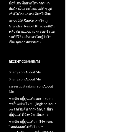
มื้อพิเศษที่อยากให้ทุกคนมา
สัมผัส เอ็นจอยโมเมนต์ดี ๆ บุพ
เฟ่ต์ในโรงแรมระดับพรีเมียม
แกรนด์สิริ​ รีสอร์ท​ เขาใหญ่​-
Grandsiri​ Resort​ Khaoyaiนอน
หลับสบาย…ขยายครอบครัว แก
รนด์สิริ รีสอร์ท เขาใหญ่ ใส่ใจ
เรื่องคุณภาพการนอน
RECENT COMMENTS
Shanya
on
About Me
Shanya
on
About Me
sareerapat intarsiri
on
About
Me
ชาเขียวญี่ปุ่นแท้แตกต่างจาก
ชาอื่นอย่างไร?? – jinglebelltour
on
จุดเริ่มต้น การผลิตชาเขียว
ญี่ปุ่นแท้ ที่จังหวัด เชียงราย
ชาเขียวญี่ปุ่นแท้จากไร่ชาของ
ไทยส่งออกไปทั่วโลก!!! –