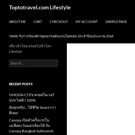
Skip
Search
Toptotravel.com Lifestyle
to
content
ABOUT ME
CART
CHECKOUT
MY ACCOUNT
SAMPLE PAGE
รฟฟท. รับรางวัลองค์กรคุณธรรมต้นแบบโดดเด่น ประจำปีงบประมาณ 2564
เที่ยวทั่วไทย อร่อยไปทั่วโลก
Lifestyle
Search
for:
RECENT POSTS
OMODA C5 EV ครอสโอเวอร์
SUV ไฟฟ้า 100%
อัปทุกทริป… ให้ชีวิต Smart กว่า
ที่เคย!
Canopy เปิดตัวครั้งแรกใน
เอเชียตะวันออกเฉียงใต้ กับ
Canopy Bangkok Sukhumvit