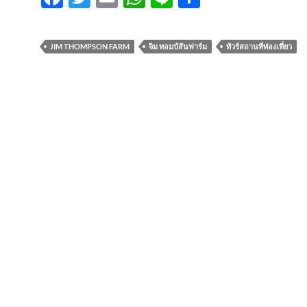
ac
w
m
h
n
h
e
itt
ail
at
e
ar
JIM THOMPSON FARM
จิม ทอมป์สันฟาร์ม
ทัวร์สถานที่ท่องเที่ยว
b
er
s
e
o
A
o
p
k
p