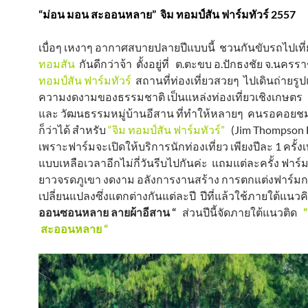
“ม่อน มอน สะออนหลาย” จิม ทอมป์สัน ฟาร์มทัวร์ 2557
เบื่อๆ เหงาๆ อากาศสบายปลายปีแบบนี้ ชวนกันขับรถไปเท
ทอมสัน
กันดีกว่าจ้า ตั้งอยู่ที่ ต.ตะขบ อ.ปักธงชัย จ.นคร
ทอมป์สัน ฟาร์มทัวร์
สถานที่ท่องเที่ยวสวยๆ ไปเดินถ่ายร
ความงดงามของธรรมชาติ เป็นแหล่งท่องเที่ยวเชิงเกษตร
และ วัฒนธรรมหมู่บ้านอีสาน ที่ทำให้หลายๆ คนรอคอย
ก็ว่าได้ สำหรับ
“จิม ทอมป์สัน ฟาร์มทัวร์”
(Jim Thompson
เพราะฟาร์มจะเปิดให้บริการนักท่องเที่ยว เพียงปีละ 1 ครั้งเ
แบบเหลือเวลาอีกไม่กี่วันรีบไปกันค่ะ แถมแต่ละครั้ง ฟาร์
ยาวจรดภูเขา งดงาม อลังการงานสร้าง การตกแต่งฟาร์ม
เปลี่ยนแปลงซึ่งแตกต่างกันแต่ละปี ปีที่แล้วใช้ภายใต้แนว
ออนซอนหลาย ลายผ้าอีสาน “
ส่วนปีนี้จัดภายใต้แนวติด
”
สะออนหลาย “