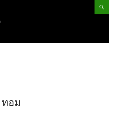
ก
ม ทอม