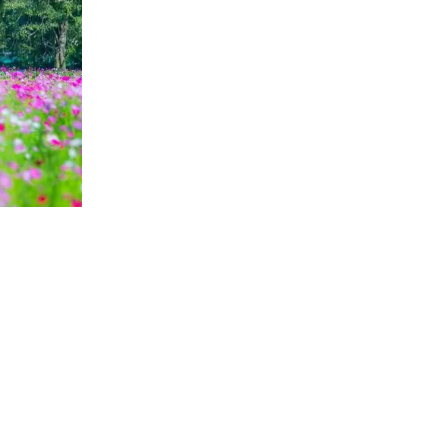
าร์มทัวร์ 2557