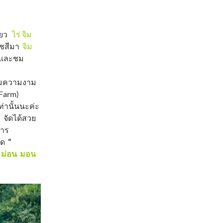
ี่ยว
ไร่ จิม
ราชสีมา
จิม
ูปและชม
ชมความงาม
 Farm)
ท่านั้นนะค่ะ
ม จัดได้สวย
การ
คิด
”
 ม่อน มอน