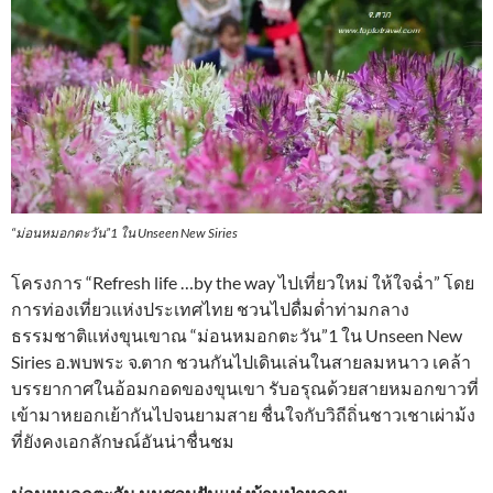
“ม่อนหมอกตะวัน”1 ใน Unseen New Siries
โครงการ “Refresh life …by the way ไปเที่ยวใหม่ ให้ใจฉ่ำ” โดย
การท่องเที่ยวแห่งประเทศไทย ชวนไปดื่มด่ำท่ามกลาง
ธรรมชาติแห่งขุนเขาณ “ม่อนหมอกตะวัน”1 ใน Unseen New
Siries อ.พบพระ จ.ตาก ชวนกันไปเดินเล่นในสายลมหนาว เคล้า
บรรยากาศในอ้อมกอดของขุนเขา รับอรุณด้วยสายหมอกขาวที่
เข้ามาหยอกเย้ากันไปจนยามสาย ชื่นใจกับวิถีถิ่นชาวเชาเผ่าม้ง
ที่ยังคงเอกลักษณ์อันน่าชื่นชม