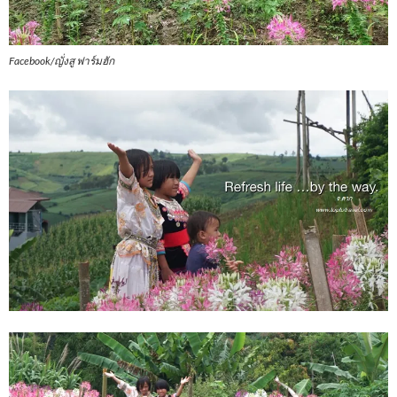
Facebook/ญั่งสู ฟาร์มฮัก