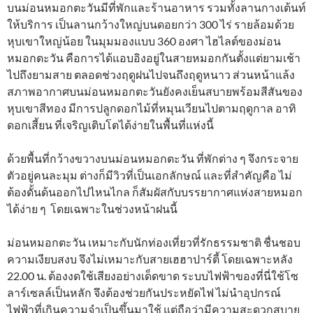
บนม่อนหมอกตะวันมีที่พักและร้านอาหาร รวมทั้งลานกางเต้นท์
ให้บริการ เป็นลานกว้างใหญ่บนดอยกว่า 300 ไร่ รายล้อมด้วย
หุบเขาใหญ่น้อย ในมุมมองแบบ 360 องศา ไฮไลต์ของม่อน
หมอกตะวัน คือการได้แอบอิงอยู่ในสายหมอกกันตั้งแต่ยามเช้า
ไปถึงยามสาย ตลอดช่วงฤดูฝนไปจนถึงฤดูหนาว ส่วนหน้าแล้ง
สภาพอากาศบนม่อนหมอกตะวันยังคงเย็นสบายพร้อมสีสันของ
หุบเขาสีทอง มีการปลูกดอกไม้ที่หมุนเวียนไปตามฤดูกาล อาทิ
ดอกเสี้ยน ที่เจริญเติบโตได้ง่ายในพื้นที่แห่งนี้
ด้วยพื้นที่กว้างขวางบนม่อนหมอกตะวัน ที่พักต่าง ๆ จึงกระจาย
ตัวอยู่คนละมุม ต่างก็มีวิวที่เป็นเอกลักษณ์ และที่สำคัญคือ ไม่
ต้องดั้นด้นออกไปไหนไกล ก็สัมผัสกับบรรยากาศแห่งสายหมอก
ได้ง่าย ๆ โดยเฉพาะในช่วงหน้าฝนนี้
ม่อนหมอกตะวัน เหมาะกับนักท่องเที่ยวที่รักธรรมชาติ ชื่นชอบ
ความเงียบสงบ จึงไม่เหมาะกับสายเฮฮาปาร์ตี้ โดยเฉพาะหลัง
22.00 น. ต้องงดใช้เสียงอย่างเด็ดขาด ระบบไฟฟ้าของที่นี่ใช้โซ
ลาร์เซลล์เป็นหลัก จึงต้องช่วยกันประหยัดไฟ ไม่นำอุปกรณ์
ไฟฟ้าที่เกินความจำเป็นขึ้นมาใช้ แต่ถือว่ามีความสะดวกสบาย