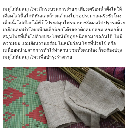
เมนูไก่ต้มสมุนไพรมีกระบวนการง่าย ๆ เพียงเตรียมน้ำตั้งไฟให้
เดือด ไส่เนื้อไก่ที่หั่นและล้างแล้วลงไป รอประมาณครึ่งชั่วโมง
เมื่อเนื้อไก่เปื่อยได้ที่ ก็โปรยสมุนไพรนานาชนิดลงไป ปรุงรสด้วย
เกลือและพริกไทยเพียงเล็กน้อย ได้รสชาติกลมกล่อม หอมกลิ่น
สมุนไพรที่เต็มไปด้วยประโยชน์ ผักทุกชนิดสามารถกินได้ ไม่มี
ความขม แถมยังหวานอร่อย ในสมัยก่อน ใครที่ป่วยไข้ หรือ
เหนื่อยหน่ายจากการทำไร่ทำสวน รวมทั้งคนท้อง ก็จะต้องปรุง
เมนูไก่ต้มสมุนไพรเพื่อบำรุงร่างกาย