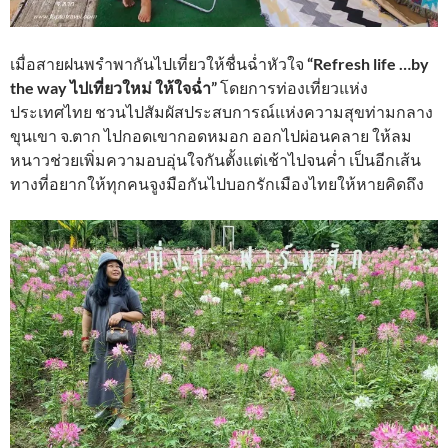
เมื่อสายฝนพรำพากันไปเที่ยวให้ชื่นฉ่ำหัวใจ
“Refresh life …by
the way ไปเที่ยวใหม่ ให้ใจฉ่ำ”
โดยการท่องเที่ยวแห่ง
ประเทศไทย ชวนไปสัมผัสประสบการณ์แห่งความสุขท่ามกลาง
ขุนเขา จ.ตาก ไปกอดเขากอดหมอก ออกไปผ่อนคลาย ให้ลม
หนาวช่วยเพิ่มความอบอุ่นใจกันตั้งแต่เช้าไปจนค่ำ เป็นอีกเส้น
ทางที่อยากให้ทุกคนจูงมือกันไปบอกรักเมืองไทยให้หายคิดถึง