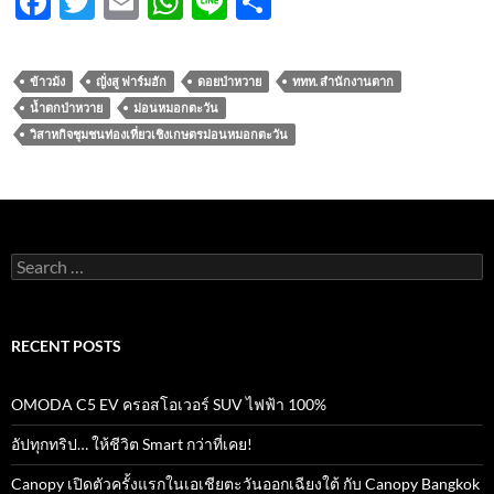
F
T
E
W
Li
S
ac
w
m
h
n
h
e
itt
ail
at
e
ar
ข้าวม้ง
ญั่งสู ฟาร์มฮัก
ดอยป่าหวาย
ททท. สำนักงานตาก
b
er
s
e
น้ำตกป่าหวาย
ม่อนหมอกตะวัน
o
A
วิสาหกิจชุมชนท่องเที่ยวเชิงเกษตรม่อนหมอกตะวัน
o
p
k
p
Search
for:
RECENT POSTS
OMODA C5 EV ครอสโอเวอร์ SUV ไฟฟ้า 100%
อัปทุกทริป… ให้ชีวิต Smart กว่าที่เคย!
Canopy เปิดตัวครั้งแรกในเอเชียตะวันออกเฉียงใต้ กับ Canopy Bangkok