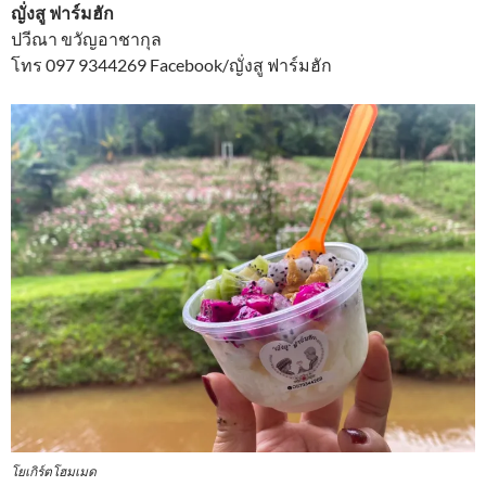
ญั่งสู ฟาร์มฮัก
ปวีณา ขวัญอาชากุล
โทร 097 9344269 Facebook/ญั่งสู ฟาร์มฮัก
โยเกิร์ตโฮมเมด