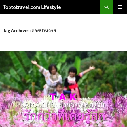
Skip
Search
Toptotravel.com Lifestyle
to
PRIMAR
content
MENU
Tag Archives: ดอยป่าหวาย