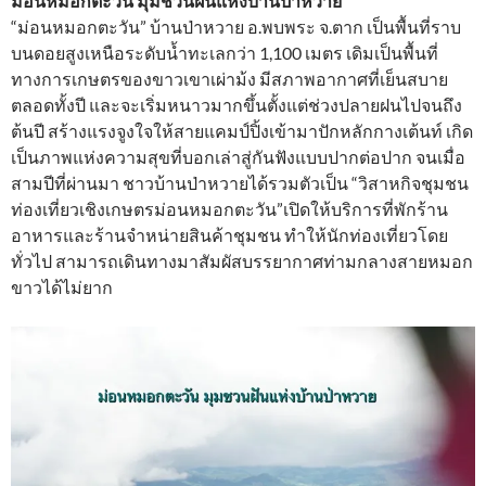
ม่อนหมอกตะวัน มุมชวนฝันแห่งบ้านป่าหวาย
“ม่อนหมอกตะวัน” บ้านป่าหวาย อ.พบพระ จ.ตาก เป็นพื้นที่ราบ
บนดอยสูงเหนือระดับน้ำทะเลกว่า 1,100 เมตร เดิมเป็นพื้นที่
ทางการเกษตรของขาวเขาเผ่าม้ง มีสภาพอากาศที่เย็นสบาย
ตลอดทั้งปี และจะเริ่มหนาวมากขึ้นตั้งแต่ช่วงปลายฝนไปจนถึง
ต้นปี สร้างแรงจูงใจให้สายแคมป์ปิ้งเข้ามาปักหลักกางเต้นท์ เกิด
เป็นภาพแห่งความสุขที่บอกเล่าสู่กันฟังแบบปากต่อปาก จนเมื่อ
สามปีที่ผ่านมา ชาวบ้านป่าหวายได้รวมตัวเป็น “วิสาหกิจชุมชน
ท่องเที่ยวเชิงเกษตรม่อนหมอกตะวัน”เปิดให้บริการที่พักร้าน
อาหารและร้านจำหน่ายสินค้าชุมชน ทำให้นักท่องเที่ยวโดย
ทั่วไป สามารถเดินทางมาสัมผัสบรรยากาศท่ามกลางสายหมอก
ขาวได้ไม่ยาก