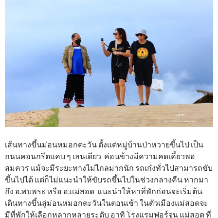
เส้นทางขึ้นม่อนหมอกตะวัน ตั้งแต่หมู่บ้านป่าหวายขึ้นไป เป็น
ถนนคอนกรีตแคบ ๆ เลนเดียว ค่อนข้างมีความคดเคี้ยวพอ
สมควร แม้จะมีระยะทางไม่ไกลมากนัก รถเก๋งทั่วไปสามารถขับ
ขึ้นไปได้ แต่ก็ไม่แนะนำให้ขับรถขึ้นไปในช่วงกลางคืน หากมา
ถึง อ.พบพระ หรือ อ.แม่สอด แนะนำให้หาที่พักก่อนจะเริ่มต้น
เดินทางขึ้นสู่ม่อนหมอกตะวันในตอนเช้า ในตัวเมืองแม่สอดจะ
มีที่พักให้เลือกหลากหลายระดับ อาทิ โรงแรมฟอร์จูน แม่สอด ที่