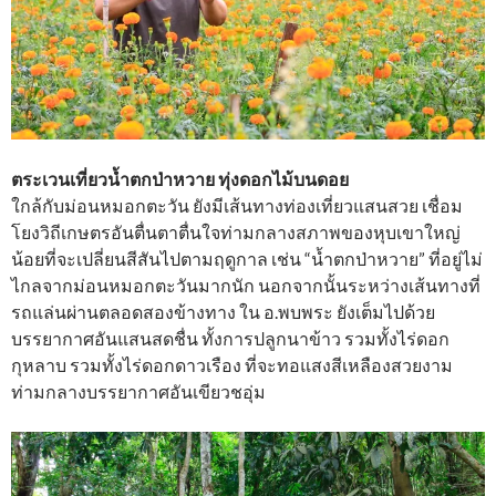
ตระเวนเที่ยวน้ำตกป่าหวาย ทุ่งดอกไม้บนดอย
ใกล้กับม่อนหมอกตะวัน ยังมีเส้นทางท่องเที่ยวแสนสวย เชื่อม
โยงวิถีเกษตรอันตื่นตาตื่นใจท่ามกลางสภาพของหุบเขาใหญ่
น้อยที่จะเปลี่ยนสีสันไปตามฤดูกาล เช่น “น้ำตกป่าหวาย” ที่อยู่ไม่
ไกลจากม่อนหมอกตะวันมากนัก นอกจากนั้นระหว่างเส้นทางที่
รถแล่นผ่านตลอดสองข้างทาง ใน อ.พบพระ ยังเต็มไปด้วย
บรรยากาศอันแสนสดชื่น ทั้งการปลูกนาข้าว รวมทั้งไร่ดอก
กุหลาบ รวมทั้งไร่ดอกดาวเรือง ที่จะทอแสงสีเหลืองสวยงาม
ท่ามกลางบรรยากาศอันเขียวชอุ่ม