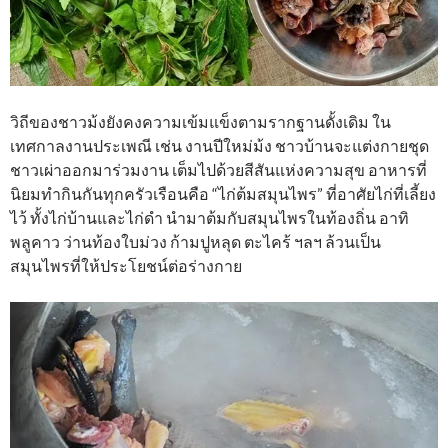
วิถีของชาวม้งยังคงความเข้มแข็งตามรากฐานดั้งเดิม ใน
เทศกาลงานประเพณี เช่น งานปีใหม่ม้ง ชาวบ้านจะแต่งกายชุด
ชาวเผ่าออกมาร่วมงาน เต็มไปด้วยสีสันแห่งความสุข อาหารที่
นิยมทำกินกันทุกครัวเรือนคือ “ไก่ต้มสมุนไพร” ที่อาศัยไก่ที่เลี้ยง
ไว้ ทั้งไก่บ้านและไก่ดำ นำมาต้มกับสมุนไพรในท้องถิ่น อาทิ
พลูคาว ว่านท้องใบม่วง ก้ามปูหลุด ตะไคร้ ฯลฯ ล้วนเป็น
สมุนไพรที่ให้ประโยชน์ต่อร่างกาย