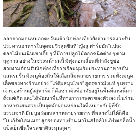
ออกจากม่อนหมอกตะวันแล้ว นักท่องเที่ยวยังสามารถแวะรับ
ประทานอาหารในจุดชมวิวสุดชิลที่“ญั่งสู ฟาร์มฮัก”แปลง
ดอกไม้บนเนินเขาเตี้ย ๆ ที่มีการปลูกไม้ดอกชนิดต่าง ๆ ตาม
ฤดูกาล อย่างในช่วงหน้าฝนนี้ มีทุ่งดอกเสี้ยนที่กำลังชูช่อ
สวยงามต้อนรับนักท่องเที่ยว พร้อมมุมรับประทานอาหารอัน
แสนร่มรื่น มีเมนูท้องถิ่นให้เลือกลิ้มหลายรายการ รวมทั้งเมนูด
เด็ดของทางร้านอย่าง “ไก่ต้มสมุนไพร” สูตรชาวม้งแท้ ๆ เพราะ
เจ้าของร้านญั่งสูฟาร์ม ก็คือชาวม้งที่อาศัยอยู่ในพื้นที่แห่งนี้มา
ตั้งแต่เกิด และได้พัฒนาพื้นที่ทางการเกษตรของตัวเอง เป็นร้าน
อาหารแสนสวย เป็นจุดพักผ่อนหย่อนใจที่เหมาะกับผู้ที่รัก
ธรรมชาติ มีเมนูอร่อยหลากหลายรายการ ที่พลาดไม่ได้ก็คือ
“โยเกิร์ตโฮมเมด” สูตรของทางร้าน มาในสไตล์โยเกิร์ตเกล็ดน้ำ
แข็งเย็นชื่นใจ รสชาติละมุนสุด ๆ