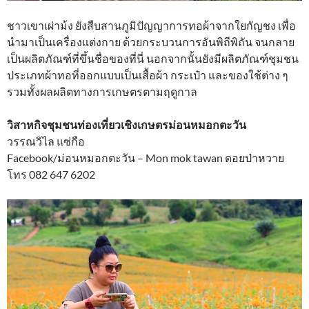
ชาวเขาเผ่าม้ง ยังสืบสานภูมิปัญญาการทอผ้าจากใยกัญชง เพื่อ
นำมาเป็นเครื่องแต่งกาย ด้วยกระบวนการอันพิถีพิถัน จนกลาย
เป็นผลิตภัณฑ์ที่ขึ้นชื่อของที่นี่ นอกจากนั้นยังมีผลิตภัณฑ์ชุมชน
ประเภทผ้าทอที่ออกแบบเป็นเสื้อผ้า กระเป๋า และของใช้ต่าง ๆ
รวมทั้งผลผลิตทางการเกษตรตามฤดูกาล
วิสาหกิจชุมชนท่องเที่ยวเชิงเกษตรม่อนหมอกตะวัน
วรรณวิไล แซ่กือ
Facebook/ม่อนหมอกตะวัน – Mon mok tawan ดอยป่าหวาย
โทร 082 647 6202