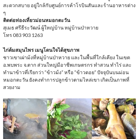
สะดวกสบาย อยู่ใกล้กับศูนย์การค้าโรบินสันและร้านอาหารต่าง
ๆ
ติดต่อท่องเที่ยวม่อนหมอกตะวัน
สุเมธ ศรีธีระวัฒน์ ผู้ใหญ่บ้าน หมู่บ้านป่าหวาย
โทร 083 903 1263
ไก่ต้มสมุนไพร เมนูโดนใจได้สุขภาพ
ชาวเขาเผ่าม้งที่หมู่บ้านป่าหวาย และในพื้นที่ใกล้เคียง ในเขต
อ.พบพระ จ.ตาก ส่วนใหญ่มีอาชีพเกษตรกร ทำสวน ทำไร่ และ
ทำนาข้าวที่เรียกว่า “ข้าวม้ง” หรือ “ข้าวดอย” ปัจจุบันบนม่อน
หมอกตะวัน ยังคงทำการปลูกข้าวตามไหล่เขา เกิดเป็นภาพที่
สวยงาม