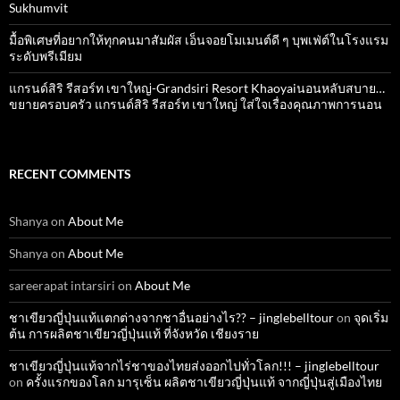
Sukhumvit
มื้อพิเศษที่อยากให้ทุกคนมาสัมผัส เอ็นจอยโมเมนต์ดี ๆ บุพเฟ่ต์ในโรงแรม
ระดับพรีเมียม
แกรนด์สิริ​ รีสอร์ท​ เขาใหญ่​-Grandsiri​ Resort​ Khaoyaiนอนหลับสบาย…
ขยายครอบครัว แกรนด์สิริ รีสอร์ท เขาใหญ่ ใส่ใจเรื่องคุณภาพการนอน
RECENT COMMENTS
Shanya
on
About Me
Shanya
on
About Me
sareerapat intarsiri
on
About Me
ชาเขียวญี่ปุ่นแท้แตกต่างจากชาอื่นอย่างไร?? – jinglebelltour
on
จุดเริ่ม
ต้น การผลิตชาเขียวญี่ปุ่นแท้ ที่จังหวัด เชียงราย
ชาเขียวญี่ปุ่นแท้จากไร่ชาของไทยส่งออกไปทั่วโลก!!! – jinglebelltour
on
ครั้งแรกของโลก มารุเซ็น ผลิตชาเขียวญี่ปุ่นแท้ จากญี่ปุ่นสู่เมืองไทย