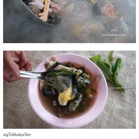
มนูไก่ต้มสมุนไพร