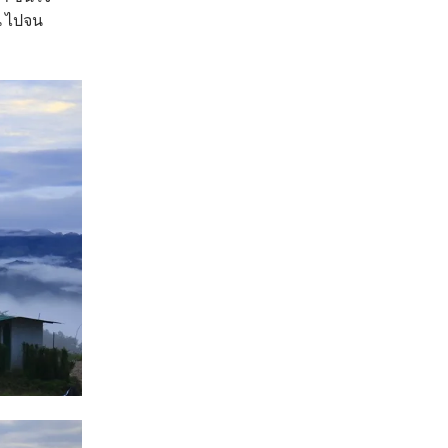
็น ไปจน