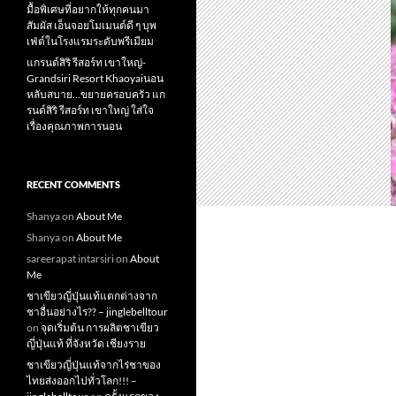
มื้อพิเศษที่อยากให้ทุกคนมา
สัมผัส เอ็นจอยโมเมนต์ดี ๆ บุพ
เฟ่ต์ในโรงแรมระดับพรีเมียม
แกรนด์สิริ​ รีสอร์ท​ เขาใหญ่​-
Grandsiri​ Resort​ Khaoyaiนอน
หลับสบาย…ขยายครอบครัว แก
รนด์สิริ รีสอร์ท เขาใหญ่ ใส่ใจ
เรื่องคุณภาพการนอน
RECENT COMMENTS
Shanya
on
About Me
Shanya
on
About Me
sareerapat intarsiri
on
About
Me
ชาเขียวญี่ปุ่นแท้แตกต่างจาก
ชาอื่นอย่างไร?? – jinglebelltour
on
จุดเริ่มต้น การผลิตชาเขียว
ญี่ปุ่นแท้ ที่จังหวัด เชียงราย
ชาเขียวญี่ปุ่นแท้จากไร่ชาของ
ไทยส่งออกไปทั่วโลก!!! –