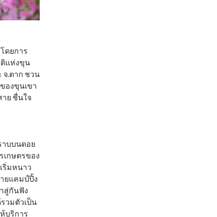
” โดยการ
ติแห่งขุน
ะ จ.ตาก ชวน
ดของขุนเขา
าย ชื่นใจ
ี่ราบบนดอย
งการเกษตรของ
เริ่มหนาว
ายแคมป์ปิ้ง
สู่กันฟัง
้รวมตัวเป็น
ห้บริการ