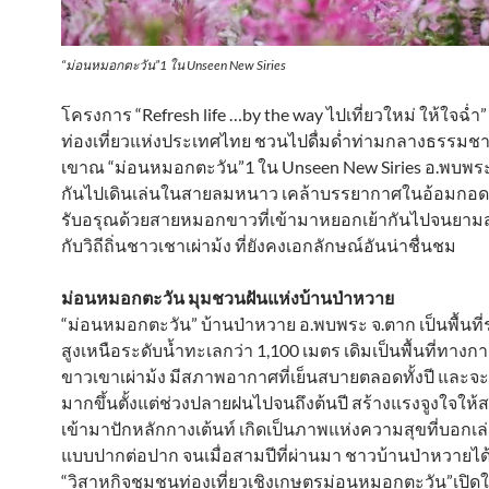
“ม่อนหมอกตะวัน”1 ใน Unseen New Siries
โครงการ “Refresh life …by the way ไปเที่ยวใหม่ ให้ใจฉ่ำ
ท่องเที่ยวแห่งประเทศไทย ชวนไปดื่มด่ำท่ามกลางธรรมชา
เขาณ “ม่อนหมอกตะวัน”1 ใน Unseen New Siries อ.พบพร
กันไปเดินเล่นในสายลมหนาว เคล้าบรรยากาศในอ้อมกอ
รับอรุณด้วยสายหมอกขาวที่เข้ามาหยอกเย้ากันไปจนยามส
กับวิถีถิ่นชาวเชาเผ่าม้ง ที่ยังคงเอกลักษณ์อันน่าชื่นชม
ม่อนหมอกตะวัน มุมชวนฝันแห่งบ้านป่าหวาย
“ม่อนหมอกตะวัน” บ้านป่าหวาย อ.พบพระ จ.ตาก เป็นพื้นท
สูงเหนือระดับน้ำทะเลกว่า 1,100 เมตร เดิมเป็นพื้นที่ทา
ขาวเขาเผ่าม้ง มีสภาพอากาศที่เย็นสบายตลอดทั้งปี และจะ
มากขึ้นตั้งแต่ช่วงปลายฝนไปจนถึงต้นปี สร้างแรงจูงใจให้ส
เข้ามาปักหลักกางเต้นท์ เกิดเป็นภาพแห่งความสุขที่บอกเล่า
แบบปากต่อปาก จนเมื่อสามปีที่ผ่านมา ชาวบ้านป่าหวายได
“วิสาหกิจชุมชนท่องเที่ยวเชิงเกษตรม่อนหมอกตะวัน”เปิดใ