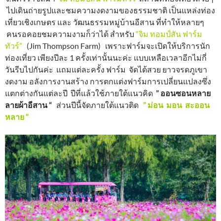
ไปเดินถ่ายรูปและชมความงดงามของธรรมชาติ เป็นแหล่งท่อง
เที่ยวเชิงเกษตร และ วัฒนธรรมหมู่บ้านอีสาน ที่ทำให้หลายๆ
คนรอคอยชมความงามก็ว่าได้ สำหรับ
“จิม ทอมป์สัน ฟาร์ม
ทัวร์”
(Jim Thompson Farm) เพราะฟาร์มจะเปิดให้บริการนัก
ท่องเที่ยว เพียงปีละ 1 ครั้งเท่านั้นนะค่ะ แบบเหลือเวลาอีกไม่กี่
วันรีบไปกันค่ะ แถมแต่ละครั้ง ฟาร์ม จัดได้สวย ยาวจรดภูเขา
งดงาม อลังการงานสร้าง การตกแต่งฟาร์มการเปลี่ยนแปลงซึ่ง
แตกต่างกันแต่ละปี ปีที่แล้วใช้ภายใต้แนวคิด
” ออนซอนหลาย
ลายผ้าอีสาน “
ส่วนปีนี้จัดภายใต้แนวติด
” ม่อน มอน สะออน
หลาย “