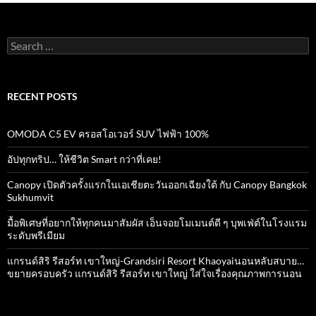
o
A
o
p
k
p
Search
for:
RECENT POSTS
OMODA C5 EV ครอสโอเวอร์ SUV ไฟฟ้า 100%
อัปทุกทริป… ให้ชีวิต Smart กว่าที่เคย!
Canopy เปิดตัวครั้งแรกในเอเชียตะวันออกเฉียงใต้ กับ Canopy Bangkok
Sukhumvit
มื้อพิเศษที่อยากให้ทุกคนมาสัมผัส เอ็นจอยโมเมนต์ดี ๆ บุพเฟ่ต์ในโรงแรม
ระดับพรีเมียม
แกรนด์สิริ​ รีสอร์ท​ เขาใหญ่​-Grandsiri​ Resort​ Khaoyaiนอนหลับสบาย…
ขยายครอบครัว แกรนด์สิริ รีสอร์ท เขาใหญ่ ใส่ใจเรื่องคุณภาพการนอน