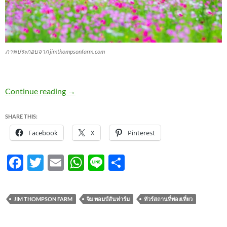
ภาพประกอบจาก jimthompsonfarm.com
“ม่อน มอน สะออนหลาย” จิม ทอมป์สัน ฟาร์มทั
Continue reading
→
SHARE THIS:
Facebook
X
Pinterest
F
T
E
W
Li
S
ac
w
m
h
n
h
e
itt
ail
at
e
ar
JIM THOMPSON FARM
จิม ทอมป์สันฟาร์ม
ทัวร์สถานที่ท่องเที่ยว
b
er
s
e