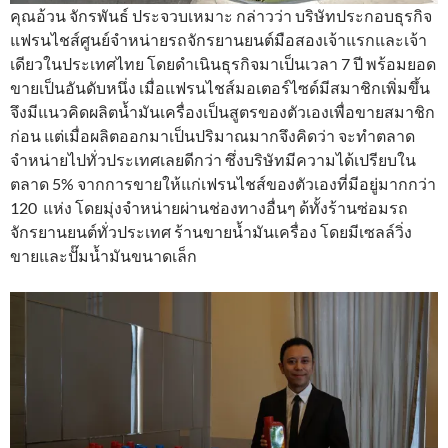
คุณอ้วน จักรพันธ์ ประจวบเหมาะ กล่าวว่า บริษัทประกอบธุรกิจ
แฟรนไชส์ศูนย์จำหน่ายรถจักรยานยนต์มือสองเจ้าแรกและเจ้า
เดียวในประเทศไทย โดยดำเนินธุรกิจมาเป็นเวลา 7 ปี พร้อมยอด
ขายเป็นอันดับหนึ่ง เมื่อแฟรนไชส์มอเตอร์ไซด์มีสมาชิกเพิ่มขึ้น
จึงมีแนวคิดผลิตน้ำมันเครื่องเป็นสูตรของตัวเองเพื่อขายสมาชิก
ก่อน แต่เมื่อผลิตออกมาเป็นปริมาณมากจึงคิดว่า จะทำตลาด
จำหน่ายไปทั่วประเทศเลยดีกว่า ซึ่งบริษัทมีความได้เปรียบใน
ตลาด 5% จากการขายให้แก่เฟรนไชส์ของตัวเองที่มีอยู่มากกว่า
120 แห่ง โดยมุ่งจำหน่ายผ่านช่องทางอื่นๆ ด้ทั้งร้านซ่อมรถ
จักรยานยนต์ทั่วประเทศ ร้านขายน้ำมันเครื่อง โดยมีเซลล์วิ่ง
ขายและปั๊มน้ำมันขนาดเล็ก