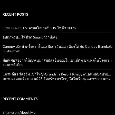
RECENT POSTS
OMODA C5 EV ครอสโอเวอร์ SUV ไฟฟ้า 100%
อัปทุกทริป… ให้ชีวิต Smart กว่าที่เคย!
Canopy เปิดตัวครั้งแรกในเอเชียตะวันออกเฉียงใต้ กับ Canopy Bangkok
Sukhumvit
มื้อพิเศษที่อยากให้ทุกคนมาสัมผัส เอ็นจอยโมเมนต์ดี ๆ บุพเฟ่ต์ในโรงแรม
ระดับพรีเมียม
แกรนด์สิริ​ รีสอร์ท​ เขาใหญ่​-Grandsiri​ Resort​ Khaoyaiนอนหลับสบาย…
ขยายครอบครัว แกรนด์สิริ รีสอร์ท เขาใหญ่ ใส่ใจเรื่องคุณภาพการนอน
RECENT COMMENTS
Shanya
on
About Me