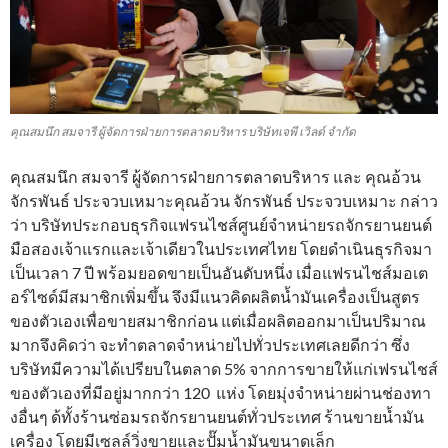
คุณสมนึก สมจารี ผู้จัดการฝ่ายการตลาดบริหาร บริษัทเจพี เวิลด์ จำกัด
คุณสมนึก สมจารี ผู้จัดการฝ่ายการตลาดบริหาร และ คุณอ้วน
จักรพันธ์ ประจวบเหมาะคุณอ้วน จักรพันธ์ ประจวบเหมาะ กล่าว
ว่า บริษัทประกอบธุรกิจแฟรนไชส์ศูนย์จำหน่ายรถจักรยานยนต์
มือสองเจ้าแรกและเจ้าเดียวในประเทศไทย โดยดำเนินธุรกิจมา
เป็นเวลา 7 ปี พร้อมยอดขายเป็นอันดับหนึ่ง เมื่อแฟรนไชส์มอเต
อร์ไซด์มีสมาชิกเพิ่มขึ้น จึงมีแนวคิดผลิตน้ำมันเครื่องเป็นสูตร
ของตัวเองเพื่อขายสมาชิกก่อน แต่เมื่อผลิตออกมาเป็นปริมาณ
มากจึงคิดว่า จะทำตลาดจำหน่ายไปทั่วประเทศเลยดีกว่า ซึ่ง
บริษัทมีความได้เปรียบในตลาด 5% จากการขายให้แก่เฟรนไชส์
ของตัวเองที่มีอยู่มากกว่า 120 แห่ง โดยมุ่งจำหน่ายผ่านช่องทา
งอื่นๆ ด้ทั้งร้านซ่อมรถจักรยานยนต์ทั่วประเทศ ร้านขายน้ำมัน
เครื่อง โดยมีเซลล์วิ่งขายและปั๊มน้ำมันขนาดเล็ก