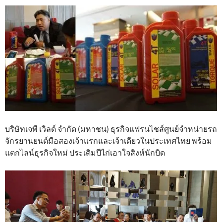
บริษัทเจพี เวิลด์ จำกัด (มหาชน) ธุรกิจแฟรนไชส์ศูนย์จำหน่ายรถ
จักรยานยนต์มือสองเจ้าแรกและเจ้าเดียวในประเทศไทย พร้อม
แตกไลน์ธุรกิจใหม่ ประเดิมปีไก่เอาใจสิงห์นักบิด