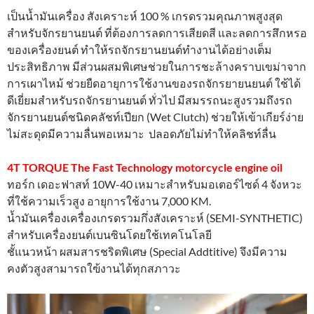
เป็นน้ำมันเครื่อง สังเคราะห์ 100 % เกรดรวมคุณภาพสูงสุด
สำหรับจักรยานยนต์ ที่ต้องการลดการเสียดสี และลดการสึกหรอ
ของเครื่องยนต์ ทำให้รถจักรยานยนต์ทำงานได้อย่างเต็ม
ประสิทธิภาพ มีส่วนผสมพิเศษช่วยในการชะล้างคราบเขม่าจาก
การเผาไหม้ ช่วยยืดอายุการใช้งานของรถจักรยายนยนต์ ใช้ได้
ดีเยี่ยมสำหรับรถจักรยานยนต์ ทั่วไป มีสมรรถนะสูงรวมถึงรถ
จักรยานยนต์ชนิดคลัชท์เปียก (Wet Clutch) ช่วยให้เข้าเกียร์ง่าย
ไม่สะดุดมีความลื่นพอเหมาะ ปลอดภัยไม่ทำให้คลิชท์ลื่น
4T TORQUE The Fast Technology motorcycle engine oil
ทอร์ก เดอะฟาสท์ 10W-40 เหมาะสำหรับมอเตอร์ไซด์ 4 จังหวะ
ที่ใช้ความเร็วสูง อายุการใช้งาน 7,000 KM.
น้ำมันเครื่องเครื่องเกรดรวมกึ่งสังเคราะห์ (SEMI-SYNTHETIC)
สำหรับเครื่องยนต์เบนซินโดยใช้เทคโนโลยี
ชั้แนวหน้า ผสมสารชริดพิเศษ (Special Addtitive) จึงมีความ
คงตัวสูงสามารถใฃ้งานได้ทุกสภาวะ