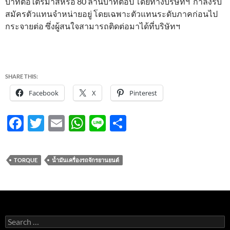
บาทต่อไตรมาสหรือ 80 ล้านบาทต่อปี โดยทางบริษัทฯ กำลังรับ
สมัครตัวแทนจำหน่ายอยู่ โดยเฉพาะตัวแทนระดับภาคก่อนไป
กระจายต่อ ซึ่งผู้สนใจสามารถติดต่อมาได้ที่บริษัทฯ
SHARE THIS:
Facebook
X
Pinterest
F
T
E
W
Li
S
ac
w
m
h
n
h
e
itt
ail
at
e
ar
TORQUE
น้ำมันเครื่องรถจักรยานยนต์
b
er
s
e
o
A
o
p
k
p
Search
for: