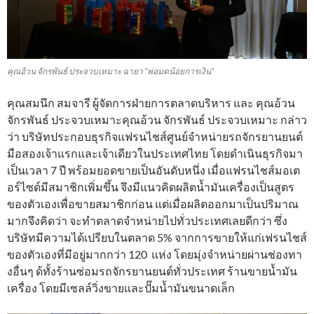
คุณอ้วน จักรพันธ์ ประจวบเหมาะ ฉายา “พ่อมดน้อยการเงิน”
คุณสมนึก สมจารี ผู้จัดการฝ่ายการตลาดบริหาร และ คุณอ้วน
จักรพันธ์ ประจวบเหมาะคุณอ้วน จักรพันธ์ ประจวบเหมาะ กล่าว
ว่า บริษัทประกอบธุรกิจแฟรนไชส์ศูนย์จำหน่ายรถจักรยานยนต์
มือสองเจ้าแรกและเจ้าเดียวในประเทศไทย โดยดำเนินธุรกิจมา
เป็นเวลา 7 ปี พร้อมยอดขายเป็นอันดับหนึ่ง เมื่อแฟรนไชส์มอเต
อร์ไซด์มีสมาชิกเพิ่มขึ้น จึงมีแนวคิดผลิตน้ำมันเครื่องเป็นสูตร
ของตัวเองเพื่อขายสมาชิกก่อน แต่เมื่อผลิตออกมาเป็นปริมาณ
มากจึงคิดว่า จะทำตลาดจำหน่ายไปทั่วประเทศเลยดีกว่า ซึ่ง
บริษัทมีความได้เปรียบในตลาด 5% จากการขายให้แก่เฟรนไชส์
ของตัวเองที่มีอยู่มากกว่า 120 แห่ง โดยมุ่งจำหน่ายผ่านช่องทา
งอื่นๆ ด้ทั้งร้านซ่อมรถจักรยานยนต์ทั่วประเทศ ร้านขายน้ำมัน
เครื่อง โดยมีเซลล์วิ่งขายและปั๊มน้ำมันขนาดเล็ก