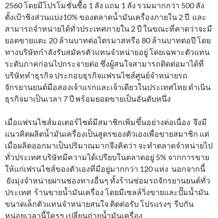
2560 โดยมีโปรโมชั่นซื้อ 1 ลัง แถม 1 ลัง รวมมากกว่า 500 ลัง
ตั้งเป้าชิงส่วนแบ่ง10% ของตลาดน้ำมันเครื่องภายใน 2 ปี และ
สามารถจำหน่ายได้ทั่วประเทศภายใน 2 ปี ในขณะที่คาดว่าจะมี
ยอดขายแตะ 20 ล้านบาทต่อไตรมาสหรือ 80 ล้านบาทต่อปี โดย
ทางบริษัทกำลังรับสมัครตัวแทนจำหน่ายอยู่ โดยเฉพาะตัวแทน
ระดับภาคก่อนไปกระจายต่อ ซึ่งผู้สนใจสามารถติดต่อมาได้ที่
บริษัททำธุรกิจ ประกอบธุรกิจแฟรนไชส์ศูนย์จำหน่ายรถ
จักรยานยนต์มือสองเจ้าแรกและเจ้าเดียวในประเทศไทย ดำเนิน
ธุรกิจมาเป็นเวลา 7 ปี พร้อมยอดขายเป็นอันดับหนึ่ง
เมื่อแฟรนไชส์มอเตอร์ไซด์มีสมาชิกเพิ่มขึ้นอย่างต่อเนื่อง จึงมี
แนวคิดผลิตน้ำมันเครื่องเป็นสูตรของตัวเองเพื่อขายสมาชิก แต่
เมื่อผลิตออกมาเป็นปริมาณมากจึงคิดว่า จะทำตลาดจำหน่ายไป
ทั่วประเทศ บริษัทมีความได้เปรียบในตลาดอยู่ 5% จากการขาย
ให้แก่เฟรนไชส์ของตัวเองที่มีอยู่มากกว่า 120 แห่ง นอกจากนี้
ยังมุ่งจำหน่ายผ่านช่องทางอื่นๆ ทั้งร้านซ่อมรถจักรยานยนต์ทั่ว
ประเทศ ร้านขายน้ำมันเครื่อง โดยมีเซลล์วิ่งขายและปั๊มน้ำมัน
ขนาดเล็กตัวแทนจำหน่ายสนใจ ติดต่อรับ โปรแรงๆ รีบกัน
หน่อยเวลานี้ใครๆ เปลี่ยนถ่ายน้ำมันเครื่อง