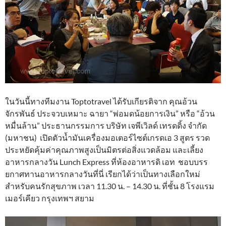
ในวันนี้ทางทีมงาน Toptotravel ได้รับเกียรติจาก คุณอ้วน
จักรพันธ์ ประจวบเหมาะ ฉายา “พ่อมดน้อยการเงิน” หรือ “อ้วน
หมื่นล้าน” ประธานกรรมการ บริษัท เจพีเวิลด์ เทรดดิ้ง จำกัด
(มหาชน) เปิดตัวน้ำมันเครื่องมอเตอร์ไซต์เกรดเอ 3 สูตร รวด
ประหยัดคุ้มค่าคุณภาพสูงเป็นมิตรต่อสิ่งแวดล้อม และเลี้ยง
อาหารกลางวัน Lunch Express ที่ห้องอาหารดิ เอท ชอบบรร
ยกาศทานอาหารกลางวันที่นี่ เรียกได้ว่าเป็นทางเลือกใหม่
สำหรับคนรักสุขภาพ เวลา 11.30 น. – 14.30 น. ที่ชั้น 8 โรงแรม
เมอร์เคียว กรุงเทพฯ สยาม