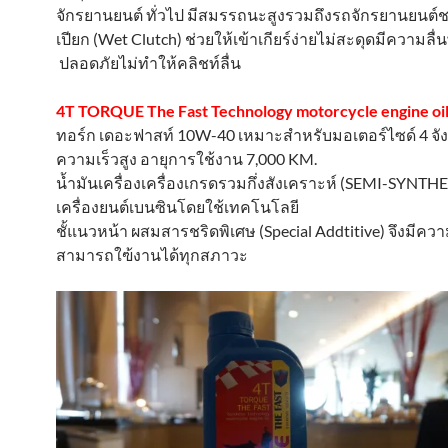
จักรยานยนต์ ทั่วไป มีสมรรถนะสูงรวมถึงรถจักรยานยนต์ช
เปียก (Wet Clutch) ช่วยให้เข้าเกียร์ง่ายไม่สะดุดมีความล
ปลอดภัยไม่ทำให้คลิชท์ลื่น
4T TORQUE The Fast Technology motorcycle engine oi
ทอร์ก เดอะฟาสท์ 10W-40 เหมาะสำหรับมอเตอร์ไซด์ 4 จังห
ความเร็วสูง อายุการใช้งาน 7,000 KM.
น้ำมันเครื่องเครื่องเกรดรวมกึ่งสังเคราะห์ (SEMI-SYNTH
เครื่องยนต์เบนซินโดยใช้เทคโนโลยี
ชั้แนวหน้า ผสมสารชริดพิเศษ (Special Addtitive) จึงมีควา
สามารถใฃ้งานได้ทุกสภาวะ