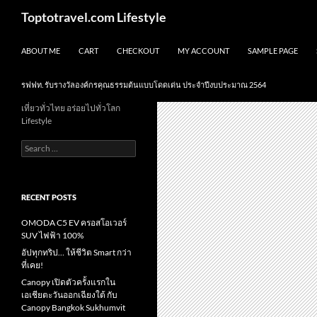
Skip
Search
Toptotravel.com Lifestyle
to
content
ABOUT ME
CART
CHECKOUT
MY ACCOUNT
SAMPLE PAGE
รฟฟท. รับรางวัลองค์กรคุณธรรมต้นแบบโดดเด่น ประจำปีงบประมาณ 2564
เที่ยวทั่วไทย อร่อยไปทั่วโลก
Lifestyle
Search
for:
RECENT POSTS
OMODA C5 EV ครอสโอเวอร์
SUV ไฟฟ้า 100%
อัปทุกทริป… ให้ชีวิต Smart กว่า
ที่เคย!
Canopy เปิดตัวครั้งแรกใน
เอเชียตะวันออกเฉียงใต้ กับ
Canopy Bangkok Sukhumvit