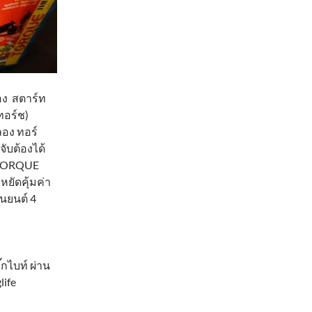
่อง สตาร์ท
(ทอร์ช)
ลอง ทอร์
ับต้องได้
ง TORQUE
หยัดคุ้มค่า
นยนต์ 4
๊กไบท์ ผ่าน
ife