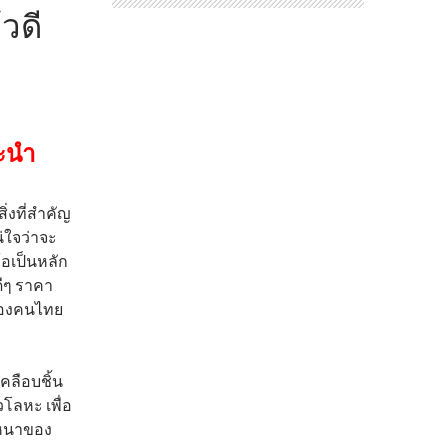
้วดี
ะนำ
่งที่สำคัญ
น่ใจว่าจะ
้อเป็นหลัก
ดีๆ ราคา
อของคนไทย
เคลือบชิ้น
วโลหะ เพื่อ
มหนาของ