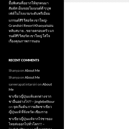
มื้อพิเศษที่อยากให้ทุกคนมา
สัมผัส เอ็นจอยโมเมนต์ดี ๆ บุพ
เฟ่ต์ในโรงแรมระดับพรีเมียม
แกรนด์สิริ​ รีสอร์ท​ เขาใหญ่​-
Grandsiri​ Resort​ Khaoyaiนอน
หลับสบาย…ขยายครอบครัว แก
รนด์สิริ รีสอร์ท เขาใหญ่ ใส่ใจ
เรื่องคุณภาพการนอน
RECENT COMMENTS
Shanya
on
About Me
Shanya
on
About Me
sareerapat intarsiri
on
About
Me
ชาเขียวญี่ปุ่นแท้แตกต่างจาก
ชาอื่นอย่างไร?? – jinglebelltour
on
จุดเริ่มต้น การผลิตชาเขียว
ญี่ปุ่นแท้ ที่จังหวัด เชียงราย
ชาเขียวญี่ปุ่นแท้จากไร่ชาของ
ไทยส่งออกไปทั่วโลก!!! –