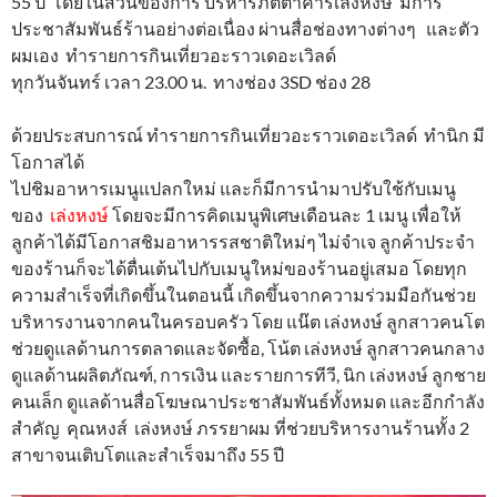
55 ปี โดยในส่วนของการ บริหารภัตตาคารเล่งหงษ์ มีการ
ประชาสัมพันธ์ร้านอย่างต่อเนื่อง ผ่านสื่อช่องทางต่างๆ และตัว
ผมเอง ทำรายการกินเที่ยวอะราวเดอะเวิลด์
ทุกวันจันทร์ เวลา 23.00 น. ทางช่อง 3SD ช่อง 28
ด้วยประสบการณ์ ทำรายการกินเที่ยวอะราวเดอะเวิลด์ ทำนิก มี
โอกาสได้
ไปชิมอาหารเมนูแปลกใหม่ และก็มีการนำมาปรับใช้กับเมนู
ของ
เล่งหงษ์
โดยจะมีการคิดเมนูพิเศษเดือนละ 1 เมนู เพื่อให้
ลูกค้าได้มีโอกาสชิมอาหารรสชาติใหม่ๆ ไม่จำเจ ลูกค้าประจำ
ของร้านก็จะได้ตื่นเต้นไปกับเมนูใหม่ของร้านอยู่เสมอ โดยทุก
ความสำเร็จที่เกิดขึ้นในตอนนี้ เกิดขึ้นจากความร่วมมือกันช่วย
บริหารงานจากคนในครอบครัว โดย แน๊ต เล่งหงษ์ ลูกสาวคนโต
ช่วยดูแลด้านการตลาดและจัดซื้อ, โน้ต เล่งหงษ์ ลูกสาวคนกลาง
ดูแลด้านผลิตภัณฑ์, การเงิน และรายการทีวี, นิก เล่งหงษ์ ลูกชาย
คนเล็ก ดูแลด้านสื่อโฆษณาประชาสัมพันธ์ทั้งหมด และอีกกำลัง
สำคัญ คุณหงส์ เล่งหงษ์ ภรรยาผม ที่ช่วยบริหารงานร้านทั้ง 2
สาขาจนเติบโตและสำเร็จมาถึง 55 ปี