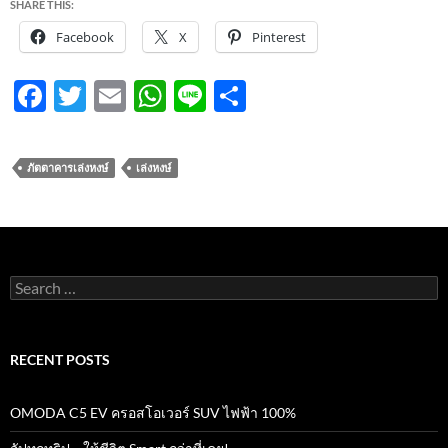
SHARE THIS:
Facebook
X
Pinterest
F
T
E
W
Li
S
ac
w
m
h
n
h
e
itt
ail
at
e
ar
ภัตตาคารเล่งหงษ์
เล่งหงษ์
b
er
s
e
o
A
o
p
k
p
Search
for:
RECENT POSTS
OMODA C5 EV ครอสโอเวอร์ SUV ไฟฟ้า 100%