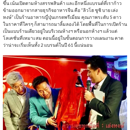
ขึ้น เน้นเปิดตามห้างสรรพสินค้า และอีกหนึ่งแบรนด์ที่เราก้าว
ข้ามออกมาจากสายธุรกิจอาหารจีน คือ “ลิวโฮ ซูชิ บาย เล่ง
หงษ์” เป็นร้านอาหารญี่ปุ่นเกรดพรีเมี่ยม คุณภาพระดับ 5 ดาว
ในราคาที่ใครๆ ก็สามารถมาลิ้มลองได้ โดยพื้นที่ในการเปิดร้าน
เป็นแบบร้านเดียวอยู่ในบริเวณห้างฯ หรือนอกห้างฯ แล้วแต่
โลเคชั่นที่เหมาะสม ตอนนี้อยู่ในขั้นตอนการวางแผนงาน คาด
ว่าน่าจะเริ่มเห็นทั้ง 2 แบรนด์ในปี 61 นี้แน่นอน