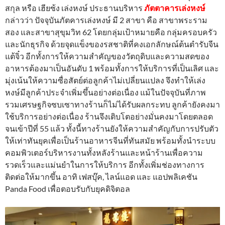
สกุล หรือ เฮียซ้ง เล่งหงษ์ ประธานบริหาร
ภัตตาคารเล่งหงษ์
กล่าวว่า ปัจจุบันภัตคารเล่งหงษ์ มี 2 สาขา คือ สาขาพระราม
สอง และสาขาสุขุมวิท 62 โดยกลุ่มเป้าหมายคือ กลุ่มครอบครัว
และนักธุรกิจ ด้วยจุดแข็งของรสชาติที่คงเอกลักษณ์ต้นตำรับจีน
แต้จิ๋ว อีกทั้งการให้ความสำคัญของวัตถุดิบและความสดของ
อาหารต้องมาเป็นอันดับ 1 พร้อมทั้งการให้บริการที่เป็นเลิศ และ
มุ่งเน้นให้ความซื่อสัตย์ต่อลูกค้าไม่เปลี่ยนแปลง จึงทำให้เล่ง
หงษ์มีลูกค้าประจำเพิ่มขึ้นอย่างต่อเนื่อง แม้ในปัจจุบันที่ภาพ
รวมเศรษฐกิจซบเซาทางร้านก็ไม่ได้รับผลกระทบ ลูกค้ายังคงมา
ใช้บริการอย่างต่อเนื่อง ร้านจึงเติบโตอย่างมั่นคงมาโดยตลอด
จนเข้าปีที่ 55 แล้ว ทั้งนี้ทางร้านยังให้ความสำคัญกับการปรับตัว
ให้เท่าทันยุคเพื่อเป็นร้านอาหารจีนที่ทันสมัย พร้อมทั้งนำระบบ
คอมพิวเตอร์บริหารงานทั้งหลังร้านและหน้าร้านเพื่อความ
รวดเร็วและแม่นยำในการให้บริการ อีกทั้งเพิ่มช่องทางการ
ติดต่อให้มากขึ้น อาทิ เฟสบุ๊ค, ไลน์แอด และ แอปพลิเคชัน
Panda Food เพื่อตอบรับกับยุคดิจิตอล