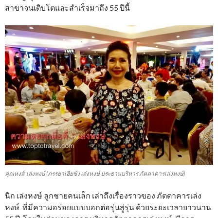
สาขาจนเติบโตและสำเร็จมาถึง 55 ปีนี้
คุณหงส์ เล่งหงษ์ (ภรรยาเฮียซ้ง เล่งหงษ์ ประธานบริหาร ภัตตาคารเล่งหงษ์)
นิก เล่งหงษ์ ลูกชายคนเล็ก เล่าถึงเรื่องราวของ ภัตตาคารเล่ง
หงษ์ ที่มีความอร่อยแบบบอกต่อรุ่นสู่รุ่น ด้วยระยะเวลายาวนาน