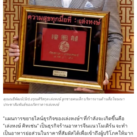
คุณณธีพัฒน์ (นิก) อรุณศิริสกุล เล่งหงษ์ ลูกชายคนเล็ก บริหารงานด้านสื่อโฆษณา
ประชาสัมพันธ์ของภัตราคารเล่งหงษ์
“แผนการขยายไลน์ธุรกิจของเล่งหงษ์ฯ ที่กำลังจะเกิดขึ้นคือ
“เล่งหงษ์ คิทเช่น” เป็นธุรกิจร้านอาหารจีนแนวโมเดิร์น จะทำ
เป็นอาหารย่อส่วนในราคาที่สัมผัสได้เพื่อเข้าถึงผู้บริโภคให้มาก