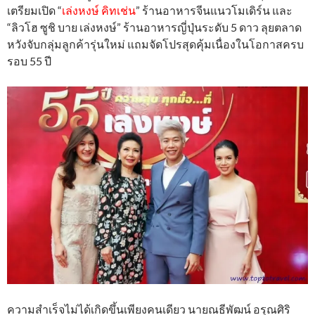
เตรียมเปิด “
เล่งหงษ์ คิทเช่น
” ร้านอาหารจีนแนวโมเดิร์น และ
“ลิวโฮ ซูชิ บาย เล่งหงษ์” ร้านอาหารญี่ปุ่นระดับ 5 ดาว ลุยตลาด
หวังจับกลุ่มลูกค้ารุ่นใหม่ แถมจัดโปรสุดคุ้มเนื่องในโอกาสครบ
รอบ 55 ปี
ความสำเร็จไม่ได้เกิดขึ้นเพียงคนเดียว นายณธีพัฒน์ อรุณศิริ