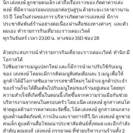
นิก เล่งหงษ์ ลูกชายคนเล็ก เล่าถึงเรื่องราวของ ภัตตาคารเล่ง
หงษ์ ที่มีความอร่อยแบบบอกต่อรุ่นสู่รุ่น ด้วยระยะเวลายาวนาน
55 ปี โดยในส่วนของการ บริหารภัตตาคารเล่งหงษ์ มีการ
ประชาสัมพันธ์ร้านอย่างต่อเนื่อง ผ่านสื่อช่องทางต่างๆ และตัว
ผมเอง ทำรายการกินเที่ยวอะราวเดอะเวิลด์
ทุกวันจันทร์ เวลา 23.00 น. ทางช่อง 3SD ช่อง 28
ด้วยประสบการณ์ ทำรายการกินเที่ยวอะราวเดอะเวิลด์ ทำนิก มี
โอกาสได้
ไปชิมอาหารเมนูแปลกใหม่ และก็มีการนำมาปรับใช้กับเมนู
ของ เล่งหงษ์ โดยจะมีการคิดเมนูพิเศษเดือนละ 1 เมนู เพื่อให้
ลูกค้าได้มีโอกาสชิมอาหารรสชาติใหม่ๆ ไม่จำเจ ลูกค้าประจำ
ของร้านก็จะได้ตื่นเต้นไปกับเมนูใหม่ของร้านอยู่เสมอ โดยทุก
ความสำเร็จที่เกิดขึ้นในตอนนี้ เกิดขึ้นจากความร่วมมือกันช่วย
บริหารงานจากคนในครอบครัว โดย แน๊ต เล่งหงษ์ ลูกสาวคนโต
ช่วยดูแลด้านการตลาดและจัดซื้อ, โน้ต เล่งหงษ์ ลูกสาวคนกลาง
ดูแลด้านผลิตภัณฑ์, การเงิน และรายการทีวี, นิก เล่งหงษ์ ลูกชาย
คนเล็ก ดูแลด้านสื่อโฆษณาประชาสัมพันธ์ทั้งหมด และอีกกำลัง
สำคัญ คุณหงส์ เล่งหงษ์ ภรรยาผม ที่ช่วยบริหารงานร้านทั้ง 2