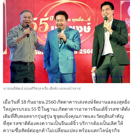
นายณธีพัฒน์ อรุณศิริสกุล หรือ เฮียซ้ง เล่งหงษ์ (กลาง)
เมื่อวันที่ 18 กันยายน 2560 ภัตตาคารเล่งหงษ์จัดงานฉลองสุดยิ่ง
ใหญ่ครบรอบ 55 ปี ในฐานะภัตตาคารอาหารจีนแต้จิ๋วรสชาติดั่ง
เดิมที่สืบทอดจากรุ่นสู่รุ่น ชูจุดแข็งคุณภาพและวัตถุดิบสำคัญ
ที่สุด รสชาติต้องคงความเป็นจีนแต้จิ๋ว บริการต้องเป็นเลิศ ให้
ความซื่อสัตย์ต่อลูกค้าไม่เปลี่ยนแปลง พร้อมแตกไลน์ธุรกิจ