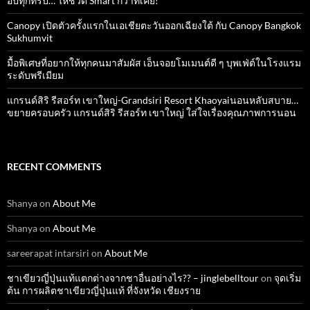
อัปทุกทริป… ให้ชีวิต Smart กว่าที่เคย!
Canopy เปิดตัวครั้งแรกในเอเชียตะวันออกเฉียงใต้ กับ Canopy Bangkok
Sukhumvit
มื้อพิเศษที่อยากให้ทุกคนมาสัมผัส เอ็นจอยโมเมนต์ดี ๆ บุพเฟ่ต์ในโรงแรม
ระดับพรีเมียม
แกรนด์สิริ​ รีสอร์ท​ เขาใหญ่​-Grandsiri​ Resort​ Khaoyaiนอนหลับสบาย…
ขยายครอบครัว แกรนด์สิริ รีสอร์ท เขาใหญ่ ใส่ใจเรื่องคุณภาพการนอน
RECENT COMMENTS
Shanya
on
About Me
Shanya
on
About Me
sareerapat intarsiri
on
About Me
ชาเขียวญี่ปุ่นแท้แตกต่างจากชาอื่นอย่างไร?? – jinglebelltour
on
จุดเริ่ม
ต้น การผลิตชาเขียวญี่ปุ่นแท้ ที่จังหวัด เชียงราย