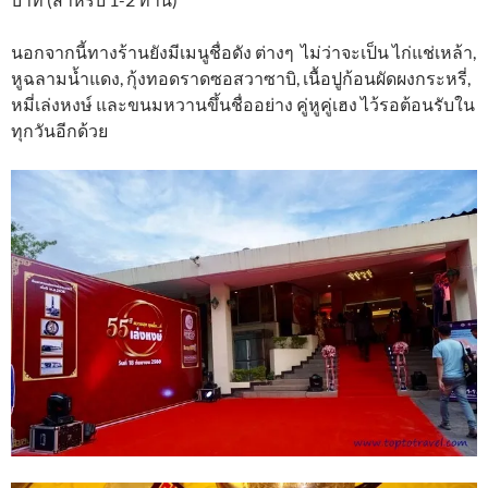
นอกจากนี้ทางร้านยังมีเมนูชื่อดัง ต่างๆ ไม่ว่าจะเป็น ไก่แช่เหล้า,
หูฉลามน้ำแดง, กุ้งทอดราดซอสวาซาบิ, เนื้อปูก้อนผัดผงกระหรี่,
หมี่เล่งหงษ์ และขนมหวานขึ้นชื่ออย่าง คู่หูคู่เฮง ไว้รอต้อนรับใน
ทุกวันอีกด้วย