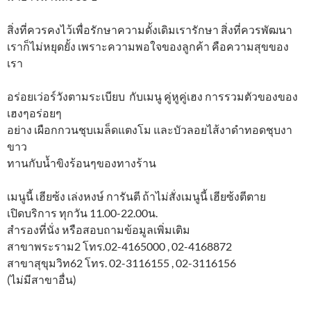
สิ่งที่ควรคงไว้เพื่อรักษาความดั้งเดิมเรารักษา สิ่งที่ควรพัฒนา
เราก็ไม่หยุดยั้ง เพราะความพอใจของลูกค้า คือความสุขของ
เรา
อร่อยเว่อร์วังตามระเบียบ กับเมนู คู่หูคู่เฮง การรวมตัวของของ
เฮงๆอร่อยๆ
อย่าง เผือกกวนชุบเมล็ดแตงโม และบัวลอยไส้งาดำทอดชุบงา
ขาว
ทานกับน้ำขิงร้อนๆของทางร้าน
เมนูนี้ เฮียซ้ง เล่งหงษ์ การันตี ถ้าไม่สั่งเมนูนี้ เฮียซ้งตีตาย
เปิดบริการ ทุกวัน 11.00-22.00น.
สำรองที่นั่ง หรือสอบถามข้อมูลเพิ่มเติม
สาขาพระราม2 โทร.02-4165000 , 02-4168872
สาขาสุขุมวิท62 โทร. 02-3116155 , 02-3116156
(ไม่มีสาขาอื่น)