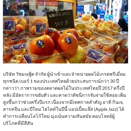
บริษัท วัชมนฟู้ด จำกัด ผู้นำเข้าและจำหน่ายผลไม้เกรดพรีเมี่ยม
ทุกชนิด เบอร์ 1 ของประเทศไทยด้วยประสบการณ์กว่า 30 ปี
กล่าวว่า ภาพรวมของตลาดผลไม้ในประเทศไทยปี 2017 ครึ่งปี
หลัง มีอัตราการขยับตัว และคาดว่าดัชนีการจับจ่ายใช้สอย เพิ่ม
สูงขึ้นกว่าช่วงครึ่งปีแรก เนื่องจากมีเทศกาลสำคัญ อาทิ กินเจ,
สารทจีน และปีใหม่ ไฮไลท์ในปีนี้ แอปเปิ้ลแจ๊ส (Apple Jazz) ได้
ทำการเปลี่ยนโลโก้ใหม่ มุ่งเน้นความทันสมัย ตอบโจทย์ผู้
บริโภคที่มีสีสัน