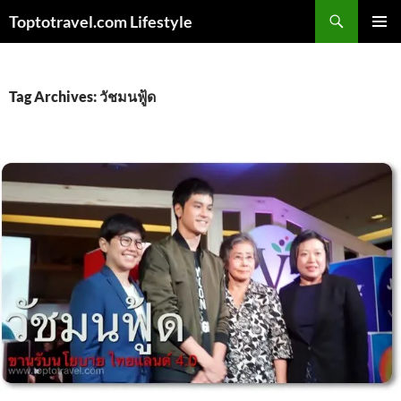
Skip
Search
Toptotravel.com Lifestyle
to
PRIMAR
content
MENU
Tag Archives: วัชมนฟู้ด