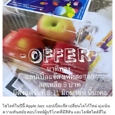
ไฮไลท์ในปีนี้ Apple Jazz แอปเปิ้ลแจ๊ส เปลี่ยนโลโก้ใหม่ มุ่งเน้น
ความทันสมัย ตอบโจทย์ผู้บริโภคที่มีสีสัน และไลฟ์สไตล์ที่ไม่