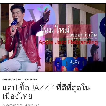
o
A
o
p
k
p
EVENT
,
FOOD AND DRINK
แอปเปิ้ล JAZZ™ ที่ดีที่สุดใน
เมืองไทย
06/08/2017
SHANYA