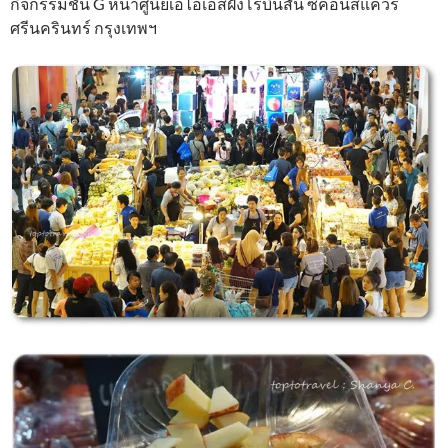
กิจกรรมชั้น G หน้าศูนย์เอไอเอสฝั่งโรบินสัน ซีคอนสแควร์
ศรีนครินทร์ กรุงเทพฯ