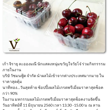
เก้า จิรายุ ละอองมณี นักแสดงหนุ่มขวัญใจวัยโจ๋ ร่วมกิจกรรรม
ภายในงาน
บริษั วัชมนฟู้ด จำกัด นำผลไม้เข้าจากต่างประเทศมากมาย ใน
ราคาสุดคุ้ม
นาทีทอง…วันสุดท้าย ช้อปปิ้งผลไม้เกรดพรีเมี่ยมราคาสุดช็อค
กว่า 90%
ในงาน มหกรรมผลไม้เกรดพรีเมี่ยมราคาสุดช็อคงานจัดขึ้น
วันอาทิตย์ที่ 11 มิถุนายน 2560 เวลา 13.30 -15.00 น ณ ลาน