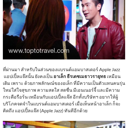
ที่ผ่านมา สำหรับในส่วนของแบรนด์แอมบาสเดอร์ Apple Jazz
แอปเปิ้ลแจ๊สนั้น ยังคงเป็น
อาเล็ก ธีรเดชเมธาวรายุทธ
เหมือน
เดิม เพราะ ด้วยภาพลักษณ์ของอเล็ก ที่มีความเป็นตัวแทนคนรุ่น
ใหม่ใส่ใจสุขภาพ ความสดใส สดชื่น มีเอนเนอร์จี้ และมีความ
กระตือรือร้น เหมือนกับแอปเปิ้ลแจ๊ส อีกทั้งบริษัทฯ อยากให้ผู้
บริโภคจดจำในแบรนด์แอมบาสเดอร์ เมื่อเห็นหน้าอาเล็ก ก็จะ
คิดถึง แอปเปิ้ลแจ๊ส (Apple Jazz) ทันทีอีกด้วย