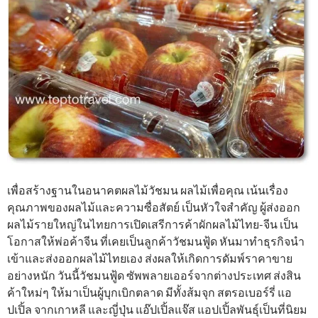
เพื่อสร้างฐานในอนาคตผลไม้วัชมน ผลไม้เพื่อคุณ เน้นเรื่อง
คุณภาพของผลไม้และความซื่อสัตย์ เป็นหัวใจสำคัญ ผู้ส่งออก
ผลไม้รายใหญ่ในไทยการเปิดเสรีการค้าผักผลไม้ไทย-จีน เป็น
โอกาสให้พ่อค้าจีน ที่เคยเป็นลูกค้าวัชมนฟู้ด หันมาทำธุรกิจนำ
เข้าและส่งออกผลไม้ไทยเอง ส่งผลให้เกิดการดัมพ์ราคาขาย
อย่างหนัก วันนี้วัชมนฟู้ด ซัพพลายเออร์จากต่างประเทศ ส่งสิน
ค้าใหม่ๆ ให้มาเป็นผู้บุกเบิกตลาด มีทั้งส้มจุก สตรอเบอร์รี่ แอ
ปเปิ้ล จากเกาหลี และญี่ปุ่น แอ๊ปเปิ้ลแจ๊ส แอปเปิ้ลพันธุ์เป็นที่นิยม