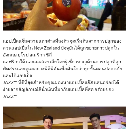
แอปเปิ้ลแจ๊สความแตกต่างที่ลงตัว จุดเริ่มต้นจากการปลูกของ
สวนแอปเปิ้ลใน New Zealand ปัจจุบันได้ถูกขยายการปลูกใน
อังกฤษ ยุโรป อเมริกา ชิลี
แอฟริกาใต้ และออสเตรเลียโดยผู้เชี่ยวชาญด้านการปลูกที่ถูก
คัดสรรและดูแลอย่างพิถีพิถันเพื่อมั่นใจว่าทุกขั้นตอนปลอดภัย
และได้แอปเปิ้ล
JAZZ™ ที่ดีที่สุดสำหรับคุณมองหาแอปเปิ้ลแจ๊ส แสนอร่อยได้
ง่ายจากสัญลักษณ์สีน้ำเงินที่มากับแอปเปิ้ลที่สด อร่อยของ
JAZZ™