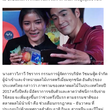
นางสาววิภาวี วัชรากร กรรมการผู้จัดการบริษัท วัชมนฟู้ด จำกัด
ผู้นำเข้าและจำหน่ายผลไม้เกรดพรีเมี่ยมทุกชนิด อันดับ1ของ
ประเทศไทย กล่าวว่า ภาพรวมของตลาดผลไม้ในประเทศไทยปี
2017 ครึ่งปีหลัง มีอัตราการขยับตัวและคาดว่าดัชนีการจับจ่าย
ใช้สอย จะเพิ่มสูงขึ้นกว่าช่วงครึ่งปีแรก ตามธรรมชาติของ
ตลาดผลไม้นำเข้า คือ ช่วงเดือนกรกฎาคม – ธันวาคม ที่
ประกอบไปด้วยเทศกาลสำคัญ อาทิ กินเจ, สารทจีน และปีใหม่