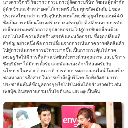
นางสาววิภาวี วัชรากร กรรมการผู้จัดการบริษัท วัชมนฟู้ดจำกัด
ผู้นำเข้าและจำหน่ายผลไม้เกรดพรีเมี่ยมทุกชนิด อันดับ 1 ของ
ประเทศไทย กล่าวว่าปัจจุบันประเทศไทยเข้าสู่ยุคไทยแลนด์ 4.0
ซึ่งเป็นการเปลี่ยนโครงสร้างทางเศรษฐกิจ ที่เปลี่ยนจากการขับ
เคลื่อนประเทศด้วยภาคอุตสาหกรรม ไปสู่การขับเคลื่อนด้วย
เทคโนโลยี ความคิดสร้างสรรค์ และนวัตกรรม ซึ่งจุดเปลี่ยนที่
สำคัญ อย่างหนึ่ง คือ การเปลี่ยนจากการเน้นภาคการผลิตสินค้า
ไปสู่การเน้นภาคการบริการมากขึ้น เป็นการกระตุ้นให้ภาค
เศรษฐกิจให้มีการตื่นตัว แข่งขันทั้งทางด้านคุณภาพ และบริการ
ซึ่งบริษัทฯ ได้มีการตั้งรับ และพัฒนาองค์กรให้สอดรับกับ
นโยบาย ในหลายด้าน อาทิ การทำการตลาดออนไลน์ โดยสร้าง
ช่องทางการสื่อสาร ในการเข้าถึงผู้บริโภค อีกทั้งยังสามารถ
ประชาสัมพันธ์ข้อมูลต่างๆ หรือโปรโมชั่นได้อย่างรวดเร็วเช่น
เฟสบุ๊ค, อินสตราแกรม เว็บไซต์ และ LINE@ เป็นต้น