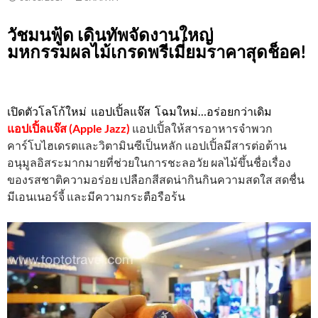
วัชมนฟู้ด เดินทัพจัดงานใหญ่
มหกรรมผลไม้เกรดพรีเมี่ยมราคาสุดช็อค!
เปิดตัวโลโก้ใหม่ แอปเปิ้ลแจ๊ส โฉมใหม่…อร่อยกว่าเดิม
แอปเปิ้ลแจ๊ส (Apple Jazz)
แอปเปิ้ลให้สารอาหารจำพวก
คาร์โบไฮเดรตและวิตามินซีเป็นหลัก แอปเปิ้ลมีสารต่อต้าน
อนุมูลอิสระมากมายที่ช่วยในการชะลอวัย ผลไม้ขึ้นชื่อเรื่อง
ของรสชาติความอร่อย เปลือกสีสดน่ากินกินความสดใส สดชื่น
มีเอนเนอร์จี้ และมีความกระตือรือร้น