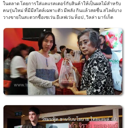
ในตลาด โดยการใส่แคแรคเตอร์กับสินค้าให้เป็นผลไม้สำหรับ
คนรุ่นใหม่ ที่มีมีสไตล์เฉพาะตัว มีพลัง กินแล้วสดชื่น สไลด์บาง
วางขายในสะดวกซื้อเซเว่น อีเลฟเว่น ท็อป , วิลล่า มาร์เก็ต