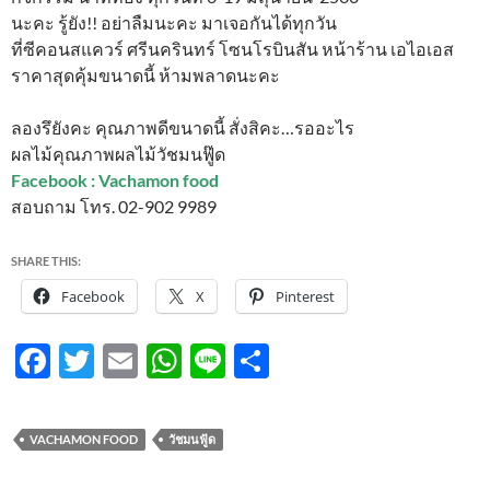
นะคะ รู้ยัง!! อย่าลืมนะคะ มาเจอกันได้ทุกวัน
ที่ซีคอนสแควร์ ศรีนครินทร์ โซนโรบินสัน หน้าร้าน เอไอเอส
ราคาสุดคุ้มขนาดนี้ ห้ามพลาดนะคะ
ลองรึยังคะ คุณภาพดีขนาดนี้ สั่งสิคะ…รออะไร
ผลไม้คุณภาพผลไม้วัชมนฟู๊ด
Facebook : Vachamon food
สอบถาม โทร. 02-902 9989
SHARE THIS:
Facebook
X
Pinterest
F
T
E
W
Li
S
ac
w
m
h
n
h
e
itt
ail
at
e
ar
VACHAMON FOOD
วัชมนฟู้ด
b
er
s
e