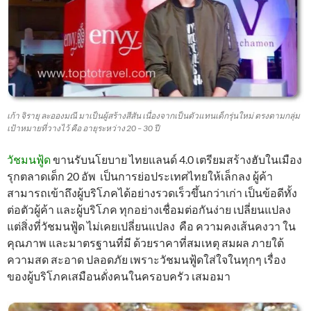
เก้า จิรายุ ละอองมณี มาเป็นผู้สร้างสีสัน เนื่องจากเป็นตัวแทนเด็กรุ่นใหม่ ตรงตามกลุ่ม
เป้าหมายที่วางไว้ คือ อายุระหว่าง 20 – 30 ปี
วัชมนฟู้ด
ขานรับนโยบาย ไทยแลนด์ 4.0 เตรียมสร้างฮับในเมือง
รุกตลาดเด็ก 20 อัพ เป็นการย่อประเทศไทยให้เล็กลง ผู้ค้า
สามารถเข้าถึงผู้บริโภคได้อย่างรวดเร็วขึ้นกว่าเก่า เป็นข้อดีทั้ง
ต่อตัวผู้ค้า และผู้บริโภค ทุกอย่างเชื่อมต่อกันง่าย เปลี่ยนแปลง
แต่สิ่งที่วัชมนฟู้ด ไม่เคยเปลี่ยนแปลง คือ ความคงเส้นคงวา ใน
คุณภาพ และมาตรฐานที่มี ด้วยราคาที่สมเหตุ สมผล ภายใต้
ความสด สะอาด ปลอดภัย เพราะวัชมนฟู้ดใส่ใจในทุกๆ เรื่อง
ของผู้บริโภคเสมือนดั่งคนในครอบครัว เสมอมา