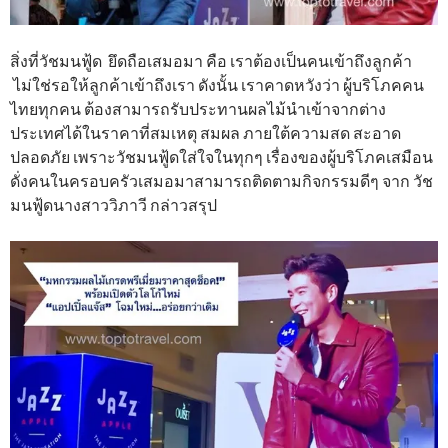
สิ่งที่วัชมนฟู้ด ยึดถือเสมอมา คือ เราต้องเป็นคนเข้าถึงลูกค้า
ไม่ใช่รอให้ลูกค้าเข้าถึงเรา ดังนั้น เราคาดหวังว่า ผู้บริโภคคน
ไทยทุกคน ต้องสามารถรับประทานผลไม้นำเข้าจากต่าง
ประเทศได้ในราคาที่สมเหตุ สมผล ภายใต้ความสด สะอาด
ปลอดภัย เพราะวัชมนฟู้ดใส่ใจในทุกๆ เรื่องของผู้บริโภคเสมือน
ดั่งคนในครอบครัวเสมอมาสามารถติดตามกิจกรรมดีๆ จาก วัช
มนฟู้ดนางสาววิภาวี กล่าวสรุป