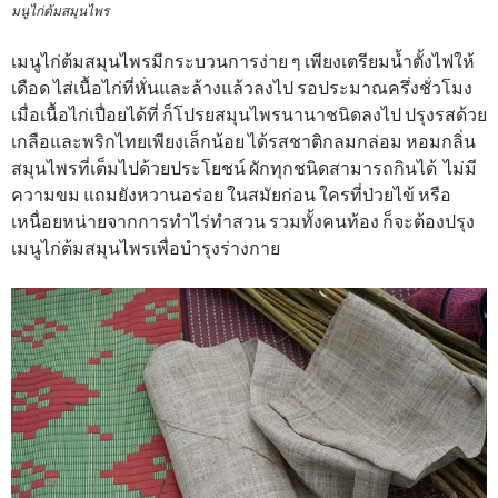
มนูไก่ต้มสมุนไพร
เมนูไก่ต้มสมุนไพรมีกระบวนการง่าย ๆ เพียงเตรียมน้ำตั้งไฟให้
เดือด ไส่เนื้อไก่ที่หั่นและล้างแล้วลงไป รอประมาณครึ่งชั่วโมง
เมื่อเนื้อไก่เปื่อยได้ที่ ก็โปรยสมุนไพรนานาชนิดลงไป ปรุงรสด้วย
เกลือและพริกไทยเพียงเล็กน้อย ได้รสชาติกลมกล่อม หอมกลิ่น
สมุนไพรที่เต็มไปด้วยประโยชน์ ผักทุกชนิดสามารถกินได้ ไม่มี
ความขม แถมยังหวานอร่อย ในสมัยก่อน ใครที่ป่วยไข้ หรือ
เหนื่อยหน่ายจากการทำไร่ทำสวน รวมทั้งคนท้อง ก็จะต้องปรุง
เมนูไก่ต้มสมุนไพรเพื่อบำรุงร่างกาย