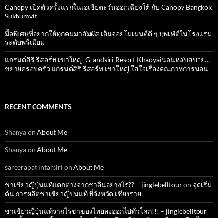
Canopy เปิดตัวครั้งแรกในเอเชียตะวันออกเฉียงใต้ กับ Canopy Bangkok
Sukhumvit
มื้อพิเศษที่อยากให้ทุกคนมาสัมผัส เอ็นจอยโมเมนต์ดี ๆ บุพเฟ่ต์ในโรงแรม
ระดับพรีเมียม
แกรนด์สิริ​ รีสอร์ท​ เขาใหญ่​-Grandsiri​ Resort​ Khaoyaiนอนหลับสบาย…
ขยายครอบครัว แกรนด์สิริ รีสอร์ท เขาใหญ่ ใส่ใจเรื่องคุณภาพการนอน
RECENT COMMENTS
Shanya
on
About Me
Shanya
on
About Me
sareerapat intarsiri
on
About Me
ชาเขียวญี่ปุ่นแท้แตกต่างจากชาอื่นอย่างไร?? – jinglebelltour
on
จุดเริ่ม
ต้น การผลิตชาเขียวญี่ปุ่นแท้ ที่จังหวัด เชียงราย
ชาเขียวญี่ปุ่นแท้จากไร่ชาของไทยส่งออกไปทั่วโลก!!! – jinglebelltour