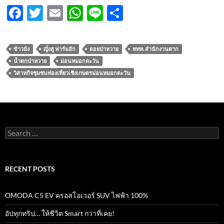
F
T
E
W
Li
S
ac
w
m
h
n
h
e
itt
ail
at
e
ar
ข้าวม้ง
ญั่งสู ฟาร์มฮัก
ดอยป่าหวาย
ททท. สำนักงานตาก
b
er
s
e
น้ำตกป่าหวาย
ม่อนหมอกตะวัน
o
A
วิสาหกิจชุมชนท่องเที่ยวเชิงเกษตรม่อนหมอกตะวัน
o
p
k
p
Search
for:
RECENT POSTS
OMODA C5 EV ครอสโอเวอร์ SUV ไฟฟ้า 100%
อัปทุกทริป… ให้ชีวิต Smart กว่าที่เคย!