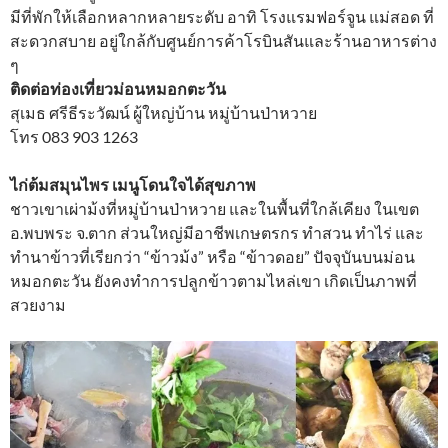
มีที่พักให้เลือกหลากหลายระดับ อาทิ โรงแรมฟอร์จูน แม่สอด ที่
สะดวกสบาย อยู่ใกล้กับศูนย์การค้าโรบินสันและร้านอาหารต่าง
ๆ
ติดต่อท่องเที่ยวม่อนหมอกตะวัน
สุเมธ ศรีธีระวัฒน์ ผู้ใหญ่บ้าน หมู่บ้านป่าหวาย
โทร 083 903 1263
ไก่ต้มสมุนไพร เมนูโดนใจได้สุขภาพ
ชาวเขาเผ่าม้งที่หมู่บ้านป่าหวาย และในพื้นที่ใกล้เคียง ในเขต
อ.พบพระ จ.ตาก ส่วนใหญ่มีอาชีพเกษตรกร ทำสวน ทำไร่ และ
ทำนาข้าวที่เรียกว่า “ข้าวม้ง” หรือ “ข้าวดอย” ปัจจุบันบนม่อน
หมอกตะวัน ยังคงทำการปลูกข้าวตามไหล่เขา เกิดเป็นภาพที่
สวยงาม