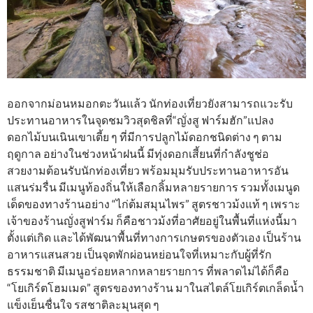
ออกจากม่อนหมอกตะวันแล้ว นักท่องเที่ยวยังสามารถแวะรับ
ประทานอาหารในจุดชมวิวสุดชิลที่“ญั่งสู ฟาร์มฮัก”แปลง
ดอกไม้บนเนินเขาเตี้ย ๆ ที่มีการปลูกไม้ดอกชนิดต่าง ๆ ตาม
ฤดูกาล อย่างในช่วงหน้าฝนนี้ มีทุ่งดอกเสี้ยนที่กำลังชูช่อ
สวยงามต้อนรับนักท่องเที่ยว พร้อมมุมรับประทานอาหารอัน
แสนร่มรื่น มีเมนูท้องถิ่นให้เลือกลิ้มหลายรายการ รวมทั้งเมนูด
เด็ดของทางร้านอย่าง “ไก่ต้มสมุนไพร” สูตรชาวม้งแท้ ๆ เพราะ
เจ้าของร้านญั่งสูฟาร์ม ก็คือชาวม้งที่อาศัยอยู่ในพื้นที่แห่งนี้มา
ตั้งแต่เกิด และได้พัฒนาพื้นที่ทางการเกษตรของตัวเอง เป็นร้าน
อาหารแสนสวย เป็นจุดพักผ่อนหย่อนใจที่เหมาะกับผู้ที่รัก
ธรรมชาติ มีเมนูอร่อยหลากหลายรายการ ที่พลาดไม่ได้ก็คือ
“โยเกิร์ตโฮมเมด” สูตรของทางร้าน มาในสไตล์โยเกิร์ตเกล็ดน้ำ
แข็งเย็นชื่นใจ รสชาติละมุนสุด ๆ