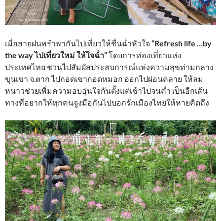
เมื่อสายฝนพรำพากันไปเที่ยวให้ชื่นฉ่ำหัวใจ
“Refresh life …by
the way ไปเที่ยวใหม่ ให้ใจฉ่ำ”
โดยการท่องเที่ยวแห่ง
ประเทศไทย ชวนไปสัมผัสประสบการณ์แห่งความสุขท่ามกลาง
ขุนเขา จ.ตาก ไปกอดเขากอดหมอก ออกไปผ่อนคลาย ให้ลม
หนาวช่วยเพิ่มความอบอุ่นใจกันตั้งแต่เช้าไปจนค่ำ เป็นอีกเส้น
ทางที่อยากให้ทุกคนจูงมือกันไปบอกรักเมืองไทยให้หายคิดถึง