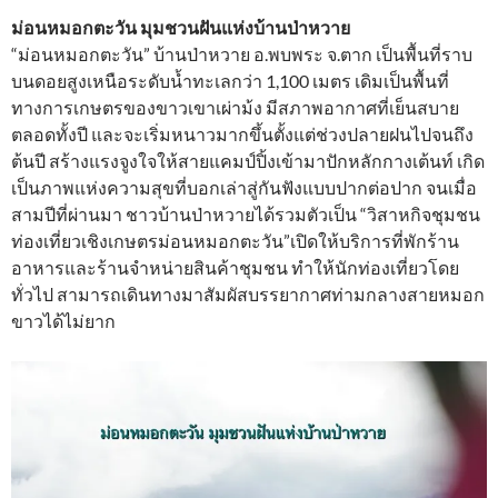
ม่อนหมอกตะวัน มุมชวนฝันแห่งบ้านป่าหวาย
“ม่อนหมอกตะวัน” บ้านป่าหวาย อ.พบพระ จ.ตาก เป็นพื้นที่ราบ
บนดอยสูงเหนือระดับน้ำทะเลกว่า 1,100 เมตร เดิมเป็นพื้นที่
ทางการเกษตรของขาวเขาเผ่าม้ง มีสภาพอากาศที่เย็นสบาย
ตลอดทั้งปี และจะเริ่มหนาวมากขึ้นตั้งแต่ช่วงปลายฝนไปจนถึง
ต้นปี สร้างแรงจูงใจให้สายแคมป์ปิ้งเข้ามาปักหลักกางเต้นท์ เกิด
เป็นภาพแห่งความสุขที่บอกเล่าสู่กันฟังแบบปากต่อปาก จนเมื่อ
สามปีที่ผ่านมา ชาวบ้านป่าหวายได้รวมตัวเป็น “วิสาหกิจชุมชน
ท่องเที่ยวเชิงเกษตรม่อนหมอกตะวัน”เปิดให้บริการที่พักร้าน
อาหารและร้านจำหน่ายสินค้าชุมชน ทำให้นักท่องเที่ยวโดย
ทั่วไป สามารถเดินทางมาสัมผัสบรรยากาศท่ามกลางสายหมอก
ขาวได้ไม่ยาก