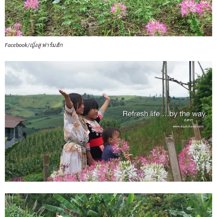
Facebook/ญั่งสู ฟาร์มฮัก