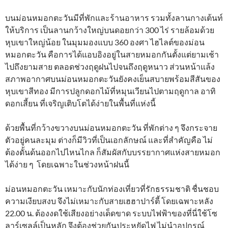
บนม่อนหมอกตะวันมีที่พักและร้านอาหาร รวมทั้งลานกางเต้นท์
ให้บริการ เป็นลานกว้างใหญ่บนดอยกว่า 300 ไร่ รายล้อมด้วย
หุบเขาใหญ่น้อย ในมุมมองแบบ 360 องศา ไฮไลต์ของม่อน
หมอกตะวัน คือการได้แอบอิงอยู่ในสายหมอกกันตั้งแต่ยามเช้า
ไปถึงยามสาย ตลอดช่วงฤดูฝนไปจนถึงฤดูหนาว ส่วนหน้าแล้ง
สภาพอากาศบนม่อนหมอกตะวันยังคงเย็นสบายพร้อมสีสันของ
หุบเขาสีทอง มีการปลูกดอกไม้ที่หมุนเวียนไปตามฤดูกาล อาทิ
ดอกเสี้ยน ที่เจริญเติบโตได้ง่ายในพื้นที่แห่งนี้
ด้วยพื้นที่กว้างขวางบนม่อนหมอกตะวัน ที่พักต่าง ๆ จึงกระจาย
ตัวอยู่คนละมุม ต่างก็มีวิวที่เป็นเอกลักษณ์ และที่สำคัญคือ ไม่
ต้องดั้นด้นออกไปไหนไกล ก็สัมผัสกับบรรยากาศแห่งสายหมอก
ได้ง่าย ๆ โดยเฉพาะในช่วงหน้าฝนนี้
ม่อนหมอกตะวัน เหมาะกับนักท่องเที่ยวที่รักธรรมชาติ ชื่นชอบ
ความเงียบสงบ จึงไม่เหมาะกับสายเฮฮาปาร์ตี้ โดยเฉพาะหลัง
22.00 น. ต้องงดใช้เสียงอย่างเด็ดขาด ระบบไฟฟ้าของที่นี่ใช้โซ
ลาร์เซลล์เป็นหลัก จึงต้องช่วยกันประหยัดไฟ ไม่นำอุปกรณ์