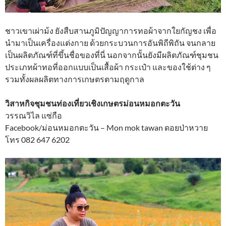
ชาวเขาเผ่าม้ง ยังสืบสานภูมิปัญญาการทอผ้าจากใยกัญชง เพื่อ
นำมาเป็นเครื่องแต่งกาย ด้วยกระบวนการอันพิถีพิถัน จนกลาย
เป็นผลิตภัณฑ์ที่ขึ้นชื่อของที่นี่ นอกจากนั้นยังมีผลิตภัณฑ์ชุมชน
ประเภทผ้าทอที่ออกแบบเป็นเสื้อผ้า กระเป๋า และของใช้ต่าง ๆ
รวมทั้งผลผลิตทางการเกษตรตามฤดูกาล
วิสาหกิจชุมชนท่องเที่ยวเชิงเกษตรม่อนหมอกตะวัน
วรรณวิไล แซ่กือ
Facebook/ม่อนหมอกตะวัน – Mon mok tawan ดอยป่าหวาย
โทร 082 647 6202