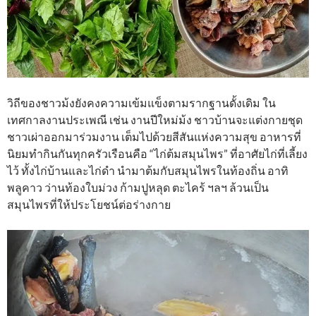
วิถีของชาวม้งยังคงความเข้มแข็งตามรากฐานดั้งเดิม ใน
เทศกาลงานประเพณี เช่น งานปีใหม่ม้ง ชาวบ้านจะแต่งกายชุด
ชาวเผ่าออกมาร่วมงาน เต็มไปด้วยสีสันแห่งความสุข อาหารที่
นิยมทำกินกันทุกครัวเรือนคือ “ไก่ต้มสมุนไพร” ที่อาศัยไก่ที่เลี้ยง
ไว้ ทั้งไก่บ้านและไก่ดำ นำมาต้มกับสมุนไพรในท้องถิ่น อาทิ
พลูคาว ว่านท้องใบม่วง ก้ามปูหลุด ตะไคร้ ฯลฯ ล้วนเป็น
สมุนไพรที่ให้ประโยชน์ต่อร่างกาย