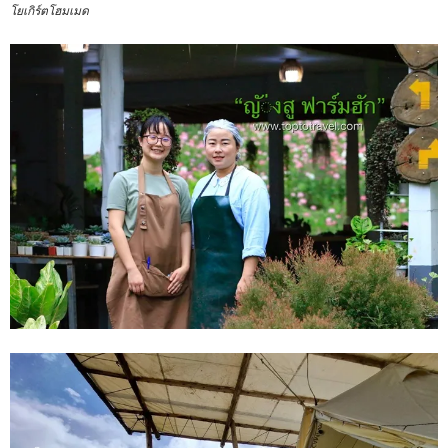
โยเกิร์ตโฮมเมด