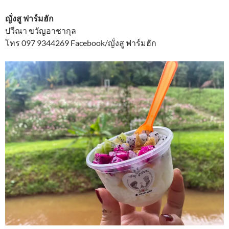
ญั่งสู ฟาร์มฮัก
ปวีณา ขวัญอาชากุล
โทร 097 9344269 Facebook/ญั่งสู ฟาร์มฮัก