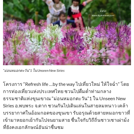
“ม่อนหมอกตะวัน”1 ใน Unseen New Siries
โครงการ “Refresh life …by the way ไปเที่ยวใหม่ ให้ใจฉ่ำ” โดย
การท่องเที่ยวแห่งประเทศไทย ชวนไปดื่มด่ำท่ามกลาง
ธรรมชาติแห่งขุนเขาณ “ม่อนหมอกตะวัน”1 ใน Unseen New
Siries อ.พบพระ จ.ตาก ชวนกันไปเดินเล่นในสายลมหนาว เคล้า
บรรยากาศในอ้อมกอดของขุนเขา รับอรุณด้วยสายหมอกขาวที่
เข้ามาหยอกเย้ากันไปจนยามสาย ชื่นใจกับวิถีถิ่นชาวเชาเผ่าม้ง
ที่ยังคงเอกลักษณ์อันน่าชื่นชม