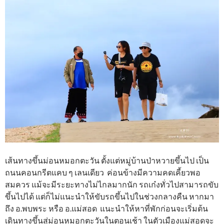
เส้นทางขึ้นม่อนหมอกตะวัน ตั้งแต่หมู่บ้านป่าหวายขึ้นไป เป็น
ถนนคอนกรีตแคบ ๆ เลนเดียว ค่อนข้างมีความคดเคี้ยวพอ
สมควร แม้จะมีระยะทางไม่ไกลมากนัก รถเก๋งทั่วไปสามารถขับ
ขึ้นไปได้ แต่ก็ไม่แนะนำให้ขับรถขึ้นไปในช่วงกลางคืน หากมา
ถึง อ.พบพระ หรือ อ.แม่สอด แนะนำให้หาที่พักก่อนจะเริ่มต้น
เดินทางขึ้นสู่ม่อนหมอกตะวันในตอนเช้า ในตัวเมืองแม่สอดจะ