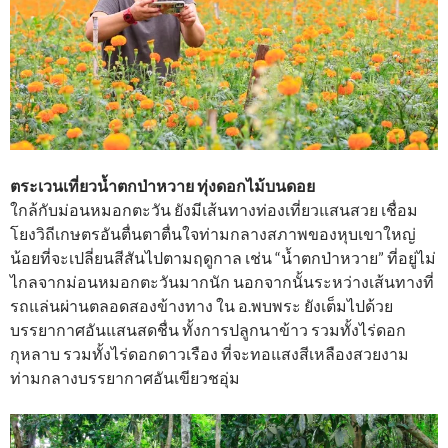
ตระเวนเที่ยวน้ำตกป่าหวาย ทุ่งดอกไม้บนดอย
ใกล้กับม่อนหมอกตะวัน ยังมีเส้นทางท่องเที่ยวแสนสวย เชื่อม
โยงวิถีเกษตรอันตื่นตาตื่นใจท่ามกลางสภาพของหุบเขาใหญ่
น้อยที่จะเปลี่ยนสีสันไปตามฤดูกาล เช่น “น้ำตกป่าหวาย” ที่อยู่ไม่
ไกลจากม่อนหมอกตะวันมากนัก นอกจากนั้นระหว่างเส้นทางที่
รถแล่นผ่านตลอดสองข้างทาง ใน อ.พบพระ ยังเต็มไปด้วย
บรรยากาศอันแสนสดชื่น ทั้งการปลูกนาข้าว รวมทั้งไร่ดอก
กุหลาบ รวมทั้งไร่ดอกดาวเรือง ที่จะทอแสงสีเหลืองสวยงาม
ท่ามกลางบรรยากาศอันเขียวชอุ่ม