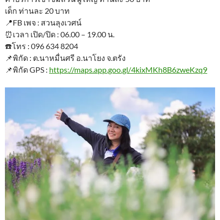
เด็ก ท่านละ 20 บาท
📍FB เพจ : สวนลุงเวศน์
⏰เวลา เปิด/ปิด : 06.00 – 19.00 น.
☎️โทร : 096 634 8204
📌พิกัด : ต.นาหมื่นศรี อ.นาโยง จ.ตรัง
📌พิกัด GPS :
https://maps.app.goo.gl/4kixMKh8B6zweKzq9