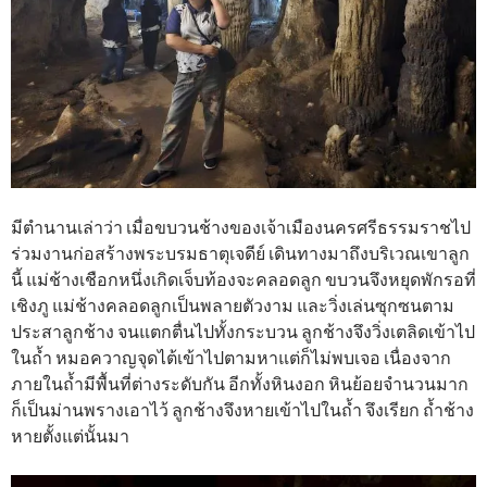
มีตำนานเล่าว่า เมื่อขบวนช้างของเจ้าเมืองนครศรีธรรมราชไป
ร่วมงานก่อสร้างพระบรมธาตุเจดีย์ เดินทางมาถึงบริเวณเขาลูก
นี้ แม่ช้างเชือกหนึ่งเกิดเจ็บท้องจะคลอดลูก ขบวนจึงหยุดพักรอที่
เชิงภู แม่ช้างคลอดลูกเป็นพลายตัวงาม และวิ่งเล่นซุกซนตาม
ประสาลูกช้าง จนแตกตื่นไปทั้งกระบวน ลูกช้างจึงวิ่งเตลิดเข้าไป
ในถ้ำ หมอควาญจุดไต้เข้าไปตามหาแต่ก็ไม่พบเจอ เนื่องจาก
ภายในถ้ำมีพื้นที่ต่างระดับกัน อีกทั้งหินงอก หินย้อยจำนวนมาก
ก็เป็นม่านพรางเอาไว้ ลูกช้างจึงหายเข้าไปในถ้ำ จึงเรียก ถ้ำช้าง
หายตั้งแต่นั้นมา