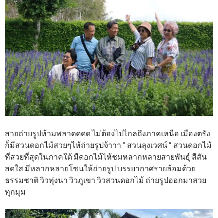
สายถ่ายรูปห้ามพลาดดดด ไม่ต้องไปไกลถึงภาคเหนือ เมืองตรัง
ก็มีสวนดอกไม้สวยๆไห้ถ่ายรูปจ้าาา “ สวนลุงเวศน์ “ สวนดอกไม้
ที่สวยที่สุดในภาคใต้ มีดอกไม้ไห้ชมหลากหลายสายพันธุ์ สีสัน
สดใส มีหลากหลายโซนให้ถ่ายรูป บรรยากาศรายล้อมด้วย
ธรรมชาติ วิวทุ่งนา วิวภูเขา วิวสวนดอกไม้ ถ่ายรูปออกมาสวย
ทุกมุม