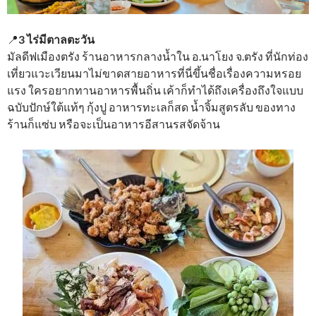
📍
3 ไร่มีตาลตะวัน
มัลดีฟเมืองตรัง ร้านอาหารกลางน้ำใน อ.นาโยง จ.ตรัง ที่นักท่อง
เที่ยวแวะเวียนมาไม่ขาดสายอาหารที่นี่ขึ้นชื่อเรื่องความหรอย
แรง ใครอยากทานอาหารพื้นถิ่น เค้าก็ทำได้ถึงเครื่องถึงใจแบบ
ฉบับปักษ์ใต้แท้ๆ กุ้งปู อาหารทะเลก็สด น้ำจิ้มสูตรลับ ของทาง
ร้านก็แซ่บ หรือจะเป็นอาหารอีสานรสจัดจ้าน