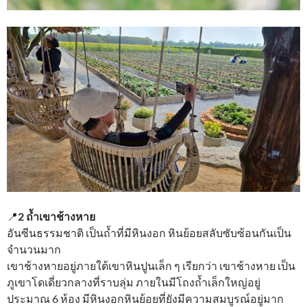
📍
2 ถ้ำเขาช้างหาย
อันซีนธรรมชาติ เป็นถ้ำที่มีหินงอก หินย้อยสลับซับซ้อนกันเป็น
จำนวนมาก
เขาช้างหายอยู่ภายใต้เขาหินปูนเล็ก ๆ เรียกว่า เขาช้างหาย เป็น
ภูเขาโดเดี่ยวกลางที่ราบลุ่ม ภายในมีโถงถ้ำเล็กใหญ่อยู่
ประมาณ 6 ห้อง มีหินงอกหินย้อยที่ยังมีความสมบูรณ์อยู่มาก