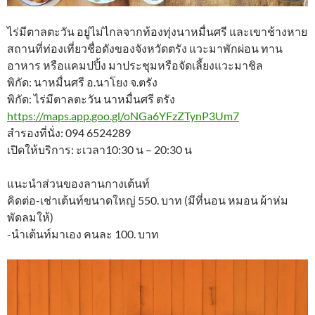
ไร่มีตาลตะวัน อยู่ไม่ไกลจากท้องทุ่งนาหมื่นศรี และเขาช้างหาย
สถานที่ท่องเที่ยวชื่อดังของจังหวัดตรัง แวะมาพักผ่อน ทาน
อาหาร หรือแคมปปิ้ง มาประชุมหรือจัดเลี้ยงแวะมาชิล
พิกัด: นาหมื่นศรี อ.นาโยง จ.ตรัง
​พิกัด: ไร่มีตาลตะวัน นาหมื่นศรี ตรัง
https://maps.app.goo.gl/oNGa6YFzZTynP3Um7
สำรองที่นั่ง: 094 6524289
เปิดให้บริการ: ะเวลา10:30 น – 20:30 น
แนะนำส่วนของลานกางเต้นท์
คิดต่อ-เช่าเต้นท์ขนาดใหญ่ 550. บาท (มีที่นอน หมอน ผ้าห่ม
พัดลมให้)
-นำเต้นท์มาเอง คนละ 100. บาท