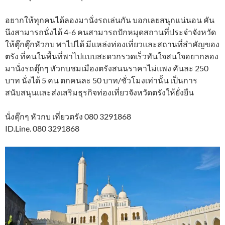
อยากให้ทุกคนได้ลองมานั่งรถเล่นกัน บอกเลยสนุกแน่นอน คัน
นึงสามารถนั่งได้ 4-6 คนสามารถปักหมุดสถานที่ประจำจังหวัด
ให้ตุ๊กตุ๊กหัวกบ พาไปได้ มีแหล่งท่องเที่ยวและสถานที่สำคัญของ
ตรัง ที่คนในพื้นที่พาไปแบบสะดวกรวดเร็วทันใจสนใจอยากลอง
มานั่งรถตุ๊กๆ​ หัวกบชมเมืองตรังสนนราคาไม่แพง​ คันละ​ 250​
บาท​ นั่งได้​ 5​ คน​ ตกคนละ​ 50​ บาท/ชั่วโมงเท่านั้น​ เป็นการ
สนับสนุนและส่งเสริมธุรกิจท่องเที่ยวจังหวัดตรังให้ยั่งยืน​
นั่งตุ๊กๆ หัวกบ เที่ยวตรัง 080 3291868
ID.Line. 080 3291868