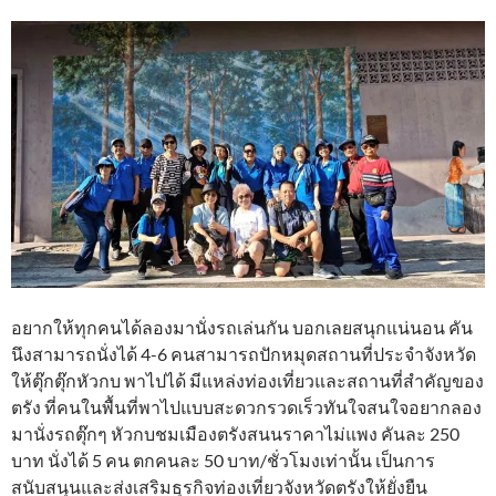
อยากให้ทุกคนได้ลองมานั่งรถเล่นกัน บอกเลยสนุกแน่นอน คัน
นึงสามารถนั่งได้ 4-6 คนสามารถปักหมุดสถานที่ประจำจังหวัด
ให้ตุ๊กตุ๊กหัวกบ พาไปได้ มีแหล่งท่องเที่ยวและสถานที่สำคัญของ
ตรัง ที่คนในพื้นที่พาไปแบบสะดวกรวดเร็วทันใจสนใจอยากลอง
มานั่งรถตุ๊กๆ​ หัวกบชมเมืองตรังสนนราคาไม่แพง​ คันละ​ 250​
บาท​ นั่งได้​ 5​ คน​ ตกคนละ​ 50​ บาท/ชั่วโมงเท่านั้น​ เป็นการ
สนับสนุนและส่งเสริมธุรกิจท่องเที่ยวจังหวัดตรังให้ยั่งยืน​