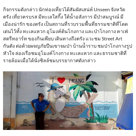
กิจกรรมดังกล่าว นักท่องเที่ยวได้สัมผัสเสน่ห์ Unseen จังหวัด
ตรัง เที่ยวครบรส มีทะเลใสกิ๊ง ใต้น้ำอลังการ มีป่าสมบูรณ์ มี
เมืองน่ารัก ของตรัง เป็นสถานที่รวบรวมพื้นที่ธรรมชาติที่โดด
เด่นไว้ทั้ง ทะเลแหวก อุโมงค์ต้นโกงกาง และป่าโกงกาง คาเฟ่
สตรีทอาร์ท ของกินเพียบ เดินทางถึงตรัง แวะชม Street Art
กันตัง ต่อด้วยผจญภัยปีนเขาจมป่า บ้านน้ำราบ ชมป่าโกงกางรูป
หัวใจ ล่องเรือชมอุโมงค์โกงกาง ทะเลแหวก และธรรมชาติที่
รายล้อมเมื่อได้นั่งชิลล์ชมบรรยากาศดังกล่าว