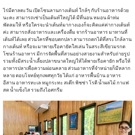
ไร่มีตาลตะวัน เปิดโซนลานกางเต้นท์ ใกล้ๆ กับร้านอาหารด้วย
นะคะ สามารถเช่าเป็นเต้นท์ใหญ่ได้ มีที่นอน หมอน ผ้าห่ม
พัดลมให้ หรือใครจะนำเต้นท์มากางเองก็จะคิดแค่ค่ากางเต้นท์
ค่ะ สามารถสั่งอาหารและเครื่องดื่ม จากร้านอาหาร มาทานที่
เต้นท์ได้เลย ส่วนใครที่ชอบตกปลา สามารถตกได้ที่สระใกล้ลาน
กางเต้นท์ หรือจะมาพายเรือคายัคใสเล่น ในสระสีเขียวมรกต
โซนร้านอาหาร มีการจัดพื้นที่สวนอย่างสวยงามสำหรับถ่ายรูป
รวมทั้งมีสระน้ำเลี้ยงปลาขนาดใหญ่ให้ได้พายเรือคายัก หรือให้
อาหารปลาเพื่อความผ่อนคลาย ส่วนอาหารที่จำหน่ายก็มีหลาก
หลาย ตอบโจทย์ทุกเพศทุกวัย ได้แก่ อาหารพื้นบ้าน อาหาร
อีสาน อาหารทะเล หมูกระทะ สเต๊ก พิชซ่า โรตี น้ำผลไม้ กาแฟ
สด น้ำแข็งไส รวมถึงไอศกรีม