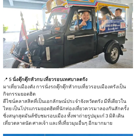
📍
5 นั่งตุ๊กตุ๊กหัวกบ เที่ยวรอบเทศบาลตรัง
มาเที่ยวเมืองตัง การนั่งรถตุ๊กตุ๊กหัวกบเที่ยวรอบเมืองตรังเป็น
กิจกรรมยอดฮิต
ดีไซน์คลาสสิคที่เป็นเอกลักษณ์ประจำจังหวัดตรัง มีที่เดียวใน
ไทย เป็นโปรแกรมยอดฮิตที่นักท่องเที่ยวควรมาลองกันสักครั้ง
ซิ่งสนุกสุดมันส์ขับชมรอบเมือง ทั้งพาถ่ายรูปมุมเก๋ 3 มิติ เดิน
เที่ยวตลาดนัด ศาลเจ้า และที่เที่ยวมุมอื่นๆ อีกมากมาย