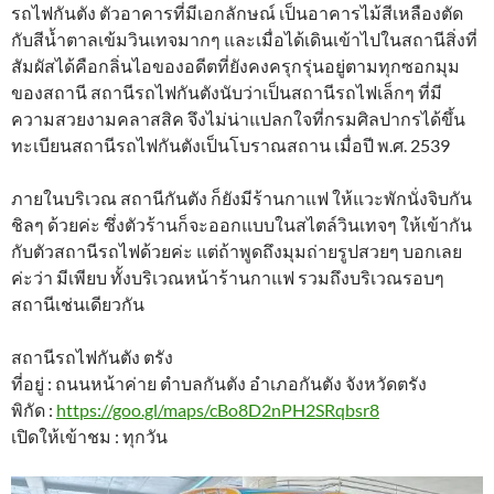
รถไฟกันตัง ตัวอาคารที่มีเอกลักษณ์ เป็นอาคารไม้สีเหลืองตัด
กับสีน้ำตาลเข้มวินเทจมากๆ และเมื่อได้เดินเข้าไปในสถานีสิ่งที่
สัมผัสได้คือกลิ่นไอของอดีตที่ยังคงครุกรุ่นอยู่ตามทุกซอกมุม
ของสถานี สถานีรถไฟกันตังนับว่าเป็นสถานีรถไฟเล็กๆ ที่มี
ความสวยงามคลาสสิค จึงไม่น่าแปลกใจที่กรมศิลปากรได้ขึ้น
ทะเบียนสถานีรถไฟกันตังเป็นโบราณสถาน เมื่อปี พ.ศ. 2539
ภายในบริเวณ สถานีกันตัง ก็ยังมีร้านกาแฟ ให้แวะพักนั่งจิบกัน
ชิลๆ ด้วยค่ะ ซึ่งตัวร้านก็จะออกแบบในสไตล์วินเทจๆ ให้เข้ากัน
กับตัวสถานีรถไฟด้วยค่ะ แต่ถ้าพูดถึงมุมถ่ายรูปสวยๆ บอกเลย
ค่ะว่า มีเพียบ ทั้งบริเวณหน้าร้านกาแฟ รวมถึงบริเวณรอบๆ
สถานีเช่นเดียวกัน
สถานีรถไฟกันตัง ตรัง
ที่อยู่ : ถนนหน้าค่าย ตำบลกันตัง อำเภอกันตัง จังหวัดตรัง
พิกัด :
https://goo.gl/maps/cBo8D2nPH2SRqbsr8
เปิดให้เข้าชม : ทุกวัน