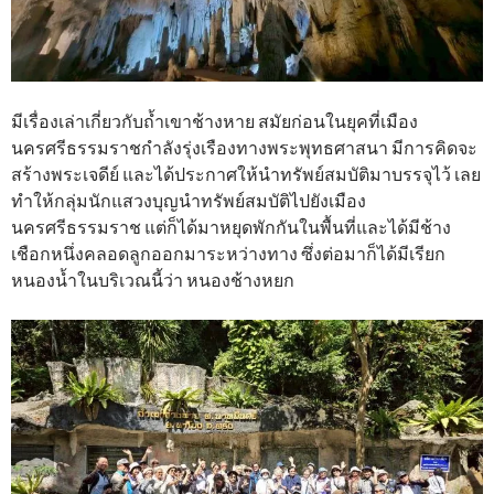
มีเรื่องเล่าเกี่ยวกับถ้ำเขาช้างหาย สมัยก่อนในยุคที่เมือง
นครศรีธรรมราชกำลังรุ่งเรืองทางพระพุทธศาสนา มีการคิดจะ
สร้างพระเจดีย์ และได้ประกาศให้นำทรัพย์สมบัติมาบรรจุไว้ เลย
ทำให้กลุ่มนักแสวงบุญนำทรัพย์สมบัติไปยังเมือง
นครศรีธรรมราช แต่ก็ได้มาหยุดพักกันในพื้นที่และได้มีช้าง
เชือกหนึ่งคลอดลูกออกมาระหว่างทาง ซึ่งต่อมาก็ได้มีเรียก
หนองน้ำในบริเวณนี้ว่า หนองช้างหยก