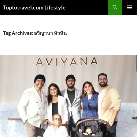
Skip
Search
Toptotravel.com Lifestyle
to
PRIMAR
content
MENU
Tag Archives: อวิญานา หัวหิน