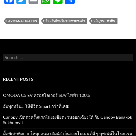
ac
w
m
h
n
h
e
itt
ail
at
e
ar
AVIYANA HUA HIN
รีสอร์ทใหม่ริมชายหาดชะอำ
อวิญานา หัวหิน
b
er
s
e
o
A
o
p
k
p
Search
for:
RECENT POSTS
OMODA C5 EV ครอสโอเวอร์ SUV ไฟฟ้า 100%
อัปทุกทริป… ให้ชีวิต Smart กว่าที่เคย!
Canopy เปิดตัวครั้งแรกในเอเชียตะวันออกเฉียงใต้ กับ Canopy Bangkok
Sukhumvit
มื้อพิเศษที่อยากให้ทุกคนมาสัมผัส เอ็นจอยโมเมนต์ดี ๆ บุพเฟ่ต์ในโรงแรม