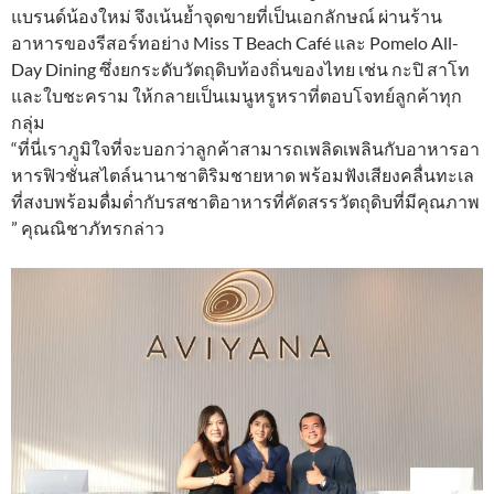
แบรนด์น้องใหม่ จึงเน้นย้ำจุดขายที่เป็นเอกลักษณ์ ผ่านร้าน
อาหารของรีสอร์ทอย่าง Miss T Beach Café และ Pomelo All-
Day Dining ซึ่งยกระดับวัตถุดิบท้องถิ่นของไทย เช่น กะปิ สาโท
และใบชะคราม ให้กลายเป็นเมนูหรูหราที่ตอบโจทย์ลูกค้าทุก
กลุ่ม
“ที่นี่เราภูมิใจที่จะบอกว่าลูกค้าสามารถเพลิดเพลินกับอาหารอา
หารฟิวชั่นสไตล์นานาชาติริมชายหาด พร้อมฟังเสียงคลื่นทะเล
ที่สงบพร้อมดื่มด่ำกับรสชาติอาหารที่คัดสรรวัตถุดิบที่มีคุณภาพ
” คุณณิชาภัทรกล่าว