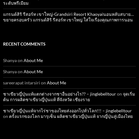
ระดับพรีเมียม
แกรนด์สิริ​ รีสอร์ท​ เขาใหญ่​-Grandsiri​ Resort​ Khaoyaiนอนหลับสบาย…
ขยายครอบครัว แกรนด์สิริ รีสอร์ท เขาใหญ่ ใส่ใจเรื่องคุณภาพการนอน
RECENT COMMENTS
Shanya
on
About Me
Shanya
on
About Me
sareerapat intarsiri
on
About Me
ชาเขียวญี่ปุ่นแท้แตกต่างจากชาอื่นอย่างไร?? – jinglebelltour
on
จุดเริ่ม
ต้น การผลิตชาเขียวญี่ปุ่นแท้ ที่จังหวัด เชียงราย
ชาเขียวญี่ปุ่นแท้จากไร่ชาของไทยส่งออกไปทั่วโลก!!! – jinglebelltour
on
ครั้งแรกของโลก มารุเซ็น ผลิตชาเขียวญี่ปุ่นแท้ จากญี่ปุ่นสู่เมืองไทย