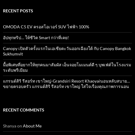
RECENT POSTS
OMODA C5 EV ครอสโอเวอร์ SUV ไฟฟ้า 100%
อัปทุกทริป… ให้ชีวิต Smart กว่าที่เคย!
Canopy เปิดตัวครั้งแรกในเอเชียตะวันออกเฉียงใต้ กับ Canopy Bangkok
Sukhumvit
มื้อพิเศษที่อยากให้ทุกคนมาสัมผัส เอ็นจอยโมเมนต์ดี ๆ บุพเฟ่ต์ในโรงแรม
ระดับพรีเมียม
แกรนด์สิริ​ รีสอร์ท​ เขาใหญ่​-Grandsiri​ Resort​ Khaoyaiนอนหลับสบาย…
ขยายครอบครัว แกรนด์สิริ รีสอร์ท เขาใหญ่ ใส่ใจเรื่องคุณภาพการนอน
RECENT COMMENTS
Shanya
on
About Me