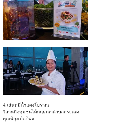
4. เส้นหมี่น้ำแดงโบราณ
วิสาหกิจชุมชนไม้กฤษณาตำบลกระเฉด
คุณพิกุล กิตติพล