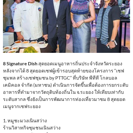
8 Signature Dish
สุดยอดเมนูอาหารถิ่นประจำจังหวัดระยอง
หลังจากได้ 8 สุดยอดเชฟผู้เข้ารอบสุดท้ายของโครงการ “เชฟ
ชุมพล สร้างเชฟชุมชน by PTTGC” ที่บริษัท พีทีที โกลบอล
เคมิคอล จำกัด (มหาชน) ดำเนินการจัดขึ้นเพื่อต้องการยกระดับ
อาหารที่ทำมาจากวัตถุดิบท้องถิ่นใน จ.ระยอง ให้เทียบเท่ากับ
ระดับสากล ซึ่งยังเป็นการพัฒนาการท่องเที่ยวมาชม 8 สุดยอด
เมนูจากเชฟระยอง
1. หมูชะมวงเนินสว่าง
ร้านวิสาหกิจชุมชนเนินสว่าง