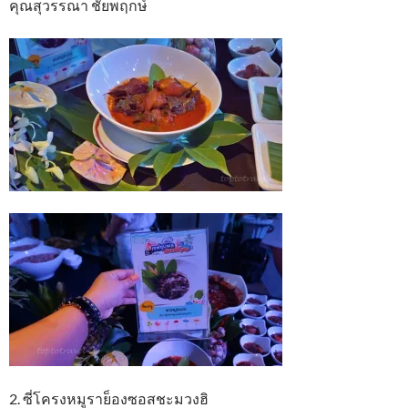
คุณสุวรรณา ชัยพฤกษ์
2. ซี่โครงหมูราย็องซอสชะมวงฮิ