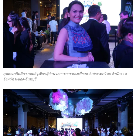
คุณกนกกิตติกา กฤตย์วุฒิกร ผู้อำนวยการการท่องเที่ยวแห่งประเทศไทย สำนักงาน
จังหวัดระยอง-จันทบุรี