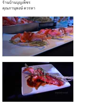
ร้านบ้านบุญเพ็ชร
คุณภานุพงษ์ ควรหา