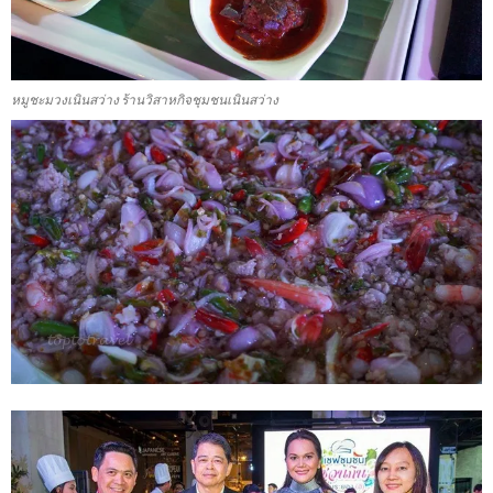
หมูชะมวงเนินสว่าง ร้านวิสาหกิจชุมชนเนินสว่าง