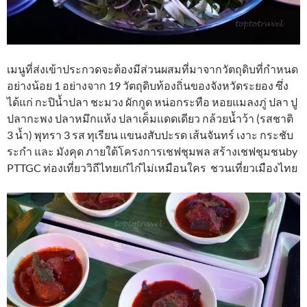
เมนูที่ส่งเข้าประกวดจะต้องมีส่วนผสมที่มาจากวัตถุดิบที่กำหนด
อย่างน้อย 1 อย่างจาก 19 วัตถุดิบท้องถิ่นของจังหวัดระยอง ซึ่ง
ได้แก่ กะปิน้ำปลา ชะมวง ผักกูด หน่อกระทือ หอยแมลงภู่ ปลา ปู
ปลากะพง ปลาหมึกแห้ง ปลาเค็มแดดเดียว กล้วยน้ำว้า (รสชาติ
3 น้ำ) พุทรา 3 รส ทุเรียน แขนงสับปะรด เส้นจันทร์ เงาะ กระชับ
ระกำ และ มังคุด ภายใต้โครงการเชฟชุมพล สร้างเชฟชุมชนby
PTTGC ท่องเที่ยววิถีไทยเก๋ไก๋ไม่เหมือนใคร ชวนเที่ยวเมืองไทย