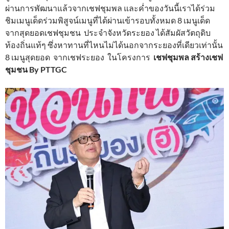
ผ่านการพัฒนาแล้วจากเชฟชุมพล และค่ำของวันนี้เราได้ร่วม
ชิมเมนูเด็ดร่วมพิสูจน์เมนูที่ได้ผ่านเข้ารอบทั้งหมด 8 เมนูเด็ด
จากสุดยอดเชฟชุมชน ประจำจังหวัดระยอง ได้สัมผัสวัตถุดิบ
ท้องถิ่นแท้ๆ ซึ่งหาทานที่ไหนไม่ได้นอกจากระยองที่เดียวเท่านั้น
8 เมนูสุดยอด จากเชฟระยอง ในโครงการ
เชฟชุมพล สร้างเชฟ
ชุมชน By PTTGC