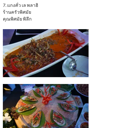
7. แกงคั่ว เล พลาฮิ
ร้านครัวพิศมัย
คุณพิศมัย พิลึก