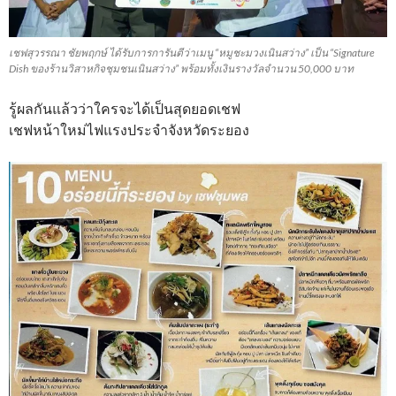
เชฟสุวรรณา ชัยพฤกษ์ ได้รับการการันตีว่าเมนู “หมูชะมวงเนินสว่าง” เป็น “Signature
Dish ของร้านวิสาหกิจชุมชนเนินสว่าง” พร้อมทั้งเงินรางวัลจำนวน 50,000 บาท
รู้ผลกันแล้วว่าใครจะได้เป็นสุดยอดเชฟ
เชฟหน้าใหม่ไฟแรงประจำจังหวัดระยอง