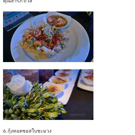
คุณสารภี ถวิล
6. กุ้งทอดซอสใบชะมวง