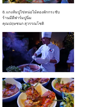
8. แกงส้มปูไข่หน่อไม้ดองผักกระชับ
ร้านมีดีฟาร์มปูนิ่ม
คุณปฤษชนก สุวรรณโชติ