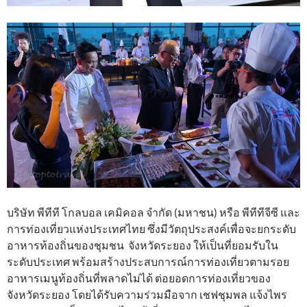
บริษัท พีทีที โกลบอล เคมิคอล จำกัด (มหาชน) หรือ พีทีทีจีซี และ
การท่องเที่ยวแห่งประเทศไทย ซึ่งมีวัตถุประสงค์เพื่อจะยกระดับ
อาหารท้องถิ่นของชุมชน จังหวัดระยอง ให้เป็นที่ยอมรับใน
ระดับประเทศ พร้อมสร้างประสบการณ์การท่องเที่ยวตามรอย
อาหารเมนูท้องถิ่นที่พลาดไม่ได้ ต่อยอดการท่องเที่ยวของ
จังหวัดระยอง โดยได้รับความร่วมมือจาก เชฟชุมพล แจ้งไพร