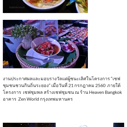
งานประกาศผลและมอบรางวัลแด่ผู้ชนะเลิศในโครงการ “เชฟ
ชุมชนชวนกินถิ่นระยอง” เมื่อวันที่ 21 กรกฎาคม 2560 ภายใต้
โครงการ เชฟชุมพล สร้างเชฟชุมชน ณ ร้าน Heaven Bangkok
อาคาร Zen World กรุงเทพมหานคร