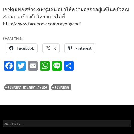
เชฟชุมพล สร้างเชฟชุมชน อย่าให้ความอร่อยอยู่แค่ในครัวคุณ
สอบถามเกี่ยวกับโครงการได้ที่
http://www.facebook.com/rayongchef
SHARE THIS:
Facebook
X
Pinterest
F
T
E
W
Li
S
ac
w
m
h
n
h
e
itt
ail
at
e
ar
เชฟชุมชนชวนกินถิ่นระยอง
เชฟชุมพล
b
er
s
e
o
A
o
p
k
p
Search
for: