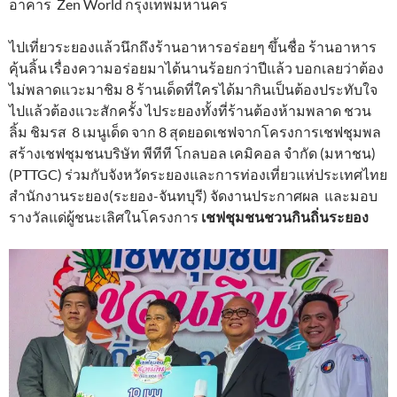
อาคาร Zen World กรุงเทพมหานคร
ไปเที่ยวระยองแล้วนึกถึงร้านอาหารอร่อยๆ ขึ้นชื่อ ร้านอาหาร
คุ้นลิ้น เรื่องความอร่อยมาได้นานร้อยกว่าปีแล้ว บอกเลยว่าต้อง
ไม่พลาดแวะมาชิม 8 ร้านเด็ดที่ใครได้มากินเป็นต้องประทับใจ
ไปแล้วต้องแวะสักครั้ง ไประยองทั้งที่ร้านต้องห้ามพลาด ชวน
ลิ้ม ชิมรส 8 เมนูเด็ด จาก 8 สุดยอดเชฟจากโครงการเชฟชุมพล
สร้างเชฟชุมชนบริษัท พีทีที โกลบอล เคมิคอล จำกัด (มหาชน)
(PTTGC) ร่วมกับจังหวัดระยองและการท่องเที่ยวแห่ประเทศไทย
สำนักงานระยอง(ระยอง-จันทบุรี) จัดงานประกาศผล และมอบ
รางวัลแด่ผู้ชนะเลิศในโครงการ
เชฟชุมชนชวนกินถิ่นระยอง