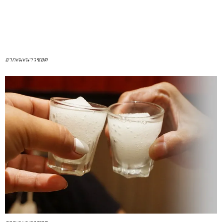
อากะมะนาวชอต
อากะมะนาวชอต