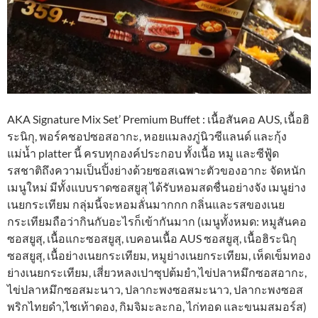
AKA Signature Mix Set’ Premium Buffet : เนื้อสันคอ AUS, เนื้อฮิ
ระนิกุ, พอร์คชอปซอสอากะ, หอยแมลงภู่นิวซีแลนด์ และกุ้ง
แม่น้ำ platter นี้ ครบทุกองค์ประกอบ ทั้งเนื้อ หมู และซีฟู้ด
รสชาติถึงความเป็นปิ้งย่างด้วยซอสเฉพาะตัวของอากะ จัดหนัก
เมนูใหม่ มีทั้งแบบราดซอสยูสุ ได้รับหอมสดชื่นอย่างจัง เมนูย่าง
เนยกระเทียม กลุ่มนี้จะหอมลั่นมากกก กลิ่นและรสของเนย
กระเทียมถือว่ากินกับอะไรก็เข้ากันมาก (เมนูทั้งหมด: หมูสันคอ
ซอสยูสุ, เนื้อแกะซอสยูสุ, เบคอนเนื้อ AUS ซอสยูสุ, เนื้อฮิระนิกุ
ซอสยูสุ, เนื้อย่างเนยกระเทียม, หมูย่างเนยกระเทียม, เห็ดเข็มทอง
ย่างเนยกระเทียม, เสี่ยวหลงเปาซุปต้มยำ,ไข่ปลาหมึกซอสอากะ,
ไข่ปลาหมึกซอสมะนาว, ปลากะพงซอสมะนาว, ปลากะพงซอส
พริกไทยดำ,ไชเท้าดอง, กิมจิมะละกอ, ไก่ทอด และขนมสมอร์ส)