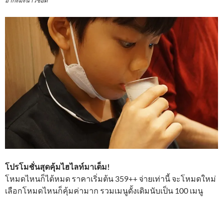
โปรโมชั่นสุดคุ้มไฮไลท์มาเต็ม!
โหมดไหนก็ได้หมด ราคาเริ่มต้น 359++ จ่ายเท่านี้ จะโหมดใหม่
เลือกโหมดไหนก็คุ้มค่ามาก รวมเมนูดั้งเดิมนับเป็น 100 เมนู