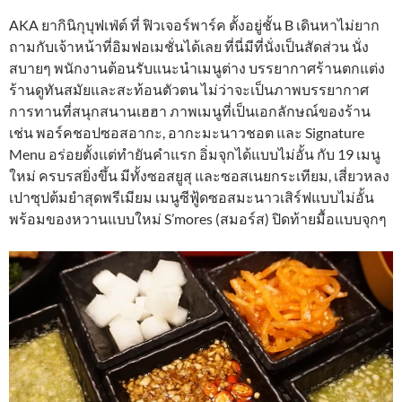
AKA ยากินิกุบุฟเฟ่ต์ ที่ ฟิวเจอร์พาร์ค ตั้งอยู่ชั้น B เดินหาไม่ยาก
ถามกับเจ้าหน้าที่อิมฟอเมชั่นได้เลย ที่นี่มีที่นั่งเป็นสัดส่วน นั่ง
สบายๆ พนักงานต้อนรับแนะนำเมนูต่าง บรรยากาศร้านตกแต่ง
ร้านดูทันสมัยและสะท้อนตัวตน ไม่ว่าจะเป็นภาพบรรยากาศ
การทานที่สนุกสนานเฮฮา ภาพเมนูที่เป็นเอกลักษณ์ของร้าน
เช่น พอร์คชอปซอสอากะ, อากะมะนาวชอต และ Signature
Menu อร่อยตั้งแต่ทำยันคำแรก อิ่มจุกได้แบบไม่อั้น กับ 19 เมนู
ใหม่ ครบรสยิ่งขึ้น มีทั้งซอสยูสุ และซอสเนยกระเทียม, เสี่ยวหลง
เปาซุปต้มยำสุดพรีเมียม เมนูซีฟู้ดซอสมะนาวเสิร์ฟแบบไม่อั้น
พร้อมของหวานแบบใหม่ S’mores (สมอร์ส) ปิดท้ายมื้อแบบจุกๆ