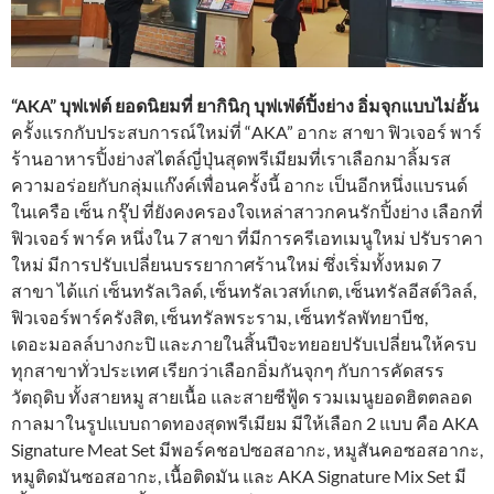
“AKA” บุฟเฟต์ ยอดนิยมที่ ยากินิกุ บุฟเฟ่ต์ปิ้งย่าง อิ่มจุกแบบไม่อั้น
ครั้งแรกกับประสบการณ์ใหม่ที่ “AKA” อากะ สาขา ฟิวเจอร์ พาร์
ร้านอาหารปิ้งย่างสไตล์ญี่ปุ่นสุดพรีเมียมที่เราเลือกมาลิ้มรส
ความอร่อยกับกลุ่มแก๊งค์เพื่อนครั้งนี้ อากะ เป็นอีกหนึ่งแบรนด์
ในเครือ เซ็น กรุ๊ป ที่ยังคงครองใจเหล่าสาวกคนรักปิ้งย่าง เลือกที่
ฟิวเจอร์ พาร์ค หนึ่งใน 7 สาขา ที่มีการครีเอทเมนูใหม่ ปรับราคา
ใหม่ มีการปรับเปลี่ยนบรรยากาศร้านใหม่ ซึ่งเริ่มทั้งหมด 7
สาขา ได้แก่ เซ็นทรัลเวิลด์, เซ็นทรัลเวสท์เกต, เซ็นทรัลอีสต์วิลล์,
ฟิวเจอร์พาร์ครังสิต, เซ็นทรัลพระราม, เซ็นทรัลพัทยาบีช,
เดอะมอลล์บางกะปิ และภายในสิ้นปีจะทยอยปรับเปลี่ยนให้ครบ
ทุกสาขาทั่วประเทศ เรียกว่าเลือกอิ่มกันจุกๆ กับการคัดสรร
วัตถุดิบ ทั้งสายหมู สายเนื้อ และสายซีฟู้ด รวมเมนูยอดฮิตตลอด
กาลมาในรูปแบบถาดทองสุดพรีเมียม มีให้เลือก 2 แบบ คือ AKA
Signature Meat Set มีพอร์คชอปซอสอากะ, หมูสันคอซอสอากะ,
หมูติดมันซอสอากะ, เนื้อติดมัน และ AKA Signature Mix Set มี