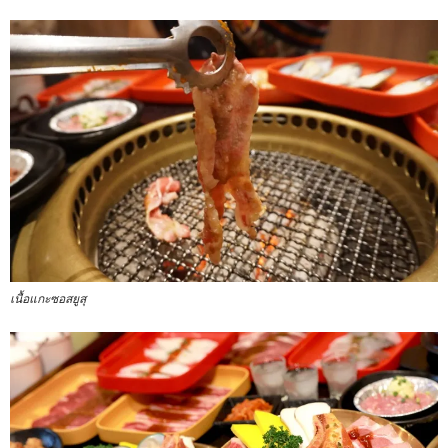
เนื้อแกะซอสยูสุ