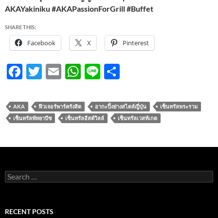
AKAYakiniku #AKAPassionForGrill #Buffet
SHARE THIS:
Facebook
X
Pinterest
F
T
E
W
Li
S
ac
w
m
h
n
h
e
itt
ail
at
e
ar
AKA
ฟิวเจอร์พาร์ครังสิต
อากะปิ้งย่างสไตล์ญี่ปุ่น
เซ็นทรัลพระราม
b
er
s
e
เซ็นทรัลพัทยาบีช
เซ็นทรัลอีสต์วิลล์
เซ็นทรัลเวสท์เกต
o
A
o
p
k
p
Search
for:
RECENT POSTS