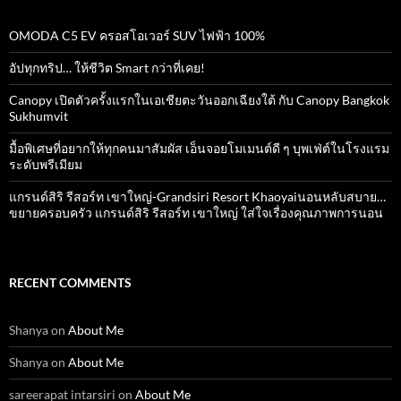
OMODA C5 EV ครอสโอเวอร์ SUV ไฟฟ้า 100%
อัปทุกทริป… ให้ชีวิต Smart กว่าที่เคย!
Canopy เปิดตัวครั้งแรกในเอเชียตะวันออกเฉียงใต้ กับ Canopy Bangkok
Sukhumvit
มื้อพิเศษที่อยากให้ทุกคนมาสัมผัส เอ็นจอยโมเมนต์ดี ๆ บุพเฟ่ต์ในโรงแรม
ระดับพรีเมียม
แกรนด์สิริ​ รีสอร์ท​ เขาใหญ่​-Grandsiri​ Resort​ Khaoyaiนอนหลับสบาย…
ขยายครอบครัว แกรนด์สิริ รีสอร์ท เขาใหญ่ ใส่ใจเรื่องคุณภาพการนอน
RECENT COMMENTS
Shanya
on
About Me
Shanya
on
About Me
sareerapat intarsiri
on
About Me