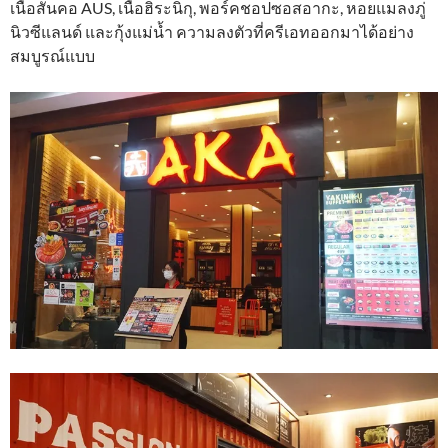
เนื้อสันคอ AUS, เนื้อฮิระนิกุ, พอร์คชอปซอสอากะ, หอยแมลงภู่
นิวซีแลนด์ และกุ้งแม่น้ำ ความลงตัวที่ครีเอทออกมาได้อย่าง
สมบูรณ์แบบ