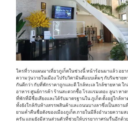
ใครที่วางแผนมาเที่ยวภูเก็ตในช่วงนี้ หน้าร้อนมาแล้ว อ
ความวุ่นวายในเมือง ไปรับวิตามินดีแบบเต็มๆ กับริมชายห
กันดีกว่า กับที่พักราคาถูกและดี ใกล้ทะเล ใกล้ชายหาด ใกล
อาหาร ศูนย์การค้า ร้านสะดวกซื้อ โรงแรมเดอะ ลูนา หาดป
ที่พักที่มีชื่อเสียงและได้รับมาตรฐานใน ภูเก็ต ตั้งอยู่ใกล้ห
ทั้งยังใกล้กับห้างสรรพสินค้าและถนนบางลาซึ่งเป็นสถานที่
ยามค่ำคืนชื่อดังของเมืองภูเก็ต ภายในมีสิ่งอำนวยควา
ครัน แถมยังมีสวนส่วนตัวที่ช่วยให้บรรยากาศร่มรื่นอีกด้ว