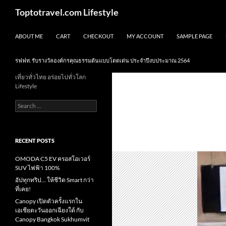
Skip
Search
Toptotravel.com Lifestyle
to
content
ABOUT ME
CART
CHECKOUT
MY ACCOUNT
SAMPLE PAGE
รฟฟท. รับรางวัลองค์กรคุณธรรมต้นแบบโดดเด่น ประจำปีงบประมาณ 2564
เที่ยวทั่วไทย อร่อยไปทั่วโลก
Lifestyle
Search
for:
RECENT POSTS
OMODA C5 EV ครอสโอเวอร์
SUV ไฟฟ้า 100%
อัปทุกทริป… ให้ชีวิต Smart กว่า
ที่เคย!
Canopy เปิดตัวครั้งแรกใน
เอเชียตะวันออกเฉียงใต้ กับ
Canopy Bangkok Sukhumvit