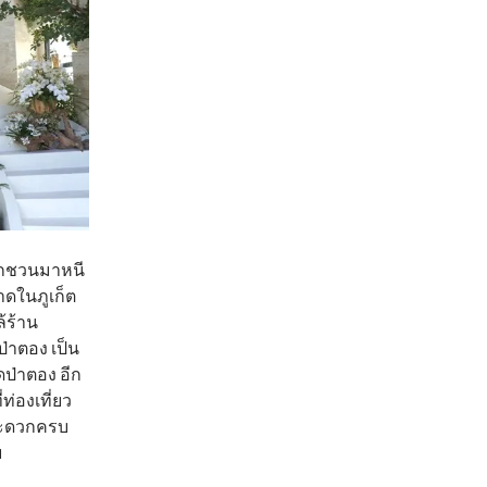
ยากชวนมาหนี
าดในภูเก็ต
้ร้าน
่าตอง เป็น
าดป่าตอง อีก
ท่องเที่ยว
มสะดวกครบ
ย