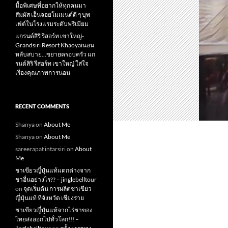
มื้อพิเศษที่อยากให้ทุกคนมา
สัมผัส เอ็นจอยโมเมนต์ดี ๆ บุพ
เฟ่ต์ในโรงแรมระดับพรีเมียม
แกรนด์สิริ​ รีสอร์ท​ เขาใหญ่​-
Grandsiri​ Resort​ Khaoyaiนอน
หลับสบาย…ขยายครอบครัว แก
รนด์สิริ รีสอร์ท เขาใหญ่ ใส่ใจ
เรื่องคุณภาพการนอน
RECENT COMMENTS
Shanya
on
About Me
Shanya
on
About Me
sareerapat intarsiri
on
About
Me
ชาเขียวญี่ปุ่นแท้แตกต่างจาก
ชาอื่นอย่างไร?? – jinglebelltour
on
จุดเริ่มต้น การผลิตชาเขียว
ญี่ปุ่นแท้ ที่จังหวัด เชียงราย
ชาเขียวญี่ปุ่นแท้จากไร่ชาของ
ไทยส่งออกไปทั่วโลก!!! –