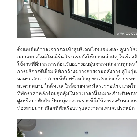
ตั้งแต่เดินก้าวลงจากรถ เข้าสู่บริเวณโรงแรมเดอะ ลูนา โ
ออกแบบสไตล์โมเดิร์น โรงแรมยังให้ความสำคัญในเรื่องฟ
ใช้งานที่ดีมาก การต้อนรับอย่างอบอุ่นจากพนักงานทุกค
การบริการดีเยี่ยม ที่พักกว้างขวางสวยงามอลังการ ดูไม่วุ่นว
จอดรถสะดวกสบาย ที่พักพร้อมวิวภูเขา สระว่ายน้ำ บรรยา
สะดวกสบาย ใกล้ทะเล ใกล้ชายหาด มีสระว่ายน้ำขนาดใหญ่
ที่พักราคาหลักร้อยสุดคุ้มในช่วงเวลานี้ เหมาะสำหรับครอบ
ฝูงหรือมาพักกันเป็นหมู่คณะ เพราะที่นี่มีห้องรองรับหล
ห้องสวยมาก เลือกที่พักเรียบหรูและราคาแสนจะประหยัด