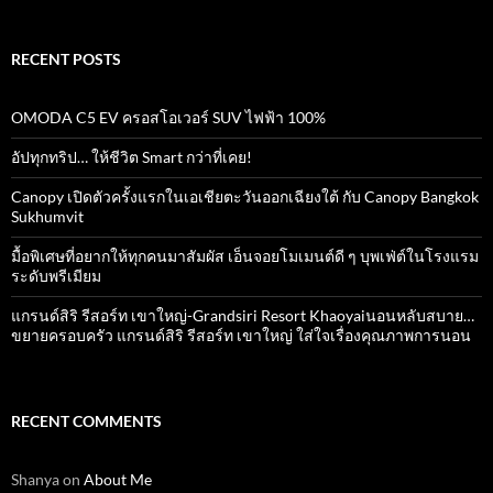
RECENT POSTS
OMODA C5 EV ครอสโอเวอร์ SUV ไฟฟ้า 100%
อัปทุกทริป… ให้ชีวิต Smart กว่าที่เคย!
Canopy เปิดตัวครั้งแรกในเอเชียตะวันออกเฉียงใต้ กับ Canopy Bangkok
Sukhumvit
มื้อพิเศษที่อยากให้ทุกคนมาสัมผัส เอ็นจอยโมเมนต์ดี ๆ บุพเฟ่ต์ในโรงแรม
ระดับพรีเมียม
แกรนด์สิริ​ รีสอร์ท​ เขาใหญ่​-Grandsiri​ Resort​ Khaoyaiนอนหลับสบาย…
ขยายครอบครัว แกรนด์สิริ รีสอร์ท เขาใหญ่ ใส่ใจเรื่องคุณภาพการนอน
RECENT COMMENTS
Shanya
on
About Me