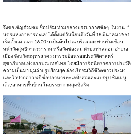
จึงขอเชิญร่วมชม ช็อป ชิม ท่ามกลางบรรยากาศชิลๆ ในงาน “
นครแห่งอาหารทะเล” ได้ตั้งแต่วันนี้จนถึงวันที่ 18 มีนาคม 2561
เริ่มตั้งแต่ เวลา 16.00 น เป็นต้นไป ณ บริเวณสะพานริมเขื่อน
หน้าวัดสุทธิวาตวราราม หรือวัดช่องลม ตำบลท่าฉลอม อำเภอ
เมือง จังหวัดสมุทรสาคร มาร่วมย้อนรอยประวัติศาสตร์
สุขาภิบาลแห่งแรกประเทศไทย โดยมีการจัดนิทรรศการประวัติ
ความเป็นมา มุมถ่ายรูปย้อนยุค ล่องเรือชมวิถีชีวิตชาวประมง
และวิวปากอ่าว ฟรี ช็อปอาหารทะเลทั้งสดและแปรรูป ชิมเมนู
เด็ด/อาหารพื้นบ้าน ในบรรยากาศสุดชิลริม