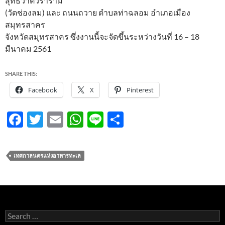
สุทธิวาตวราราม
(วัดช่องลม) และ ถนนถวาย ตำบลท่าฉลอม อำเภอเมือง
สมุทรสาคร
จังหวัดสมุทรสาคร ซึ่งงานนี้จะจัดขึ้นระหว่างวันที่ 16 – 18
มีนาคม 2561
SHARE THIS:
Facebook
X
Pinterest
F
T
E
W
Li
S
ac
w
m
h
n
h
e
itt
ail
at
e
ar
เทศกาลนครแห่งอาหารทะเล
b
er
s
e
o
A
o
p
k
p
Search
for: