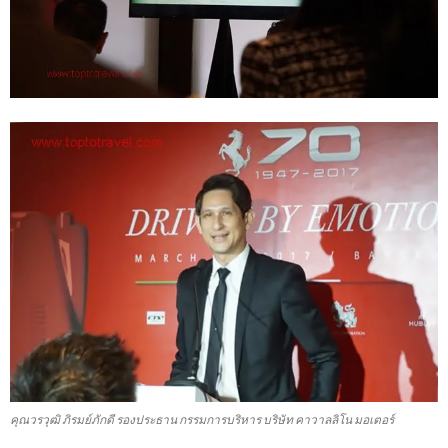
คุณวรวุฒิ ภิรมย์ภักดี รองประธาน กรรมการบริหาร บริษัท คาวาลลิโน มอเตอร์