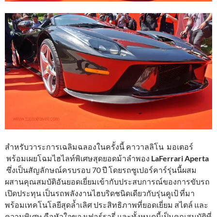
สำหรับวาระการเฉลิมฉลองในครั้งนี้ คาวาลลิโน มอเตอร์
พร้อมเผยโฉมไฮไลท์พิเศษสุดยอดม้าลำพอง
LaFerrari Aperta
ซึ่งเป็นสัญลักษณ์ครบรอบ 70 ปี โดยรถซูเปอร์คาร์รุ่นนี้ผสม
ผสานคุณสมบัติอันยอดเยี่ยมเข้ากับประสบการณ์ของการขับรถ
เปิดประทุน เป็นรถพลังงานไฮบริดชนิดเดียวกับรุ่นคูเป้ ที่มา
พร้อมเทคโนโลยีสุดล้ำเลิศ ประสิทธิภาพที่ยอดเยี่ยม สไตล์ และ
ความพิเศษ คือหัวใจของเฟอร์รารี่ และทั้งหมดนี้เป็นคุณสมบัติที่