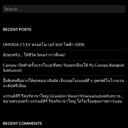
k
p
Search
for:
RECENT POSTS
OMODA C5 EV ครอสโอเวอร์ SUV ไฟฟ้า 100%
อัปทุกทริป… ให้ชีวิต Smart กว่าที่เคย!
Canopy เปิดตัวครั้งแรกในเอเชียตะวันออกเฉียงใต้ กับ Canopy Bangkok
Sukhumvit
มื้อพิเศษที่อยากให้ทุกคนมาสัมผัส เอ็นจอยโมเมนต์ดี ๆ บุพเฟ่ต์ในโรงแรม
ระดับพรีเมียม
แกรนด์สิริ​ รีสอร์ท​ เขาใหญ่​-Grandsiri​ Resort​ Khaoyaiนอนหลับสบาย…
ขยายครอบครัว แกรนด์สิริ รีสอร์ท เขาใหญ่ ใส่ใจเรื่องคุณภาพการนอน
RECENT COMMENTS