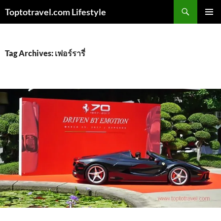
Skip
Search
Toptotravel.com Lifestyle
to
PRIMAR
content
MENU
Tag Archives: เฟอร์รารี่