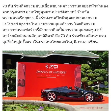
70 คัน ร่วมกิจกรรมขับเคลื่อนขบวนคาราวานสุดยอดม้าลำพอง
จากกรุงเทพฯ มุ่งหน้าสู่อุทยานประวัติศาสตร์ จังหวัด
พระนครศรีอยุธยา เพื่อร่วมงานเปิดตัวสุดยอดยนตรกรรม
LaFerrari Aperta ในบรรยากาศสุดอลังการ โดยกิจกรรม
คาราวานรถเฟอร์รารี่ดังกล่าวถือเป็นการรวมสุดยอดซูเปอร์
คาร์ระดับตำนานสัญชาติอิตาลี ถึง 70 คัน ร่วมขับเคลื่อนขบวน
สุดยิ่งใหญ่ครั้งแรกในประเทศไทยและในภูมิภาคอาเซียน