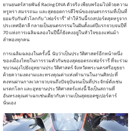
ยานยนตร์สายพันธ์ Racing DNA ตัวจริง เพียบพร้อมไปด้วยความ
หรูหรา สมรรถนะ และสุดยอดการดีไซน์ของยนตรกรรมที่เป็นที่
ยอมรับกันทั่วโลกกับ “เฟอร์รารี่” ทำให้วันนี้รถสปอร์ตสุดหรูจาก
ประเทศอิตาลี กลายเป็นยนตรกรรมในฝันตั้งแต่ปีแรกจวบจนปีที่
70 แห่งการเฉลิมฉลองในปีนี้ก็ยังคงอยู่ในหัวใจของแฟนม้า
ลำพองทุกคน
การเฉลิมฉลองในครั้งนี้ นับว่าเป็นประวัติศาสตร์อีกหน้าหนึ่ง
ของเมืองไทยในการรวมตัวกันของสุดยอดรถเฟอร์รารี ที่จะร่วม
ขบวนมุ่งไปยังอุทยานประวัติศาสตร์ จังหวัดพระนครศรีอยุธยา
ด้วยความงดงามและทรงคุณค่าแห่งตำนานในงานศิลปะที่
คงทนผ่านกาลเวลาจวบจนถึงปัจจุบันจนเป็นที่ประจักษ์ดั่งเช่น
มรดกโลก และอุทยานประวัติศาสตร์แห่งนี้ จึงเป็นสถานที่
อันทรงคุณค่าเฉกเช่นเดียวกับความเป็นสุดยอดซูเปอร์คาร์
นั่นเอง