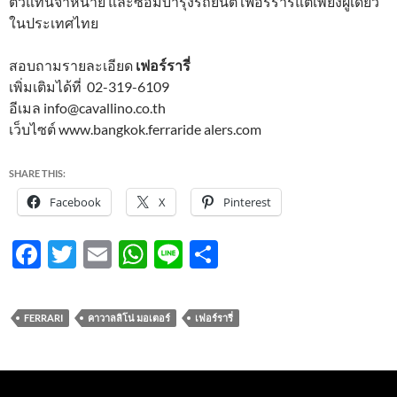
ตัวแทนจำหน่าย และซ่อมบำรุงรถยนต์ เฟอร์รารี่แต่เพียงผู้เดียว
ในประเทศไทย
สอบถามรายละเอียด
เฟอร์รารี่
เพิ่มเติมได้ที่ 02-319-6109
อีเมล info@cavallino.co.th
เว็บไซต์ www.bangkok.ferraride alers.com
SHARE THIS:
Facebook
X
Pinterest
F
T
E
W
Li
S
ac
w
m
h
n
h
e
itt
ail
at
e
ar
FERRARI
คาวาลลิโน่ มอเตอร์
เฟอร์รารี่
b
er
s
e
o
A
o
p