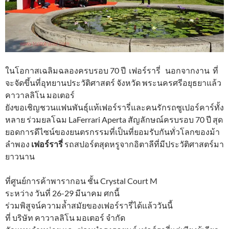
ในโอกาสเฉลิมฉลองครบรอบ 70 ปี เฟอร์รารี่ นอกจากงาน ที่
จะจัดขึ้นที่อุทยานประวัติศาสตร์ จังหวัด พระนครศรีอยุธยาแล้ว
คาวาลลิโน มอเตอร์
ยังขอเชิญชวนแฟนพันธุ์แท้เฟอร์รารี่และคนรักรถซูเปอร์คาร์ทั้ง
หลาย ร่วมยลโฉม LaFerrari Aperta สัญลักษณ์ครบรอบ 70 ปี สุด
ยอดการดีไซน์ของยนตรกรรมที่เป็นที่ยอมรับกันทั่วโลกของม้า
ลำพอง
เฟอร์รารี่
รถสปอร์ตสุดหรูจากอิตาลีที่มีประวัติศาสตร์มา
ยาวนาน
ที่ศูนย์การค้าพารากอน ชั้น Crystal Court M
ระหว่าง วันที่ 26-29 มีนาคม ศกนี้
ร่วมพิสูจน์ความล้ำสมัยของเฟอร์รารี่ได้แล้ววันนี้
ที่ บริษัท คาวาลลิโน มอเตอร์ จำกัด