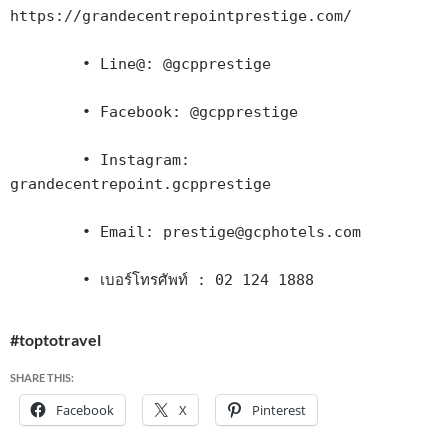
https://grandecentrepointprestige.com/

        • Line@: @gcpprestige

        • Facebook: @gcpprestige

        • Instagram: 
grandecentrepoint.gcpprestige

        • Email: prestige@gcphotels.com

        • เบอร์โทรศัพท์ : 02 124 1888
#toptotravel
SHARE THIS:
Facebook
X
Pinterest