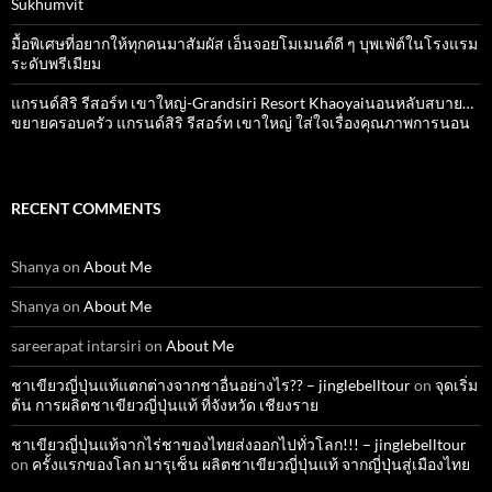
Sukhumvit
มื้อพิเศษที่อยากให้ทุกคนมาสัมผัส เอ็นจอยโมเมนต์ดี ๆ บุพเฟ่ต์ในโรงแรม
ระดับพรีเมียม
แกรนด์สิริ​ รีสอร์ท​ เขาใหญ่​-Grandsiri​ Resort​ Khaoyaiนอนหลับสบาย…
ขยายครอบครัว แกรนด์สิริ รีสอร์ท เขาใหญ่ ใส่ใจเรื่องคุณภาพการนอน
RECENT COMMENTS
Shanya
on
About Me
Shanya
on
About Me
sareerapat intarsiri
on
About Me
ชาเขียวญี่ปุ่นแท้แตกต่างจากชาอื่นอย่างไร?? – jinglebelltour
on
จุดเริ่ม
ต้น การผลิตชาเขียวญี่ปุ่นแท้ ที่จังหวัด เชียงราย
ชาเขียวญี่ปุ่นแท้จากไร่ชาของไทยส่งออกไปทั่วโลก!!! – jinglebelltour
on
ครั้งแรกของโลก มารุเซ็น ผลิตชาเขียวญี่ปุ่นแท้ จากญี่ปุ่นสู่เมืองไทย