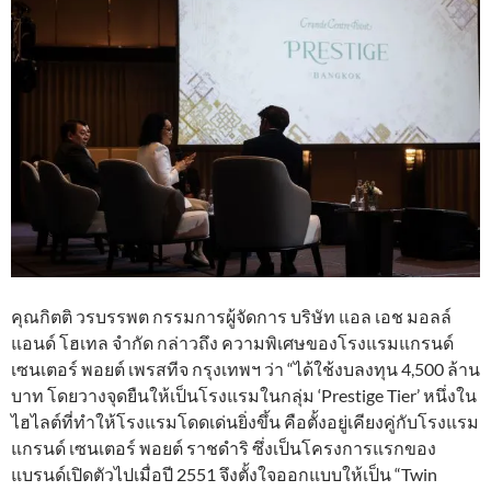
คุณกิตติ วรบรรพต กรรมการผู้จัดการ บริษัท แอล เอช มอลล์
แอนด์ โฮเทล จำกัด กล่าวถึง ความพิเศษของโรงแรมแกรนด์
เซนเตอร์ พอยต์ เพรสทีจ กรุงเทพฯ ว่า “ได้ใช้งบลงทุน 4,500 ล้าน
บาท โดยวางจุดยืนให้เป็นโรงแรมในกลุ่ม ‘Prestige Tier’ หนึ่งใน
ไฮไลต์ที่ทำให้โรงแรมโดดเด่นยิ่งขึ้น คือตั้งอยู่เคียงคู่กับโรงแรม
แกรนด์ เซนเตอร์ พอยต์ ราชดำริ ซึ่งเป็นโครงการแรกของ
แบรนด์เปิดตัวไปเมื่อปี 2551 จึงตั้งใจออกแบบให้เป็น “Twin