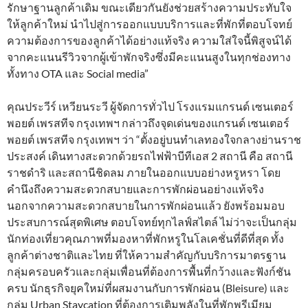
รักษาฐานลูกค้าเดิม ขณะเดียวกันยังช่วยสร้างความประทับใจ
ให้ลูกค้าใหม่ นำไปสู่การออกแบบบริการและที่พักที่ตอบโจทย์
ความต้องการของลูกค้าได้อย่างแท้จริง ความใส่ใจนี้พิสูจน์ได้
จากคะแนนรีวิวจากผู้เข้าพักจริงซึ่งมีคะแนนสูงในทุกช่องทาง
ทั้งทาง OTA และ Social media”
คุณประวีร์ เหวียนระวี ผู้จัดการทั่วไป โรงแรมแกรนด์ เซนเตอร์
พอยต์ เพรสทีจ กรุงเทพฯ กล่าวถึงจุดเด่นของแกรนด์ เซนเตอร์
พอยต์ เพรสทีจ กรุงเทพฯ ว่า “ตั้งอยู่บนทำเลทองใจกลางย่านราช
ประสงค์ เดินทางสะดวกด้วยรถไฟฟ้าบีทีเอส 2 สถานี คือ สถานี
ราชดำริ และสถานีชิดลม ภายในออกแบบอย่างหรูหรา โดย
คำนึงถึงความสะดวกสบายและการพักผ่อนอย่างแท้จริง
นอกจากความสะดวกสบายในการพักผ่อนแล้ว ยังพร้อมมอบ
ประสบการณ์สุดพิเศษ ตอบโจทย์ทุกไลฟ์สไตล์ ไม่ว่าจะเป็นกลุ่ม
นักท่องเที่ยวคุณภาพที่มองหาที่พักหรูในโลเคชั่นที่ดีที่สุด ทั้ง
ลูกค้าต่างชาติและไทย ที่ให้ความสำคัญกับบริการมาตรฐาน
กลุ่มครอบครัวและกลุ่มเพื่อนที่ต้องการพื้นที่กว้างและฟังก์ชัน
ครบ นักธุรกิจยุคใหม่ที่ผสมงานกับการพักผ่อน (Bleisure) และ
กลุ่ม Urban Staycation ที่ต้องการเติมพลังในที่พักพรีเมียม