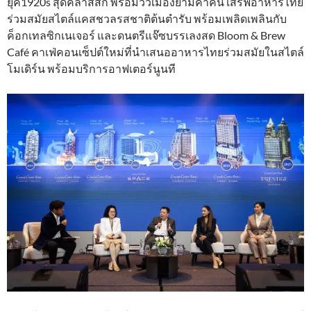
ยุค1920s สุดคลาสสิก พร้อมวิวเมืองยามค่ำคืน เสิร์ฟอาหารไทย
ร่วมสมัยสไตล์แคสชวลรสชาติต้นตำรับ พร้อมเพลิดเพลินกับ
ค็อกเทลซิกเนเจอร์ และดนตรีแจ๊ซบรรเลงสด Bloom & Brew
Café คาเฟ่คอนเซ็ปต์ใหม่ที่นำเสนออาหารไทยร่วมสมัยในสไตล์
โมเดิร์น พร้อมบริการอาฟเตอร์นูนที