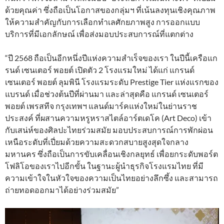
ด้วยคุณค่า ซึ่งถือเป็นโอกาสของกลุ่มฯ ที่เน้นลงทุนเชิงคุณภาพ
ให้ความสำคัญกับการเลือกทำเลศักยภาพสูง การออกแบบ
บริการที่มีเอกลักษณ์ เพื่อส่งมอบประสบการณ์ที่แตกต่าง
“ปี 2568 ถือเป็นอีกหนึ่งปีแห่งความสำเร็จของเรา ในปีนี้เครือแก
รนด์ เซนเตอร์ พอยต์ เปิดตัว 2 โรงแรมใหม่ ได้แก่ แกรนด์
เซนเตอร์ พอยต์ ลุมพินี โรงแรมระดับ Prestige Tier แห่งแรกของ
แบรนด์ เมื่อช่วงต้นปีที่ผ่านมา และล่าสุดคือ แกรนด์ เซนเตอร์
พอยต์ เพรสทีจ กรุงเทพฯ แลนด์มาร์คแห่งใหม่ในย่านราช
ประสงค์ ที่ผสานความหรูหราสไตล์อาร์ตเดโค (Art Deco) เข้า
กับเสน่ห์ของศิลปะไทยร่วมสมัย มอบประสบการณ์การพักผ่อน
เหนือระดับที่เปี่ยมด้วยความสะดวกสบายสูงสุดใจกลาง
มหานคร ซึ่งถือเป็นการขับเคลื่อนเชิงกลยุทธ์ เพื่อยกระดับพอร์ต
โฟลิโอของเราไปอีกขั้น ในฐานะผู้นำธุรกิจโรงแรมไทย ที่มี
ความเข้าใจในหัวใจของความเป็นไทยอย่างลึกซึ้ง และสามารถ
ถ่ายทอดออกมาได้อย่างร่วมสมัย”