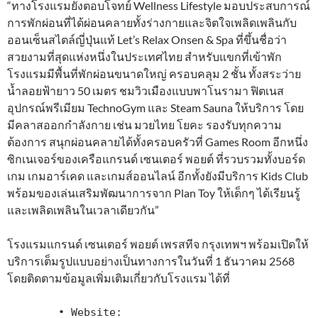
“ทางโรงแรมยังตอบโจทย์ Wellness Lifestyle มอบประสบการณ์
การพักผ่อนที่ได้ผ่อนคลายทั้งร่างกายและจิตใจเพลิดเพลินกับ
ออนเซ็นสไตล์ญี่ปุ่นแท้ Let’s Relax Onsen & Spa ที่ขึ้นชื่อว่า
สวยงามที่สุดแห่งหนึ่งในประเทศไทย สำหรับแขกที่เข้าพัก
โรงแรมมีพื้นที่พักผ่อนขนาดใหญ่ ครอบคลุม 2 ชั้น ทั้งสระว่าย
น้ำลอยฟ้ายาว 50 เมตร ชมวิวเมืองแบบพาโนรามา ฟิตเนส
อุปกรณ์พรีเมียม TechnoGym และ Steam Sauna ให้บริการ โดย
มีคลาสออกกำลังกาย เช่น มวยไทย โยคะ รองรับทุกความ
ต้องการ สนุกผ่อนคลายได้ทั้งครอบครัวที่ Games Room อีกหนึ่ง
ซิกเนเจอร์ของเครือแกรนด์ เซนเตอร์ พอยต์ ที่รวบรวมทั้งบอร์ด
เกม เกมอาร์เคด และเกมส์ออนไลน์ อีกทั้งยังมีบริการ Kids Club
พร้อมของเล่นเสริมพัฒนาการจาก Plan Toy ให้เด็กๆ ได้เรียนรู้
และเพลิดเพลินในเวลาเดียวกัน”
โรงแรมแกรนด์ เซนเตอร์ พอยต์ เพรสทีจ กรุงเทพฯ พร้อมเปิดให้
บริการเต็มรูปแบบอย่างเป็นทางการในวันที่ 1 ธันวาคม 2568
โดยติดตามข้อมูลเพิ่มเติมเกี่ยวกับโรงแรม ได้ที่
        • Website: 