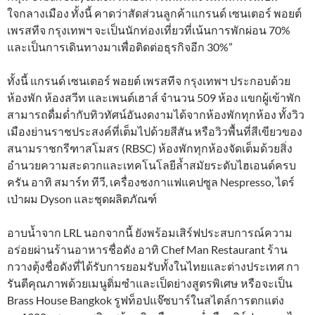
ใจกลางเมือง ทั้งนี้ คาดว่าสัดส่วนลูกค้าแกรนด์ เซนเตอร์ พอยต์
เพรสทีจ กรุงเทพฯ จะเป็นนักท่องเที่ยวที่เน้นการพักผ่อน 70%
และเป็นการเดินทางมาเพื่อติดต่อธุรกิจอีก 30%”
ทั้งนี้ แกรนด์ เซนเตอร์ พอยต์ เพรสทีจ กรุงเทพฯ ประกอบด้วย
ห้องพัก ห้องสวีท และเพนต์เฮาส์ จำนวน 509 ห้อง แขกผู้เข้าพัก
สามารถดื่มด่ำกับทิวทัศน์อันงดงามได้จากห้องพักทุกห้อง ทั้งวิว
เมืองย่านราชประสงค์ที่เต็มไปด้วยสีสัน หรือวิวพื้นที่สีเขียวของ
สนามราชกรีฑาสโมสร (RBSC) ห้องพักทุกห้องจัดเต็มด้วยสิ่ง
อำนวยความสะดวกและเทคโนโลยีล้ำสมัยระดับไฮเอนด์ครบ
ครัน อาทิ สมาร์ท ทีวี, เครื่องชงกาแฟแคปซูล Nespresso, ไดร์
เป่าผม Dyson และชุดผลิตภัณฑ์
อาบน้ำจาก LRL นอกจากนี้ ยังพร้อมเสิร์ฟประสบการณ์ความ
อร่อยผ่านร้านอาหารชื่อดัง อาทิ Chef Man Restaurant ร้าน
กวางตุ้งชื่อดังที่ได้รับการยอมรับทั้งในไทยและต่างประเทศ กา
รันตีคุณภาพด้วยเมนูติ่มซำและเป็ดย่างสูตรพิเศษ หรือจะเป็น
Brass House Bangkok รูฟท็อปแจ๊ซบาร์ในสไตล์การตกแต่ง