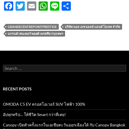
F
T
E
W
Li
S
ac
w
m
h
n
h
e
itt
ail
at
e
ar
GRANDECENTREPOINTPRESTIGE
บริษัท แอล เอช มอลล์ แอนด์ โฮเทล จำกัด
b
er
s
e
แกรนด์ เซนเตอร์ พอยต์ เพรสทีจ กรุงเทพฯ
o
A
o
p
k
p
Search
for:
RECENT POSTS
OMODA C5 EV ครอสโอเวอร์ SUV ไฟฟ้า 100%
อัปทุกทริป… ให้ชีวิต Smart กว่าที่เคย!
Canopy เปิดตัวครั้งแรกในเอเชียตะวันออกเฉียงใต้ กับ Canopy Bangkok