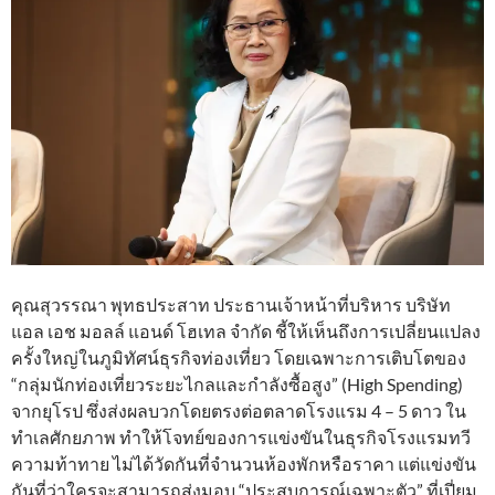
คุณสุวรรณา พุทธประสาท ประธานเจ้าหน้าที่บริหาร บริษัท
แอล เอช มอลล์ แอนด์ โฮเทล จำกัด ชี้ให้เห็นถึงการเปลี่ยนแปลง
ครั้งใหญ่ในภูมิทัศน์ธุรกิจท่องเที่ยว โดยเฉพาะการเติบโตของ
“กลุ่มนักท่องเที่ยวระยะไกลและกำลังซื้อสูง” (High Spending)
จากยุโรป ซึ่งส่งผลบวกโดยตรงต่อตลาดโรงแรม 4 – 5 ดาว ใน
ทำเลศักยภาพ ทำให้โจทย์ของการแข่งขันในธุรกิจโรงแรมทวี
ความท้าทาย ไม่ได้วัดกันที่จำนวนห้องพักหรือราคา แต่แข่งขัน
กันที่ว่าใครจะสามารถส่งมอบ “ประสบการณ์เฉพาะตัว” ที่เปี่ยม