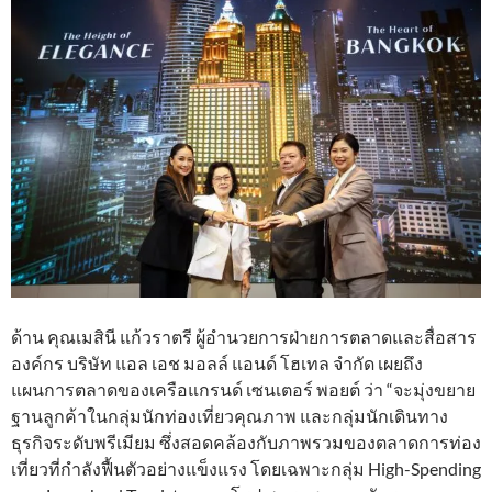
ด้าน คุณเมสินี แก้วราตรี ผู้อำนวยการฝ่ายการตลาดและสื่อสาร
องค์กร บริษัท แอล เอช มอลล์ แอนด์ โฮเทล จำกัด เผยถึง
แผนการตลาดของเครือแกรนด์ เซนเตอร์ พอยต์ ว่า “จะมุ่งขยาย
ฐานลูกค้าในกลุ่มนักท่องเที่ยวคุณภาพ และกลุ่มนักเดินทาง
ธุรกิจระดับพรีเมียม ซึ่งสอดคล้องกับภาพรวมของตลาดการท่อง
เที่ยวที่กำลังฟื้นตัวอย่างแข็งแรง โดยเฉพาะกลุ่ม High-Spending