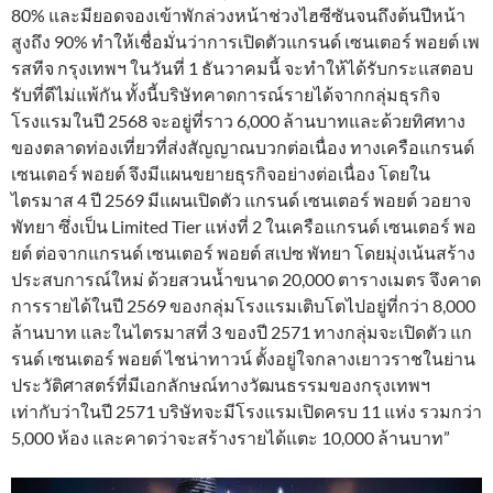
80% และมียอดจองเข้าพักล่วงหน้าช่วงไฮซีซันจนถึงต้นปีหน้า
สูงถึง 90% ทำให้เชื่อมั่นว่าการเปิดตัวแกรนด์ เซนเตอร์ พอยต์ เพ
รสทีจ กรุงเทพฯ ในวันที่ 1 ธันวาคมนี้ จะทำให้ได้รับกระแสตอบ
รับที่ดีไม่แพ้กัน ทั้งนี้บริษัทคาดการณ์รายได้จากกลุ่มธุรกิจ
โรงแรมในปี 2568 จะอยู่ที่ราว 6,000 ล้านบาทและด้วยทิศทาง
ของตลาดท่องเที่ยวที่ส่งสัญญาณบวกต่อเนื่อง ทางเครือแกรนด์
เซนเตอร์ พอยต์ จึงมีแผนขยายธุรกิจอย่างต่อเนื่อง โดยใน
ไตรมาส 4 ปี 2569 มีแผนเปิดตัว แกรนด์ เซนเตอร์ พอยต์ วอยาจ
พัทยา ซึ่งเป็น Limited Tier แห่งที่ 2 ในเครือแกรนด์ เซนเตอร์ พอ
ยต์ ต่อจากแกรนด์ เซนเตอร์ พอยต์ สเปซ พัทยา โดยมุ่งเน้นสร้าง
ประสบการณ์ใหม่ ด้วยสวนน้ำขนาด 20,000 ตารางเมตร จึงคาด
การรายได้ในปี 2569 ของกลุ่มโรงแรมเติบโตไปอยู่ที่กว่า 8,000
ล้านบาท และในไตรมาสที่ 3 ของปี 2571 ทางกลุ่มจะเปิดตัว แก
รนด์ เซนเตอร์ พอยต์ ไชน่าทาวน์ ตั้งอยู่ใจกลางเยาวราชในย่าน
ประวัติศาสตร์ที่มีเอกลักษณ์ทางวัฒนธรรมของกรุงเทพฯ
เท่ากับว่าในปี 2571 บริษัทจะมีโรงแรมเปิดครบ 11 แห่ง รวมกว่า
5,000 ห้อง และคาดว่าจะสร้างรายได้แตะ 10,000 ล้านบาท”