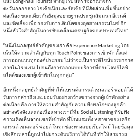
และ Long-haul Tourists จากยุโรป สหราชอาณาจักร
ตะวันออกกลาง โอเชียเนีย และรัสเซีย ที่มีสัดส่วนเพิ่มขึ้นอย่าง
ต่อเนื่อง ขณะเดียวกันยังมุ่งขยายฐานประชุมสัมมนา อีเวนต์
และจัดเลี้ยง เพื่อ รองรับการเติบโตของอุตสาหกรรมไมซ์ อีก
หนึ่งหัวใจสำคัญในการขับเคลื่อนเศรษฐกิจของประเทศไทย”
“หนึ่งในกลยุทธ์สำคัญของเรา คือ Experience Marketing โดย
เน้นให้ความสำคัญกับทุก Touch Point ของการเข้าพัก ตั้งแต่
การออกแบบทุกองค์ประกอบ ไม่ว่าจะเป็นการดีไซน์บรรยากาศ
ภายในโรงแรม ไปจนถึงการออกแบบบริการที่ตอบโจทย์ไลฟ์
สไตล์ของแขกผู้เข้าพักในทุกกลุ่ม”
อีกหนึ่งกลยุทธ์สำคัญที่ทำให้แบรนด์แกรนด์ เซนเตอร์ พอยต์ ได้
รับการกล่าวถึงและยอมรับอย่างกว้างขวางจากผู้เข้าพักอย่าง
ต่อเนื่อง คือ การให้ความสำคัญกับความพึงพอใจของลูกค้า
อย่างจริงจังและต่อเนื่อง ทางเรามีทีม Social Listening ที่รับฟัง
ความคิดเห็นจากแขกที่เข้าพัก ที่โรงแรมทั้ง 9 สาขาของ เครือ
แกรนด์ เซนเตอร์ พอยต์ ในทุกช่องทางแบบเรียลไทม์ โดยข้อมูล
เชิงลึกเหล่านี้ถูกนำไปยกระดับบริการได้ทันที ทำให้สามารถ