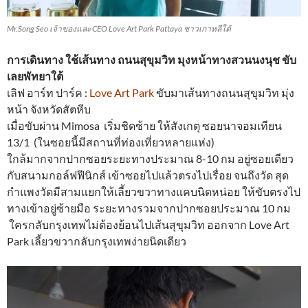
Mr.Song Seo เจ้าของและ CEO Love Art Park Pattaya ชาวเกาหลีใต้
การเดินทาง ใช้เส้นทาง ถนนสุขุมวิท มุงหน้าทางสวนนงนุช ขับ
เลยพัทยาใต้
เลิฟ อาร์ท ปาร์ค :
Love Art Park
ขับมาเส้นทางถนนสุขุมวิท มุ่ง
หน้า จังหวัดสัตหีบ
เมื่อขับผ่าน Mimosa เริ่มชิดซ้าย ให้สังเกตุ ซอยนาจอมเทียน
13/1 (ในซอยนี้มีสถานที่ท่องเที่ยวหลายแห่ง)
ใกล้มากจากปากซอยระยะทางประมาณ 8-10 กม อยู่ซอยเดียว
กับสนามกอล์ฟฟีนิกส์ เข้าซอยไปแล้วตรงไปเรื่อย จนถึงวัด สุด
กำแพงวัดมีสามแยกให้เลี้ยวขวาทางแคบนิดหน่อย ให้ขับตรงไป
ทางเข้าอยู่ซ้ายมือ ระยะทางรวมจากปากซอยประมาณ 10 กม
ใครกลับกรุงเทพไม่ต้องย้อนไปเส้นสุขุมวิท ออกจาก Love Art
Park เลี้ยวขวากลับกรุงเทพง่ายนิดเดียว