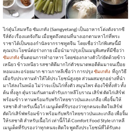
ไก่ตุ๋นโสมหรือ ซัมเกทัง (Samgyetang) เป็นอาหารโด่งดังจากซี
รีส์ดัง เรื่องแดจังกึม เมื่อพูดถึงตอนที่นางเอกตามหาไก่ที่พระ
ราชาได้เป็นของกำนัลจากราชทูตจีน โดยเชื่อว่าไก่พิเศษนี้มี
คุณประโยชน์ต่อร่างกาย เมื่อนำมาปรุงเป็นเมนูพิเศษที่มีชื่อว่า
ซัมเกทัง
ขั้นตอนการทำอาหาร โดยช่องกลางตัวไก่ยัดด้วยข้าว
เหนียว ข้าวเหนียว รสชาติดีมากไก่ตัวขนาดพอดีต้มมาจนเปื่อย
หอมและอร่อยมาก ชาวเกาหลีเชื่อว่า การปรุง
ซัมเกทัง
ที่ถูกวิธี
เมื่อรับประทานทำให้ได้ประโยชน์สูงสุด ส่วนผสมทุกอย่างที่นำ
มาใส่ลงในหม้อ ไม่ว่าจะเป็นไก่ทั้งตัว สมุนไพร ต้องใช้ทั้งหัว ทั้ง
ต้น ทั้งลูก ตุ๋นรวมกันตามตำรับเกาหลีโบราณ เสิร์ฟ ตัดไก่เสิร์ฟ
พร้อมข้าว ทานพร้อมกับพริกไทยขาวป่นและเกลือ เพื่อจิ้มให้
รสชาติ สำหรับเนื้อไก่ เมนูเด็ดที่รับรองว่าทุกคนจะติดใจเสิร์ฟ
ตัดไก่เสิร์ฟพร้อมข้าว พร้อมกับพริกไทยขาวป่นและเกลือ เพื่อจิ้ม
ให้รสชาติ สำหรับเนื้อไก่ เท่านี้ก็ได้ Comfort Food Style เกาหลี
เมนูเด็ดที่รับรองว่าทุกคนจะติดใจ พูดถึงประโยชน์ที่ได้รับคง