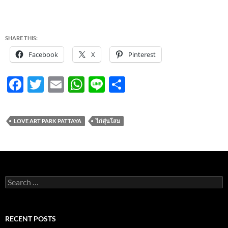
SHARE THIS:
Facebook
X
Pinterest
F
T
E
W
Li
S
ac
w
m
h
n
h
e
itt
ail
at
e
ar
LOVE ART PARK PATTAYA
ไก่ตุ๋นโสม
b
er
s
e
o
A
o
p
k
p
Search
for:
RECENT POSTS