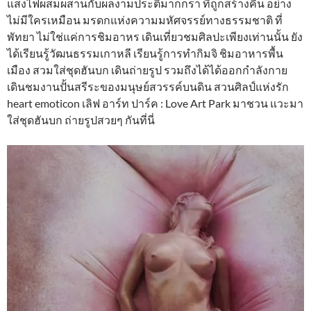
แสงไฟผสมผสานกับผลงามประติมากกรา ที่ถูกสร้างคืน อย่าง
ไม่มีใครเหมือน มรดกแห่งความมหัศจรรย์ทางธรรมชาติ ที่
พัทยา ไม่ใช่แค่การชิมอาหร เดินเที่ยวชมศิลปะเพียงเท่านนั้น ยัง
ได้เรียนรู้วัฒนธรรมเกาหลี เรียนรู้การทำกิมจิ ชิมอาหารพื้น
เมือง สวมใส่ชุดฮันบก เดินถ่ายรูป รวมถึงได้ได้ออกกำลังกาย
เดินชมงานปั้นสรีระของมนุษย์สวรรค์บนดิน สวนศิลป์แห่งรัก
heart emoticon เลิฟ อาร์ท ปาร์ค : Love Art Park มาชวน แวะมา
ใส่ชุดฮันบก‬ ถ่ายรูปสวยๆ กันที่นี่