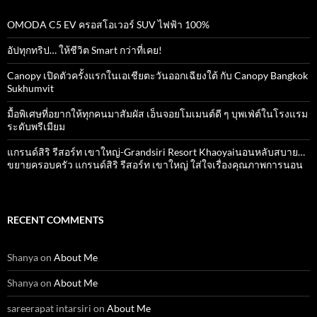
OMODA C5 EV ครอสโอเวอร์ SUV ไฟฟ้า 100%
อัปทุกทริป… ให้ชีวิต Smart กว่าที่เคย!
Canopy เปิดตัวครั้งแรกในเอเชียตะวันออกเฉียงใต้ กับ Canopy Bangkok
Sukhumvit
มื้อพิเศษที่อยากให้ทุกคนมาสัมผัส เอ็นจอยโมเมนต์ดี ๆ บุพเฟ่ต์ในโรงแรม
ระดับพรีเมียม
แกรนด์สิริ​ รีสอร์ท​ เขาใหญ่​-Grandsiri​ Resort​ Khaoyaiนอนหลับสบาย…
ขยายครอบครัว แกรนด์สิริ รีสอร์ท เขาใหญ่ ใส่ใจเรื่องคุณภาพการนอน
RECENT COMMENTS
Shanya
on
About Me
Shanya
on
About Me
sareerapat intarsiri
on
About Me