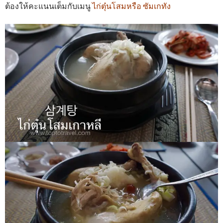
ต้องให้คะแนนเต็มกับเมนู
ไก่ตุ๋นโสมหรือ ซัมเกทัง