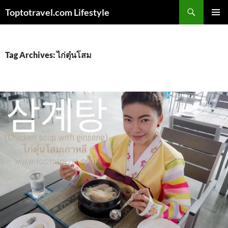
Skip
Search
Toptotravel.com Lifestyle
to
PRIMAR
content
MENU
Tag Archives: ไก่ตุ๋นโสม