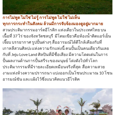
การไม่พูด ไม่ใช่ ไม่รู้ การไม่พูด ไม่ใช่ ไม่เห็น
ทุกการกระทำในสังคม ล้วนมีการจับจ้องมองดูอยู่มากมาย
สวนประติมากรรมอาร์ตอีโรติก แห่งเดียวในประเทศไทย บน
เนื้อที่ 37 ไร่ ของจังหวัดชลบุรี มีโดมเขียวคือห้องน้ำติดแอร์เย็น
เจี๊ยบ บรรยากาศ รูปปั้นต่างๆ สื่ออารมณ์ได้ดีใกล้เคียงกับที่
เกาหลีสวนศิลปะแห่งความรักแห่งนี้ คนปั้นเป็นคนเดียวกันเลย
กับที่ Jeju Love Land ศิลปินที่มีชื่อเสียง มีความโดดเด่นในการ
ปั้นผลงานด้านการปั้นสรีระของมนุษย์ โด่งดังไปทั่วโลก
ประติมากรรมที่มีรายละเอียดเหมือนจริงที่สุด สื่อความสวย
งามแห่งห้วงความปรารถนา แบ่งออกเป็นโซนประมาณ 10 โซน
อารมณ์ขัน และแฝ้งไว้ซึ่งแนวคิดแนวอีโรติค