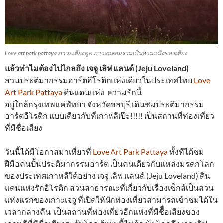
Love art park pattaya ภาวะเตียงดูด ภาวะหลอมรวมเป็นส่วนหนึ่งของเตียง
แล้วทำไมต้องไปไกลถึง เจจู เลิฟ แลนด์ (Jeju Loveland)
สวนประติมากรรมอาร์ตอีโรติกแห่งเดียวในประเทศไทย
Love
Art Park Pattaya
ดินแดนแห่ง ความรักนี้
อยู่ใกล้กรุงเทพแค่พัทยา จังหวัดชลบุรี เดินชมประติมากรรม
อาร์ตอีโรติก แบบเดียวกับที่เกาหลีเป๊ะ!!!!! เป็นสถานที่ท่องเที่ยว
ที่มีชื่อเสียง
วันนี้ได้มีโอกาสมาเที่ยวที่
Love Art Park Pattaya
ทั้งทีได้ชม
ฝีมือคนปั้นประติมากรรมอาร์ต เป็นคนเดียวกับแหล่งมรดกโลก
ของประเทศเกาหลีใต้อย่าง เจจู เลิฟ แลนด์ (Jeju Loveland) ดิน
แดนแห่งรักอิโรติก สวนสาธารณะที่เกี่ยวกับเรื่องเซ็กส์เป็นสวน
แห่งแรกของเกาะเจจู ที่เปิดให้นักท่องเที่ยวสามารถเข้าชมได้ใน
เวลากลางคืน เป็นสถานที่ท่องเที่ยวอีกแห่งที่มีชืื่อเสียงของ