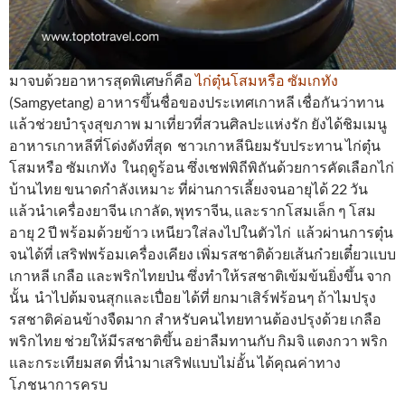
มาจบด้วยอาหารสุดพิเศษก็คือ
ไก่ตุ๋นโสมหรือ ซัมเกทัง
(Samgyetang) อาหารขึ้นชื่อของประเทศเกาหลี เชื่อกันว่าทาน
แล้วช่วยบำรุงสุขภาพ มาเที่ยวที่สวนศิลปะแห่งรัก ยังได้ชิมเมนู
อาหารเกาหลีที่โด่งดังที่สุด ชาวเกาหลีนิยมรับประทาน ไก่ตุ๋น
โสมหรือ ซัมเกทัง ในฤดูร้อน ซึ่งเชฟพิถีพิถันด้วยการคัดเลือกไก่
บ้านไทย ขนาดกำลังเหมาะ ที่ผ่านการเลี้ยงจนอายุได้ 22 วัน
แล้วนำเครื่องยาจีน เกาลัด, พุทราจีน, และรากโสมเล็ก ๆ โสม
อายุ 2 ปี พร้อมด้วยข้าว เหนียวใส่ลงไปในตัวไก่ แล้วผ่านการตุ๋น
จนได้ที่ เสริฟพร้อมเครื่องเคียง เพิ่มรสชาติด้วยเส้นก๋วยเตี๋ยวแบบ
เกาหลี เกลือ และพริกไทยป่น ซึ่งทำให้รสชาติเข้มข้นยิ่งขึ้น จาก
นั้น นำไปต้มจนสุกและเปื่อย ได้ที่ ยกมาเสิร์ฟร้อนๆ ถ้าไมปรุง
รสชาติค่อนข้างจืดมาก สำหรับคนไทยทานต้องปรุงด้วย เกลือ
พริกไทย ช่วยให้มีรสชาติขึ้น อย่าลืมทานกับ กิมจิ แตงกวา พริก
และกระเทียมสด ที่นำมาเสริฟแบบไม่อั้น ได้คุณค่าทาง
โภชนาการครบ