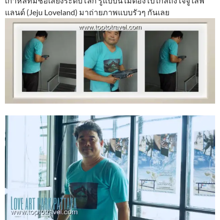
เกาหลีที่มีชื่อเสียงระดับโลก รู้แบบนี้ไม่ต้องไปไกลถึง เจจู เลิฟ
แลนด์ (Jeju Loveland) มาถ่ายภาพแบบรัวๆ กันเลย