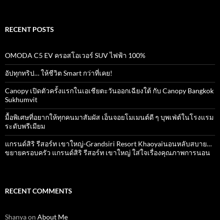
for:
RECENT POSTS
OMODA C5 EV ครอสโอเวอร์ SUV ไฟฟ้า 100%
อัปทุกทริป… ให้ชีวิต Smart กว่าที่เคย!
Canopy เปิดตัวครั้งแรกในเอเชียตะวันออกเฉียงใต้ กับ Canopy Bangkok
Sukhumvit
มื้อพิเศษที่อยากให้ทุกคนมาสัมผัส เอ็นจอยโมเมนต์ดี ๆ บุพเฟ่ต์ในโรงแรม
ระดับพรีเมียม
แกรนด์สิริ​ รีสอร์ท​ เขาใหญ่​-Grandsiri​ Resort​ Khaoyaiนอนหลับสบาย…
ขยายครอบครัว แกรนด์สิริ รีสอร์ท เขาใหญ่ ใส่ใจเรื่องคุณภาพการนอน
RECENT COMMENTS
Shanya
on
About Me