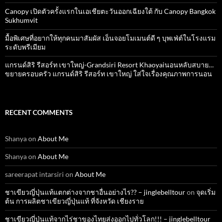
Canopy เปิดตัวครั้งแรกในเอเชียตะวันออกเฉียงใต้ กับ Canopy Bangkok
Sukhumvit
มื้อพิเศษที่อยากให้ทุกคนมาสัมผัส เอ็นจอยโมเมนต์ดี ๆ บุพเฟ่ต์ในโรงแรม
ระดับพรีเมียม
แกรนด์สิริ​ รีสอร์ท​ เขาใหญ่​-Grandsiri​ Resort​ Khaoyaiนอนหลับสบาย…
ขยายครอบครัว แกรนด์สิริ รีสอร์ท เขาใหญ่ ใส่ใจเรื่องคุณภาพการนอน
RECENT COMMENTS
Shanya
on
About Me
Shanya
on
About Me
sareerapat intarsiri
on
About Me
ชาเขียวญี่ปุ่นแท้แตกต่างจากชาอื่นอย่างไร?? – jinglebelltour
on
จุดเริ่ม
ต้น การผลิตชาเขียวญี่ปุ่นแท้ ที่จังหวัด เชียงราย
ชาเขียวญี่ปุ่นแท้จากไร่ชาของไทยส่งออกไปทั่วโลก!!! – jinglebelltour