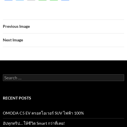
ac
w
m
h
n
h
e
itt
ail
at
e
ar
b
er
s
e
Previous Image
o
A
o
p
Next Image
k
p
Search
for:
RECENT POSTS
OMODA C5 EV ครอสโอเวอร์ SUV ไฟฟ้า 100%
อัปทุกทริป… ให้ชีวิต Smart กว่าที่เคย!