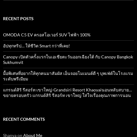
for:
RECENT POSTS
OMODA C5 EV ครอสโอเวอร์ SUV ไฟฟ้า 100%
อัปทุกทริป… ให้ชีวิต Smart กว่าที่เคย!
Canopy เปิดตัวครั้งแรกในเอเชียตะวันออกเฉียงใต้ กับ Canopy Bangkok
Sukhumvit
มื้อพิเศษที่อยากให้ทุกคนมาสัมผัส เอ็นจอยโมเมนต์ดี ๆ บุพเฟ่ต์ในโรงแรม
ระดับพรีเมียม
แกรนด์สิริ​ รีสอร์ท​ เขาใหญ่​-Grandsiri​ Resort​ Khaoyaiนอนหลับสบาย…
ขยายครอบครัว แกรนด์สิริ รีสอร์ท เขาใหญ่ ใส่ใจเรื่องคุณภาพการนอน
RECENT COMMENTS
Shanya
on
About Me