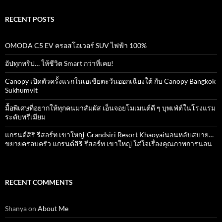
RECENT POSTS
OMODA C5 EV ครอสโอเวอร์ SUV ไฟฟ้า 100%
อัปทุกทริป… ให้ชีวิต Smart กว่าที่เคย!
Canopy เปิดตัวครั้งแรกในเอเชียตะวันออกเฉียงใต้ กับ Canopy Bangkok
Sukhumvit
มื้อพิเศษที่อยากให้ทุกคนมาสัมผัส เอ็นจอยโมเมนต์ดี ๆ บุพเฟ่ต์ในโรงแรม
ระดับพรีเมียม
แกรนด์สิริ​ รีสอร์ท​ เขาใหญ่​-Grandsiri​ Resort​ Khaoyaiนอนหลับสบาย…
ขยายครอบครัว แกรนด์สิริ รีสอร์ท เขาใหญ่ ใส่ใจเรื่องคุณภาพการนอน
RECENT COMMENTS
Shanya
on
About Me