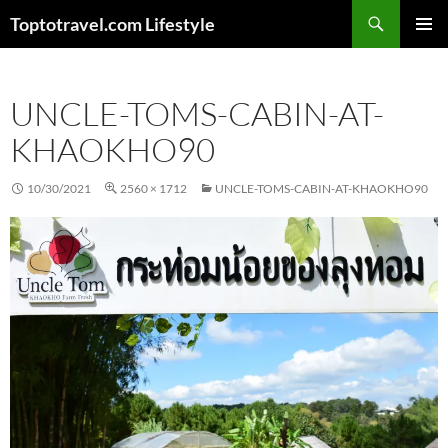
Skip
Search
Toptotravel.com Lifestyle
to
PRIMAR
content
MENU
UNCLE-TOMS-CABIN-AT-
KHAOKHO90
10/30/2021
2560 × 1712
UNCLE-TOMS-CABIN-AT-KHAOKHO90