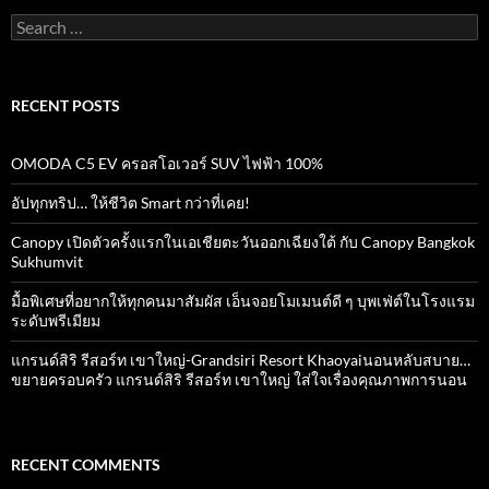
Search
for:
RECENT POSTS
OMODA C5 EV ครอสโอเวอร์ SUV ไฟฟ้า 100%
อัปทุกทริป… ให้ชีวิต Smart กว่าที่เคย!
Canopy เปิดตัวครั้งแรกในเอเชียตะวันออกเฉียงใต้ กับ Canopy Bangkok
Sukhumvit
มื้อพิเศษที่อยากให้ทุกคนมาสัมผัส เอ็นจอยโมเมนต์ดี ๆ บุพเฟ่ต์ในโรงแรม
ระดับพรีเมียม
แกรนด์สิริ​ รีสอร์ท​ เขาใหญ่​-Grandsiri​ Resort​ Khaoyaiนอนหลับสบาย…
ขยายครอบครัว แกรนด์สิริ รีสอร์ท เขาใหญ่ ใส่ใจเรื่องคุณภาพการนอน
RECENT COMMENTS