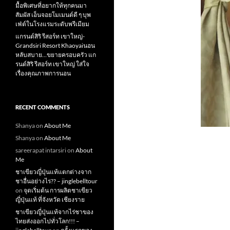
มื้อพิเศษที่อยากให้ทุกคนมา
สัมผัส เอ็นจอยโมเมนต์ดี ๆ บุพ
เฟ่ต์ในโรงแรมระดับพรีเมียม
แกรนด์สิริ​ รีสอร์ท​ เขาใหญ่​-
Grandsiri​ Resort​ Khaoyaiนอน
หลับสบาย…ขยายครอบครัว แก
รนด์สิริ รีสอร์ท เขาใหญ่ ใส่ใจ
เรื่องคุณภาพการนอน
RECENT COMMENTS
Shanya
on
About Me
Shanya
on
About Me
sareerapat intarsiri
on
About
Me
ชาเขียวญี่ปุ่นแท้แตกต่างจาก
ชาอื่นอย่างไร?? – jinglebelltour
on
จุดเริ่มต้น การผลิตชาเขียว
ญี่ปุ่นแท้ ที่จังหวัด เชียงราย
ชาเขียวญี่ปุ่นแท้จากไร่ชาของ
ไทยส่งออกไปทั่วโลก!!! –