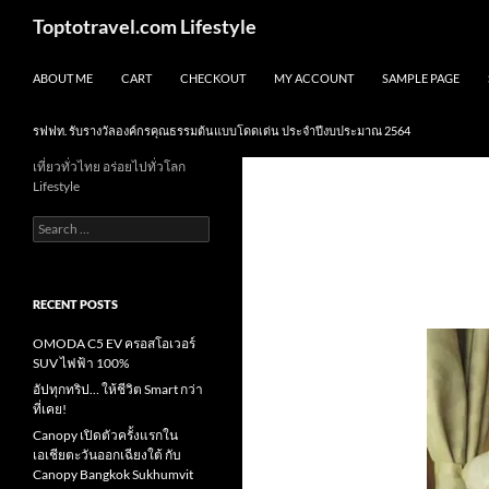
Skip
Search
Toptotravel.com Lifestyle
to
content
ABOUT ME
CART
CHECKOUT
MY ACCOUNT
SAMPLE PAGE
รฟฟท. รับรางวัลองค์กรคุณธรรมต้นแบบโดดเด่น ประจำปีงบประมาณ 2564
เที่ยวทั่วไทย อร่อยไปทั่วโลก
Lifestyle
Search
for:
RECENT POSTS
OMODA C5 EV ครอสโอเวอร์
SUV ไฟฟ้า 100%
อัปทุกทริป… ให้ชีวิต Smart กว่า
ที่เคย!
Canopy เปิดตัวครั้งแรกใน
เอเชียตะวันออกเฉียงใต้ กับ
Canopy Bangkok Sukhumvit