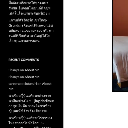
มื้อพิเศษที่อยากให้ทุกคนมา
สัมผัส เอ็นจอยโมเมนต์ดี ๆ บุพ
เฟ่ต์ในโรงแรมระดับพรีเมียม
แกรนด์สิริ​ รีสอร์ท​ เขาใหญ่​-
Grandsiri​ Resort​ Khaoyaiนอน
หลับสบาย…ขยายครอบครัว แก
รนด์สิริ รีสอร์ท เขาใหญ่ ใส่ใจ
เรื่องคุณภาพการนอน
RECENT COMMENTS
Shanya
on
About Me
Shanya
on
About Me
sareerapat intarsiri
on
About
Me
ชาเขียวญี่ปุ่นแท้แตกต่างจาก
ชาอื่นอย่างไร?? – jinglebelltour
on
จุดเริ่มต้น การผลิตชาเขียว
ญี่ปุ่นแท้ ที่จังหวัด เชียงราย
ชาเขียวญี่ปุ่นแท้จากไร่ชาของ
ไทยส่งออกไปทั่วโลก!!! –