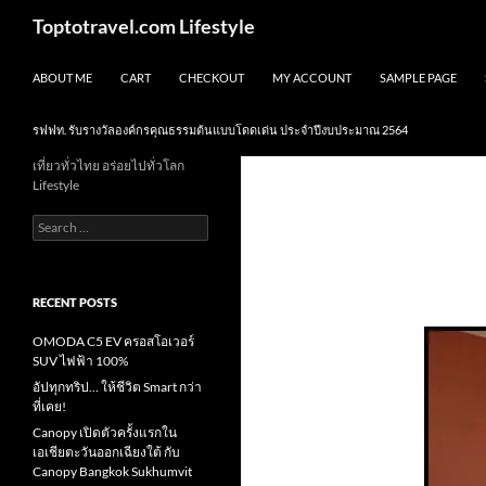
Skip
Search
Toptotravel.com Lifestyle
to
content
ABOUT ME
CART
CHECKOUT
MY ACCOUNT
SAMPLE PAGE
รฟฟท. รับรางวัลองค์กรคุณธรรมต้นแบบโดดเด่น ประจำปีงบประมาณ 2564
เที่ยวทั่วไทย อร่อยไปทั่วโลก
Lifestyle
Search
for:
RECENT POSTS
OMODA C5 EV ครอสโอเวอร์
SUV ไฟฟ้า 100%
อัปทุกทริป… ให้ชีวิต Smart กว่า
ที่เคย!
Canopy เปิดตัวครั้งแรกใน
เอเชียตะวันออกเฉียงใต้ กับ
Canopy Bangkok Sukhumvit