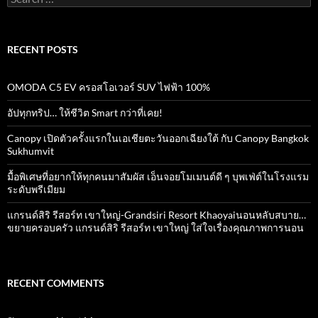
for:
RECENT POSTS
OMODA C5 EV ครอสโอเวอร์ SUV ไฟฟ้า 100%
อัปทุกทริป… ให้ชีวิต Smart กว่าที่เคย!
Canopy เปิดตัวครั้งแรกในเอเชียตะวันออกเฉียงใต้ กับ Canopy Bangkok
Sukhumvit
มื้อพิเศษที่อยากให้ทุกคนมาสัมผัส เอ็นจอยโมเมนต์ดี ๆ บุพเฟ่ต์ในโรงแรม
ระดับพรีเมียม
แกรนด์สิริ​ รีสอร์ท​ เขาใหญ่​-Grandsiri​ Resort​ Khaoyaiนอนหลับสบาย…
ขยายครอบครัว แกรนด์สิริ รีสอร์ท เขาใหญ่ ใส่ใจเรื่องคุณภาพการนอน
RECENT COMMENTS