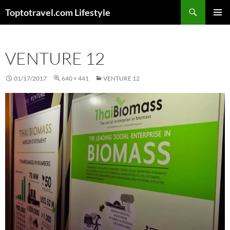
Skip
Search
Toptotravel.com Lifestyle
to
PRIMAR
content
MENU
VENTURE 12
01/17/2017
640 × 441
VENTURE 12