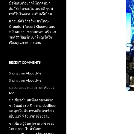
มื้อพิเศษที่อยากให้ทุกคนมา
สัมผัส เอ็นจอยโมเมนต์ดี ๆ บุพ
เฟ่ต์ในโรงแรมระดับพรีเมียม
แกรนด์สิริ​ รีสอร์ท​ เขาใหญ่​-
Grandsiri​ Resort​ Khaoyaiนอน
หลับสบาย…ขยายครอบครัว แก
รนด์สิริ รีสอร์ท เขาใหญ่ ใส่ใจ
เรื่องคุณภาพการนอน
RECENT COMMENTS
Shanya
on
About Me
Shanya
on
About Me
sareerapat intarsiri
on
About
Me
ชาเขียวญี่ปุ่นแท้แตกต่างจาก
ชาอื่นอย่างไร?? – jinglebelltour
on
จุดเริ่มต้น การผลิตชาเขียว
ญี่ปุ่นแท้ ที่จังหวัด เชียงราย
ชาเขียวญี่ปุ่นแท้จากไร่ชาของ
ไทยส่งออกไปทั่วโลก!!! –