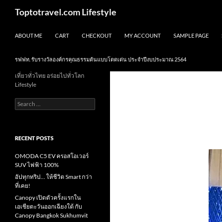
Skip
Search
Toptotravel.com Lifestyle
to
content
ABOUT ME
CART
CHECKOUT
MY ACCOUNT
SAMPLE PAGE
รฟฟท. รับรางวัลองค์กรคุณธรรมต้นแบบโดดเด่น ประจำปีงบประมาณ 2564
เที่ยวทั่วไทย อร่อยไปทั่วโลก
Lifestyle
Search
for:
RECENT POSTS
OMODA C5 EV ครอสโอเวอร์
SUV ไฟฟ้า 100%
อัปทุกทริป… ให้ชีวิต Smart กว่า
ที่เคย!
Canopy เปิดตัวครั้งแรกใน
เอเชียตะวันออกเฉียงใต้ กับ
Canopy Bangkok Sukhumvit